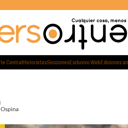
rte Central
Historietas
Secciones
Exclusivo Web
Ediciones an
a
o Ospina