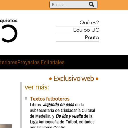
Qué es?
Equipo UC
Pauta
teriores
Proyectos Editoriales
•
Exclusivo web
•
ver más:
Textos futboleros
Libros:
Jugando en casa
de la
Subsecretaría de Ciudadanía Cultural
de Medellín, y
De ida y vuelta
de la
Liga Antioqueña de Fútbol, editados
por Universo Centro.