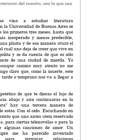
imensión del nuestro, sea la que sea.
e vino a estudiar literatura
n la Universidad de Buenos Aires se
 los primeros tres meses, hasta que
ás inesperado y menos predecible,
 una plasta y de esa manera cruzó el
l cuál uno deja de creer que vive en
olita y se da cuenta de que es sólo
tante de una ciudad de mierda. Yo
 aunque camino muy atento no me
engo claro que, como la muerte, este
 tarde o temprano nos va a llegar a
potético de que te dieras el lujo de
cia abajo y aún continuaras en la
vera" hay una tercera manera de
e estás: Con el oído. Escuchando en
acento que uno antes creía reservado
as, para ciertas telenovelas o para la
e algunas canciones de amor. Un
mpre me ha parecido inventado
te para terminar relaciones