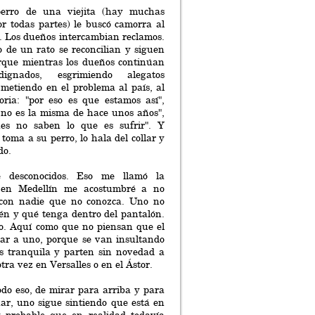
perro de una viejita (hay muchas
por todas partes) le buscó camorra al
. Los dueños intercambian reclamos.
o de un rato se reconcilian y siguen
rque mientras los dueños continúan
ignados, esgrimiendo alegatos
y metiendo en el problema al país, al
oria: "por eso es que estamos así",
 no es la misma de hace unos años",
nes no saben lo que es sufrir". Y
toma a su perro, lo hala del collar y
do.
e desconocidos. Eso me llamó la
 en Medellín me acostumbré a no
 con nadie que no conozca. Uno no
én y qué tenga dentro del pantalón.
to. Aquí como que no piensan que el
tar a uno, porque se van insultando
 tranquila y parten sin novedad a
tra vez en Versalles o en el Ástor.
odo eso, de mirar para arriba y para
ar, uno sigue sintiendo que está en