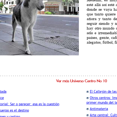
Medellín, es muy
esté allá así esté
donde se vaya ha
que tanto quiere 
añora y tanto de
seguir siendo y 
hay otro mundo q
sólo e irremedia
países, gente, ca
alegatos, fútbol, f
Ver más Universo Centro No 10
tada
El Callejón de las
ice
Otros centros: Im
primer mundo del t
torial: Ser o parecer: esa es la cuestión
Antimateria
cuerpo es el destino
Arte central: Cul
men y castigo