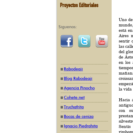
Proyectos Editoriales
Uno de 
mundo,
Síguenos:
está en
Aires 
sentir
las cal
del glo
de Ásto
en los
tiempo
Rabodeají
mañan
croissa
Blog Rabodeají
empezás
Agencia Pinocho
la vida 
Cohete.net
Hacia a
antiguo
Truchafrita
con su
presta
Bocas de ceniza
silves
Ignacio Piedrahíta
Sentís
rimbo