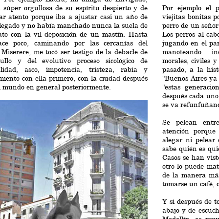
súper orgullosa de su espíritu despierto y de
Por ejemplo el 
ar atento porque iba a ajustar casi un año de
viejitas bonitas 
llegado y no había manchado nunca la suela de
perro de un señor
ato con la vil deposición de un mastín. Hasta
Los perros al cab
ce poco, caminando por las cercanías del
jugando en el pa
Miserere, me tocó ser testigo de la debacle de
manoteando ind
ullo y del evolutivo proceso sicológico de
morales, civiles 
ulidad, asco, impotencia, tristeza, rabia y
pasado, a la hist
miento con ella primero, con la ciudad después
"Buenos Aires ya
l mundo en general posteriormente.
"estas generacio
después cada uno 
se va refunfuñan
Se pelean entr
atención porque
alegar ni pelear
sabe quién es qui
Casos se han vis
otro lo puede ma
de la manera más
tomarse un café, o
Y si después de t
abajo y de escuch