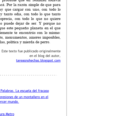
 probable que en realidad todavía
 acá. Por la razón simple de que para
y que cargar con uno, con todo lo
y tanto odia, con todo lo que tanto
sprecia, con todo lo que no quiere
no puede dejar de ser. Y porque no
ue este pequeño planeta en el que
blemente te encontrás con lo mismo:
fés, monumentos, amores imposibles,
ilas, política y mierda de perro.
Este texto fue publicado originalmente
en el blog del autor,
tareasnohechas.blogspot.com
 Palabras. La escuela del fracaso
presiones de un montañero en el
ercer mundo.
tura Metro