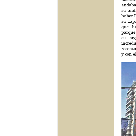
andaba 
su and
haber 
su zap
que ha
parque 
su org
incred
resenti
y con e