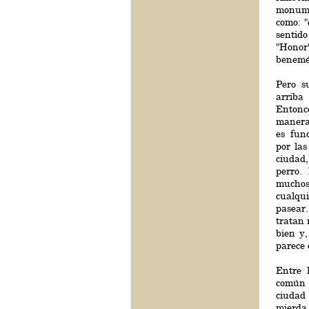
monume
como: "
sentid
"Honor
benemér
Pero s
arriba
Entonc
manera
es fun
por las
ciudad
perro.
muchos,
cualqu
pasear
tratan
bien y,
parece 
Entre 
común 
ciudad
mierda