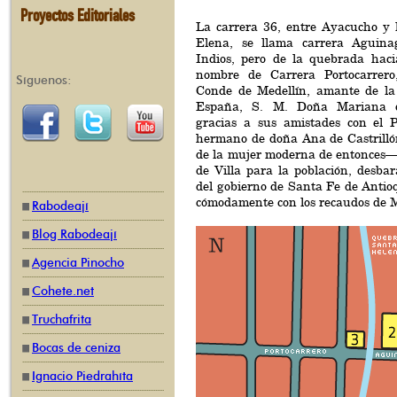
Proyectos Editoriales
La carrera 36, entre Ayacucho y
Elena, se llama carrera Aguina
Indios, pero de la quebrada haci
nombre de Carrera Portocarrer
Síguenos:
Conde de Medellín, amante de la
España, S. M. Doña Mariana d
gracias a sus amistades con el 
hermano de doña Ana de Castrillón
de la mujer moderna de entonces—, 
de Villa para la población, desbar
del gobierno de Santa Fe de Antio
cómodamente con los recaudos de M
Rabodeají
Blog Rabodeají
Agencia Pinocho
Cohete.net
Truchafrita
Bocas de ceniza
Ignacio Piedrahíta