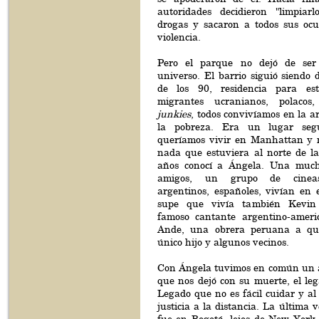
autoridades decidieron "limpia
drogas y sacaron a todos sus oc
violencia.
Pero el parque no dejó de ser
universo. El barrio siguió siendo
de los 90, residencia para estu
migrantes ucranianos, polacos, 
junkies
, todos convivíamos en la 
la pobreza. Era un lugar seg
queríamos vivir en Manhattan y 
nada que estuviera al norte de la
años conocí a Ángela. Una much
amigos, un grupo de cineast
argentinos, españoles, vivían en e
supe que vivía también Kevin
famoso cantante argentino-ameri
Ande, una obrera peruana a qu
único hijo y algunos vecinos.
Con Ángela tuvimos en común un 
que nos dejó con su muerte, el le
Legado que no es fácil cuidar y al
justicia a la distancia. La última 