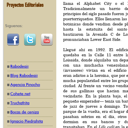
llama el Alphabet City o el 
Proyectos Editoriales
Tradicionalmente un barrio d
principios del siglo pasado fueron j
puertorriqueños. Ellos llenaron las
botánicas donde vendían desde p
Síguenos:
hasta la estatuita del santo 
bautizaron la Avenida C de Loi
pronunciaban Lower East Side.
Llegué ahí en 1992. El edific
quedaba en la Calle 11 entre 
Loisaida, donde alquilaba un dep
con una muchacha venezola
Rabodeají
(invasores) vivían en el edifici
eran adictos a la heroína, que por 
Blog Rabodeají
mucha popularidad entre los grupo
Agencia Pinocho
ciudad. Al frente un vecino vendía
de sus gallinas que hacían ma
Cohete.net
vecindario. En la planta baja, 
pequeño emperador— tenía un bar
Truchafrita
de jazz de jueves a domingo. To
parque de la vuelta, era el hogar
Bocas de ceniza
pasaban sobrios en el día, otros
Ignacio Piedrahíta
dormían en sus bancos y du
transitaban. En el
Life café
en la e