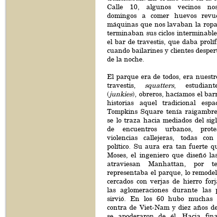
Calle 10, algunos vecinos no
domingos a comer huevos revue
máquinas que nos lavaban la ropa 
terminaban sus ciclos interminable
el bar de travestis, que daba prolíf
cuando bailarines y clientes desper
de la noche.
El parque era de todos, era nuestr
travestis,
squatters
, estudiant
(
junkies
), obreros, hacíamos el bar
historias aquel tradicional esp
Tompkins Square tenía raigambre
se lo traza hacia mediados del sig
de encuentros urbanos, protest
violencias callejeras, todas co
político. Su aura era tan fuerte 
Moses, el ingeniero que diseñó la
atraviesan Manhattan, por 
representaba el parque, lo remode
cercados con verjas de hierro for
las aglomeraciones durante las 
sirvió. En los 60 hubo muchas 
contra de Viet-Nam y diez años d
se apoderaron de él. Hacia fina