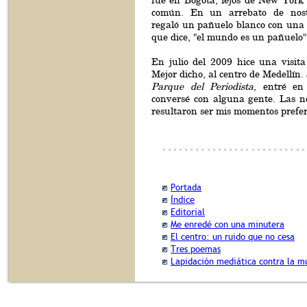
fue en Bogotá, lejos de New York 
común. En un arrebato de nost
regaló un pañuelo blanco con una i
que dice, "el mundo es un pañuelo"
En julio del 2009 hice una visita
Mejor dicho, al centro de Medellín. 
Parque del Periodista
, entré e
conversé con alguna gente. Las n
resultaron ser mis momentos prefer
Portada
Índice
Editorial
Me enredé con una minutera
El centro: un ruido que no cesa
Tres poemas
Lapidación mediática contra la m