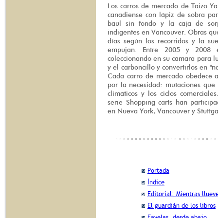
Los carros de mercado de Taizo Ya
canadiense con lápiz de sobra par
baúl sin fondo y la caja de sor
indigentes en Vancouver. Obras qu
días según los recorridos y la su
empujan. Entre 2005 y 2008 el
coleccionando en su cámara para lue
y el carboncillo y convertirlos en "
Cada carro de mercado obedece a
por la necesidad: mutaciones que 
climáticos y los ciclos comerciales
serie Shopping carts han particip
en Nueva York, Vancouver y Stuttga
Portada
Índice
Editorial: Mientras lluev
El guardián de los libros
Favelas, desde abajo