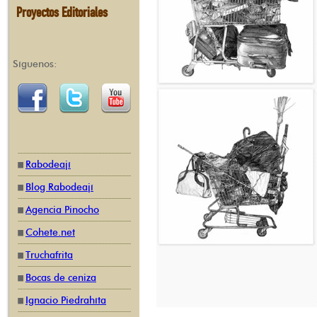
Proyectos Editoriales
Síguenos:
Rabodeají
Blog Rabodeají
Agencia Pinocho
Cohete.net
Truchafrita
Bocas de ceniza
Ignacio Piedrahíta