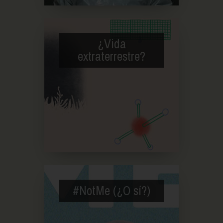
¿Vida
extraterrestre?
#NotMe (¿O sí?)