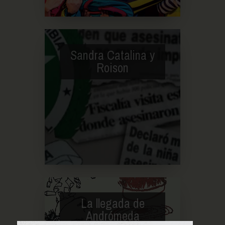
Sandra Catalina y
Roison
La llegada de
Andrómeda