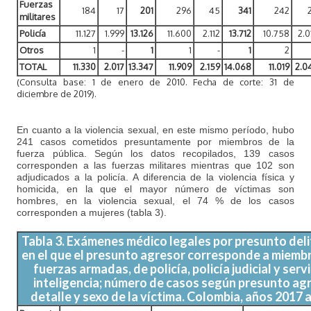
Fuerzas
184
17
201
296
45
341
242
militares
Policía
11.127
1.999
13.126
11.600
2.112
13.712
10.758
2.0
Otros
1
-
1
1
-
1
2
TOTAL
11.330
2.017
13.347
11.909
2.159
14.068
11.019
2.0
(Consulta base: 1 de enero de 2010. Fecha de corte: 31 de
diciembre de 2019).
En cuanto a la violencia sexual, en este mismo período, hubo
241 casos cometidos presuntamente por miembros de la
fuerza pública. Según los datos recopilados, 139 casos
corresponden a las fuerzas militares mientras que 102 son
adjudicados a la policía. A diferencia de la violencia física y
homicida, en la que el mayor número de víctimas son
hombres, en la violencia sexual, el 74 % de los casos
corresponden a mujeres (tabla 3).
Tabla 3. Exámenes médico legales por presunto deli
en el que el presunto agresor corresponde a miembr
fuerzas armadas, de policía, policía judicial y serv
inteligencia; número de casos según presunto agr
detalle y sexo de la víctima. Colombia, años 2017 