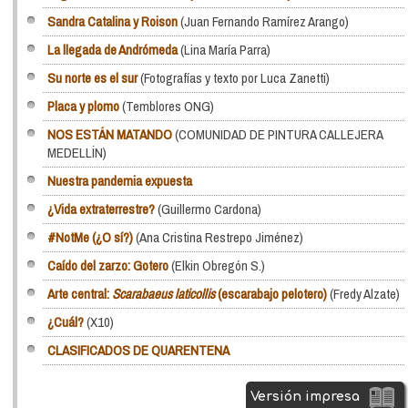
Sandra Catalina y Roison
(Juan Fernando Ramírez Arango)
La llegada de Andrómeda
(Lina María Parra)
Su norte es el sur
(Fotografías y texto por Luca Zanetti)
Placa y plomo
(Temblores ONG)
NOS ESTÁN MATANDO
(COMUNIDAD DE PINTURA CALLEJERA
MEDELLÍN)
Nuestra pandemia expuesta
¿Vida extraterrestre?
(Guillermo Cardona)
#NotMe (¿O sí?)
(Ana Cristina Restrepo Jiménez)
Caído del zarzo: Gotero
(Elkin Obregón S.)
Arte central:
Scarabaeus laticollis
(escarabajo pelotero)
(Fredy Alzate)
¿Cuál?
(X10)
CLASIFICADOS DE QUARENTENA
Versión impresa