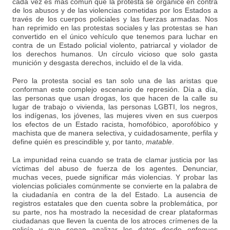
cada vez es más común que la protesta se organice en contra
de los abusos y de las violencias cometidas por los Estados a
través de los cuerpos policiales y las fuerzas armadas. Nos
han reprimido en las protestas sociales y las protestas se han
convertido en el único vehículo que tenemos para luchar en
contra de un Estado policial violento, patriarcal y violador de
los derechos humanos. Un círculo vicioso que solo gasta
munición y desgasta derechos, incluido el de la vida.
Pero la protesta social es tan solo una de las aristas que
conforman este complejo escenario de represión. Día a día,
las personas que usan drogas, los que hacen de la calle su
lugar de trabajo o vivienda, las personas LGBTI, los negros,
los indígenas, los jóvenes, las mujeres viven en sus cuerpos
los efectos de un Estado racista, homofóbico, aporofóbico y
machista que de manera selectiva, y cuidadosamente, perfila y
define quién es prescindible y, por tanto,
matable
.
La impunidad reina cuando se trata de clamar justicia por las
víctimas del abuso de fuerza de los agentes. Denunciar,
muchas veces, puede significar más violencias. Y probar las
violencias policiales comúnmente se convierte en la palabra de
la ciudadanía en contra de la del Estado. La ausencia de
registros estatales que den cuenta sobre la problemática, por
su parte, nos ha mostrado la necesidad de crear plataformas
ciudadanas que lleven la cuenta de los atroces crímenes de la
policía y que sepan analizar los datos desde enfoques