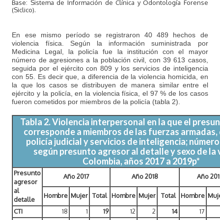
Base: Sistema de Información de Clínica y Odontología Forense
(Siclico).
En ese mismo período se registraron 40 489 hechos de
violencia física. Según la información suministrada por
Medicina Legal, la policía fue la institución con el mayor
número de agresiones a la población civil, con 39 613 casos,
seguida por el ejército con 809 y los servicios de inteligencia
con 55. Es decir que, a diferencia de la violencia homicida, en
la que los casos se distribuyen de manera similar entre el
ejército y la policía, en la violencia física, el 97 % de los casos
fueron cometidos por miembros de la policía (tabla 2).
Tabla 2. Violencia interpersonal en la que el presu
corresponde a miembros de las fuerzas armadas, d
policía judicial y servicios de inteligencia; númer
según presunto agresor al detalle y sexo de la 
Colombia, años 2017 a 2019p*
Presunto
Año 2017
Año 2018
Año 20
agresor
al
Hombre
Mujer
Total
Hombre
Mujer
Total
Hombre
Muj
detalle
CTI
18
1
19
12
2
14
17