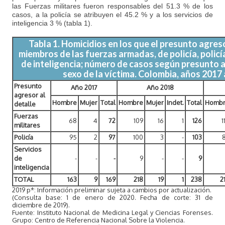
las Fuerzas militares fueron responsables del 51.3 % de los
casos, a la policía se atribuyen el 45.2 % y a los servicios de
inteligencia 3 % (tabla 1).
Tabla 1. Homicidios en los que el presunto agre
miembros de las fuerzas armadas, de policía, policía 
de inteligencia; número de casos según presunto a
sexo de la víctima. Colombia, años 2017
Presunto
Año 2017
Año 2018
agresor al
Hombre
Mujer
Total
Hombre
Mujer
Indet.
Total
Homb
detalle
Fuerzas
68
4
72
109
16
1
126
1
militares
Policía
95
2
97
100
3
-
103
Servicios
de
-
-
-
9
-
-
9
inteligencia
TOTAL
163
9
169
218
19
1
238
2
2019 p*: Información preliminar sujeta a cambios por actualización.
(Consulta base: 1 de enero de 2020. Fecha de corte: 31 de
diciembre de 2019).
Fuente: Instituto Nacional de Medicina Legal y Ciencias Forenses.
Grupo: Centro de Referencia Nacional Sobre la Violencia.