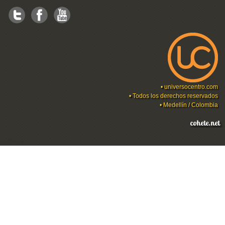
•
universocentro.com
• Todos los derechos reservados
• Medellín / Colombia
Ingresar