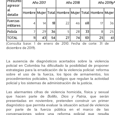
Presunto
Año 2017
Año 2018
Año 2019p
agresor
al
Hombre
Mujer
Total
Hombre
Mujer
Total
Hombre
Mujer
detalle
Fuerzas
4
14
18
22
46
68
17
36
militares
Policía
7
29
36
5
28
33
8
25
TOTAL
11
43
54
27
74
101
25
61
(Consulta base: 1 de enero de 2010. Fecha de corte: 31 de
diciembre de 2019).
La ausencia de diagnósticos acertados sobre la violencia
policial en Colombia ha dificultado la posibilidad de proponer
estrategias para la erradicación de la violencia policial: reforma
sobre el uso de la fuerza, los tipos de armamentos, los
procedimientos policiales, los códigos que regulan la actividad
policial y los sistemas de administración de la justicia.
Las alarmantes cifras de violencia homicida, física y sexual
que hacen parte de
Bolillo, Dios y Patria
, que serán
presentadas en noviembre, pretenden construir un primer
diagnóstico que permita evaluar la situación actual de violencia
por parte de la fuerza pública en el marco de las
conversaciones sobre una reforma policial que resulta