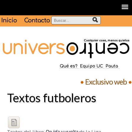
Inicio
Contacto
Qué es?
Equipo UC
Pauta
•
Exclusivo web
•
Textos futboleros
Textos del libro
De ida y vuelta
de la Liga