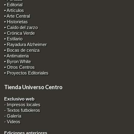
• Editorial
• Artículos
• Arte Central
• Historietas
• Caído del zarzo
• Crónica Verde
• Estilario
• Rayadura Alzheimer
• Bocas de ceniza
• Antimateria
• Byron White
• Otros Centros
• Proyectos Editoriales
Tienda Universo Centro
Exclusivo web
-
Impresos locales
-
Textos futboleros
-
Galería
-
Videos
Ediciones anteriores