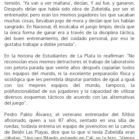
tensión. ‘Ya van a ver mañana’, decían. Y así fue, y ganaron.
Después dirían que había sido obra de Zubeldía, por ser el
entrenador, pero eran los mismos jugadores los que sacaban
muchas cosas, llevaban jugo de mora y decían que los habían
sangrado. En Nacional, él inculcaba el juego limpio, decía que
la única forma de ganar era a través de la disciplina táctica,
del buen entrenamiento, del cuidado personal, por eso le
gustaba trabajar a doble jornada”.
En la historia de Estudiantes de La Plata lo reafirman: “No
reconocían esos mismos detractores el trabajo de laboratorio
con pelota parada que veinte años después copiarían todos
los equipos del mundo, ni la excelente preparación física y
sicológica que les permitiría disputar partidos de igual a igual
con los mejores equipos del mundo, tampoco, la
polifuncionalidad de sus jugadores y la capacidad de utilizar
diversos esquemas tácticos de acuerdo con las alternativas
del juego”.
Pedro Pablo Álvarez, el veterano entrenador del fútbol
aficionado, quien a sus 87 años, sentado en una silla de
ruedas, todavía entrena un equipo de jovencitos en la cancha
de Belén Las Playas, dice que lo que sí tenía Zubeldía eran
cábalas: “Una vez Bilardo, estando en Cali, se la hizo. ‘Vamos