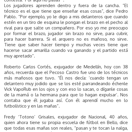
Los jugadores aprenden dentro y fuera de la cancha. “El
técnico es el que tiene que enseñar esas cosas”, dice Pedro
Pablo. “Por ejemplo, yo le digo a mis delanteros que cuando
estén en un tiro de esquina le pongan el brazo en el pecho al
rival para que salte un compañero. Por eso yo me preocupo
por formar el brazo, jugador sin brazo no sirve, para cubrir,
para hacer barrera. Si el arquero no es mañoso, no sirve.
Tiene que saber hacer tiempo y muchas veces tiene que
hacerse sacar amarilla cuando va ganando y el partido está
muy apretado”.
Roberto Carlos Cortés, exjugador de Medellín, hoy con 38
años, recuerda que el Pecoso Castro fue uno de los técnicos
más mañosos que tuvo. “Él nos decía: ‘cuando tengan un
delantero muy jodido que se los esté parrandeando échenle
Vick VapoRub en los ojos y con eso lo sacan, o díganle cosas
de la mamá o la hermana para que lo hagan expulsar’. Nos
contaba que él jugaba así. Con él aprendí mucho en lo
futbolístico y en las mañas”.
Fredy ‘Totono’ Grisales, exjugador de Nacional, 40 años,
quien ahora tiene su propia escuela de fútbol en Bello, dice
que todas esas mañas son reales, “pasan y te tocan la nalga,