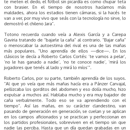
te meten el dedo, el fútbol sin picardía es como chupar teta
con brasier. En el tiempo de nosotros hacíamos más
maldades, ahora los estadios tienen cámaras, si la hacés te
van a ver, por muy vivo que seás con la tecnología no sirve, lo
demostró el chileno Jara”.
Totono recuerda cuando veía a Alexis García y a Carepa
Gaviria tratando de “bajarle la caña” al contrario. “Bajar caña”
o menoscabar la autoestima del rival es una de las mañas
más populares. “Uno aprendía de ellos —dice—. En los
clásicos le decía a Roberto Carlos Cortés: ‘te vamos a pelar’,
‘no le has ganado a nadie’, ‘no te conoce nadie’, ‘mirá los
jugadores que tenés al lado y mirá lo míos’”.
Roberto Carlos, por su parte, también aprendía de los suyos.
“Al que yo veía que más mañas hacía era a Pánzer Carvajal,
pellizcaba los gorditos del abdomen y eso dolía mucho, hizo
expulsar a muchos así. Hablaba mucho y era muy bajador de
caña verbalmente. Todo eso se va aprendiendo con el
tiempo”. Así las mañas, en su carácter clandestino, van
pasando de generación en generación, se cuelan y se aplican
en los campos aficionados y se practican y perfeccionan en
los partidos profesionales, sobreviven en el tiempo sin que
nadie las perciba. Hasta que un día quedan grabadas en un