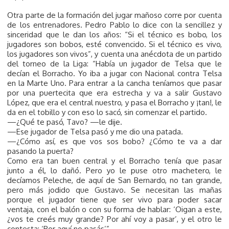
Otra parte de la formación del jugar mañoso corre por cuenta
de los entrenadores. Pedro Pablo lo dice con la sencillez y
sinceridad que le dan los años: “Si el técnico es bobo, los
jugadores son bobos, esté convencido. Si el técnico es vivo,
los jugadores son vivos”, y cuenta una anécdota de un partido
del torneo de la Liga: “Había un jugador de Telsa que le
decían el Borracho. Yo iba a jugar con Nacional contra Telsa
en la Marte Uno. Para entrar a la cancha teníamos que pasar
por una puertecita que era estrecha y va a salir Gustavo
López, que era el central nuestro, y pasa el Borracho y ¡tan!, le
da en el tobillo y con eso lo sacó, sin comenzar el partido.
—¿Qué te pasó, Tavo? —le dije.
—Ese jugador de Telsa pasó y me dio una patada.
—¿Cómo así, es que vos sos bobo? ¿Cómo te va a dar
pasando la puerta?
Como era tan buen central y el Borracho tenía que pasar
junto a él, lo dañó. Pero yo le puse otro machetero, le
decíamos Peleche, de aquí de San Bernardo, no tan grande,
pero más jodido que Gustavo. Se necesitan las mañas
porque el jugador tiene que ser vivo para poder sacar
ventaja, con el balón o con su forma de hablar: ‘Oigan a este,
¿vos te creés muy grande? Por ahí voy a pasar’, y el otro le
contesta: ‘Por aquí no pasás’”.