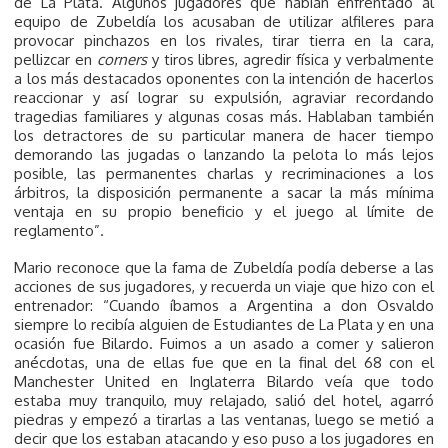
de La Plata. Algunos jugadores que habían enfrentado al
equipo de Zubeldía los acusaban de utilizar alfileres para
provocar pinchazos en los rivales, tirar tierra en la cara,
pellizcar en
corners
y tiros libres, agredir física y verbalmente
a los más destacados oponentes con la intención de hacerlos
reaccionar y así lograr su expulsión, agraviar recordando
tragedias familiares y algunas cosas más. Hablaban también
los detractores de su particular manera de hacer tiempo
demorando las jugadas o lanzando la pelota lo más lejos
posible, las permanentes charlas y recriminaciones a los
árbitros, la disposición permanente a sacar la más mínima
ventaja en su propio beneficio y el juego al límite de
reglamento”.
Mario reconoce que la fama de Zubeldía podía deberse a las
acciones de sus jugadores, y recuerda un viaje que hizo con el
entrenador: “Cuando íbamos a Argentina a don Osvaldo
siempre lo recibía alguien de Estudiantes de La Plata y en una
ocasión fue Bilardo. Fuimos a un asado a comer y salieron
anécdotas, una de ellas fue que en la final del 68 con el
Manchester United en Inglaterra Bilardo veía que todo
estaba muy tranquilo, muy relajado, salió del hotel, agarró
piedras y empezó a tirarlas a las ventanas, luego se metió a
decir que los estaban atacando y eso puso a los jugadores en