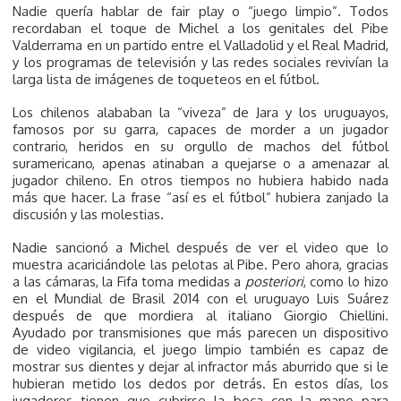
Nadie quería hablar de fair play o “juego limpio”. Todos
recordaban el toque de Michel a los genitales del Pibe
Valderrama en un partido entre el Valladolid y el Real Madrid,
y los programas de televisión y las redes sociales revivían la
larga lista de imágenes de toqueteos en el fútbol.
Los chilenos alababan la “viveza” de Jara y los uruguayos,
famosos por su garra, capaces de morder a un jugador
contrario, heridos en su orgullo de machos del fútbol
suramericano, apenas atinaban a quejarse o a amenazar al
jugador chileno. En otros tiempos no hubiera habido nada
más que hacer. La frase “así es el fútbol” hubiera zanjado la
discusión y las molestias.
Nadie sancionó a Michel después de ver el video que lo
muestra acariciándole las pelotas al Pibe. Pero ahora, gracias
a las cámaras, la Fifa toma medidas a
posteriori
, como lo hizo
en el Mundial de Brasil 2014 con el uruguayo Luis Suárez
después de que mordiera al italiano Giorgio Chiellini.
Ayudado por transmisiones que más parecen un dispositivo
de video vigilancia, el juego limpio también es capaz de
mostrar sus dientes y dejar al infractor más aburrido que si le
hubieran metido los dedos por detrás. En estos días, los
jugadores tienen que cubrirse la boca con la mano para