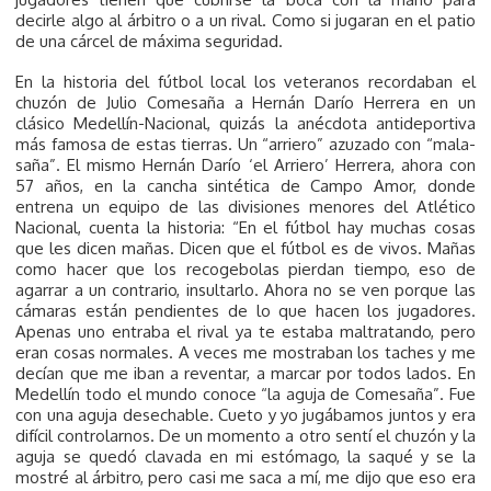
decirle algo al árbitro o a un rival. Como si jugaran en el patio
de una cárcel de máxima seguridad.
En la historia del fútbol local los veteranos recordaban el
chuzón de Julio Comesaña a Hernán Darío Herrera en un
clásico Medellín-Nacional, quizás la anécdota antideportiva
más famosa de estas tierras. Un “arriero” azuzado con “mala-
saña”. El mismo Hernán Darío ‘el Arriero’ Herrera, ahora con
57 años, en la cancha sintética de Campo Amor, donde
entrena un equipo de las divisiones menores del Atlético
Nacional, cuenta la historia: “En el fútbol hay muchas cosas
que les dicen mañas. Dicen que el fútbol es de vivos. Mañas
como hacer que los recogebolas pierdan tiempo, eso de
agarrar a un contrario, insultarlo. Ahora no se ven porque las
cámaras están pendientes de lo que hacen los jugadores.
Apenas uno entraba el rival ya te estaba maltratando, pero
eran cosas normales. A veces me mostraban los taches y me
decían que me iban a reventar, a marcar por todos lados. En
Medellín todo el mundo conoce “la aguja de Comesaña”. Fue
con una aguja desechable. Cueto y yo jugábamos juntos y era
difícil controlarnos. De un momento a otro sentí el chuzón y la
aguja se quedó clavada en mi estómago, la saqué y se la
mostré al árbitro, pero casi me saca a mí, me dijo que eso era