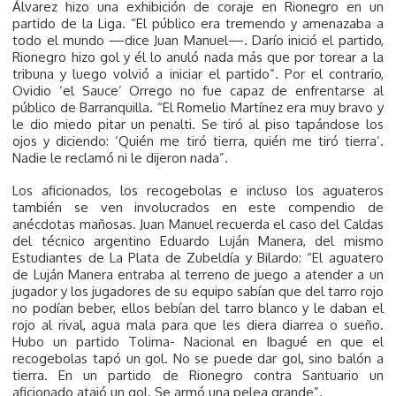
Álvarez hizo una exhibición de coraje en Rionegro en un
partido de la Liga. “El público era tremendo y amenazaba a
todo el mundo —dice Juan Manuel—. Darío inició el partido,
Rionegro hizo gol y él lo anuló nada más que por torear a la
tribuna y luego volvió a iniciar el partido”. Por el contrario,
Ovidio ‘el Sauce’ Orrego no fue capaz de enfrentarse al
público de Barranquilla. “El Romelio Martínez era muy bravo y
le dio miedo pitar un penalti. Se tiró al piso tapándose los
ojos y diciendo: ‘Quién me tiró tierra, quién me tiró tierra’.
Nadie le reclamó ni le dijeron nada”.
Los aficionados, los recogebolas e incluso los aguateros
también se ven involucrados en este compendio de
anécdotas mañosas. Juan Manuel recuerda el caso del Caldas
del técnico argentino Eduardo Luján Manera, del mismo
Estudiantes de La Plata de Zubeldía y Bilardo: “El aguatero
de Luján Manera entraba al terreno de juego a atender a un
jugador y los jugadores de su equipo sabían que del tarro rojo
no podían beber, ellos bebían del tarro blanco y le daban el
rojo al rival, agua mala para que les diera diarrea o sueño.
Hubo un partido Tolima- Nacional en Ibagué en que el
recogebolas tapó un gol. No se puede dar gol, sino balón a
tierra. En un partido de Rionegro contra Santuario un
aficionado atajó un gol. Se armó una pelea grande”.