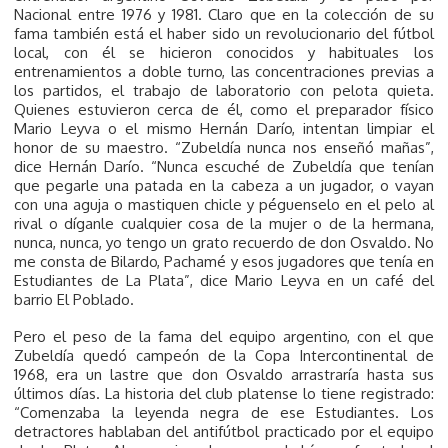
Nacional entre 1976 y 1981. Claro que en la colección de su
fama también está el haber sido un revolucionario del fútbol
local, con él se hicieron conocidos y habituales los
entrenamientos a doble turno, las concentraciones previas a
los partidos, el trabajo de laboratorio con pelota quieta.
Quienes estuvieron cerca de él, como el preparador físico
Mario Leyva o el mismo Hernán Darío, intentan limpiar el
honor de su maestro. “Zubeldía nunca nos enseñó mañas”,
dice Hernán Darío. “Nunca escuché de Zubeldía que tenían
que pegarle una patada en la cabeza a un jugador, o vayan
con una aguja o mastiquen chicle y péguenselo en el pelo al
rival o díganle cualquier cosa de la mujer o de la hermana,
nunca, nunca, yo tengo un grato recuerdo de don Osvaldo. No
me consta de Bilardo, Pachamé y esos jugadores que tenía en
Estudiantes de La Plata”, dice Mario Leyva en un café del
barrio El Poblado.
Pero el peso de la fama del equipo argentino, con el que
Zubeldía quedó campeón de la Copa Intercontinental de
1968, era un lastre que don Osvaldo arrastraría hasta sus
últimos días. La historia del club platense lo tiene registrado:
“Comenzaba la leyenda negra de ese Estudiantes. Los
detractores hablaban del antifútbol practicado por el equipo