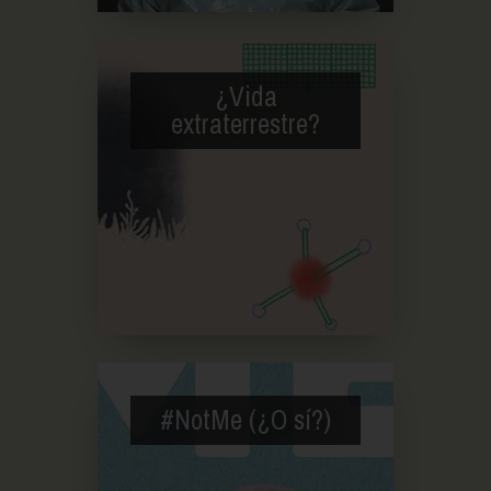
¿Vida
extraterrestre?
#NotMe (¿O sí?)