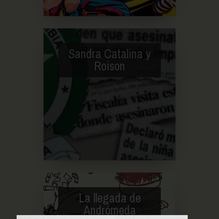
Sandra Catalina y
Roison
La llegada de
Andrómeda