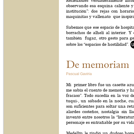
Reflexiones verdaderamente incom
observando esa esquina caliente y b
institución”: dos rejas con hora
maquinitas y vallenato que inspira
Sabemos que ese espacio de hospita
borrachos de alhelí al interior. 
también fugaz, otro gesto para g
sobre los “espacios de hostilidad”.
De memoriam
Pascual Gaviria
Mi primer libro fue un casette az
me sabía el cuento de memoria y ha
fracaso”. Todo sucedía en la voz 
tuqui-, un sábado en la noche, cua
son suficientes para soltar una re
alardes costeños, nostalgia sin l
inventó entre nosotros la “literatu
personaje es entrañable por su vida
Medellín le rindió un dudoso hom