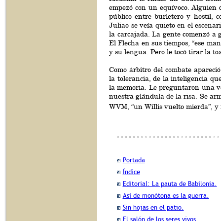
empezó con un equívoco. Alguien de
público entre burletero y hostil, 
Juliao se veía quieto en el escena
la carcajada. La gente comenzó a gr
El Flecha en sus tiempos, “ese man
y su lengua. Pero le tocó tirar la to
Como árbitro del combate apareció 
la tolerancia, de la inteligencia q
la memoria. Le preguntaron una v
nuestra glándula de la risa. Se ar
WVM, “un Willis vuelto mierda”, y 
Portada
Índice
Editorial: La pauta de Babilonia.
Así de monótona es la guerra.
Sin hojas en el patio.
El salón de los seres vivos.