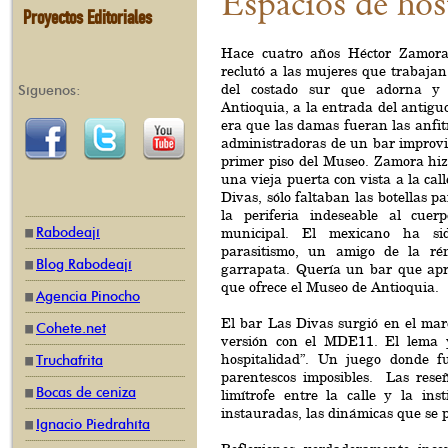
Espacios de hos
Proyectos Editoriales
Hace cuatro años Héctor Zamora,
reclutó a las mujeres que trabajan
del costado sur que adorna y
Síguenos:
Antioquia, a la entrada del antigu
era que las damas fueran las anfit
administradoras de un bar improvi
primer piso del Museo. Zamora hi
una vieja puerta con vista a la call
Divas, sólo faltaban las botellas p
la periferia indeseable al cuer
Rabodeají
municipal. El mexicano ha si
parasitismo, un amigo de la ré
Blog Rabodeají
garrapata. Quería un bar que apr
que ofrece el Museo de Antioquia.
Agencia Pinocho
El bar Las Divas surgió en el ma
Cohete.net
versión con el MDE11. El lema y
hospitalidad”. Un juego donde f
Truchafrita
parentescos imposibles. Las rese
Bocas de ceniza
limítrofe entre la calle y la in
instauradas, las dinámicas que se p
Ignacio Piedrahíta