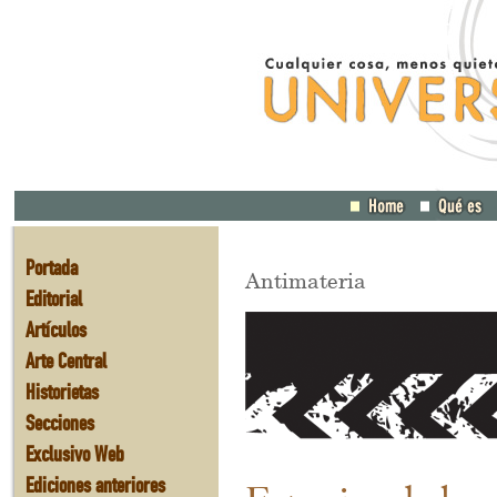
Portada
Antimateria
Editorial
Artículos
Arte Central
Historietas
Secciones
Exclusivo Web
Ediciones anteriores