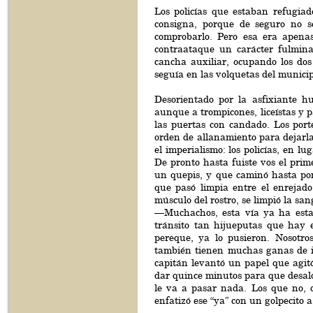
Los policías que estaban refugiad
consigna, porque de seguro no se
comprobarlo. Pero esa era apenas
contraataque un carácter fulmina
cancha auxiliar, ocupando los dos 
seguía en las volquetas del munici
Desorientado por la asfixiante h
aunque a trompicones, liceístas y p
las puertas con candado. Los port
orden de allanamiento para dejarla
el imperialismo: los policías, en l
De pronto hasta fuiste vos el prime
un quepis, y que caminó hasta pon
que pasó limpia entre el enrejado
músculo del rostro, se limpió la san
—Muchachos, esta vía ya ha esta
tránsito tan hijueputas que hay 
pereque, ya lo pusieron. Nosotr
también tienen muchas ganas de i
capitán levantó un papel que agitó
dar quince minutos para que desalo
le va a pasar nada. Los que no,
enfatizó ese “ya” con un golpecito a