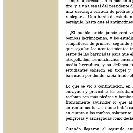
siempre aparecían en el momento j
tiro, y a una señal del presidente
una descarga cerrada de piedras 
replegarse. Una horda de estudiant
persiguió, hasta que el antimotines 
—¡El pueblo unido jamás será ven
bombas lacrimógenas, y los estudi
compañeros de primero, segundo y t
que seguían los acontecimientos tr
restos de las barricadas para que 
atropellados, los muchachos encend
media herradura, y su defensa fu
estudiantes salieron en tropel y
barricada por donde había huido el
Lo que se vio a continuación, en
ensayada y previsible: los estudian
recibían con más piedras y bombas 
francamente aburridor lo que al 
enfrentamiento casi nadie había sal
en cuanto a los tombos, solamente
peligrosas y arriesgadas como decí
Cuando llegaron el segundo ant