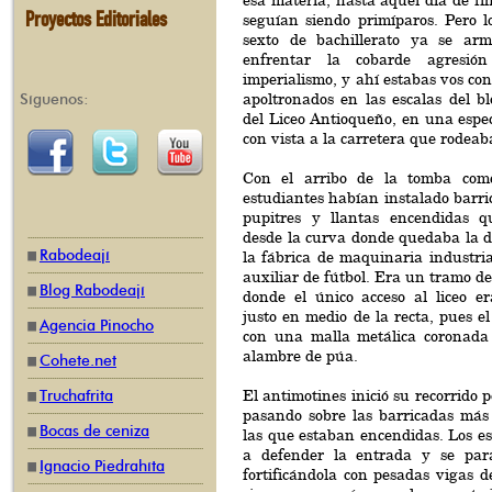
esa materia, hasta aquel día de fi
Proyectos Editoriales
seguían siendo primíparos. Pero 
sexto de bachillerato ya se ar
enfrentar la cobarde agresió
imperialismo, y ahí estabas vos co
apoltronados en las escalas del b
Síguenos:
del Liceo Antioqueño, en una espec
con vista a la carretera que rodeab
Con el arribo de la tomba come
estudiantes habían instalado barri
pupitres y llantas encendidas q
desde la curva donde quedaba la d
Rabodeají
la fábrica de maquinaria industria
auxiliar de fútbol. Era un tramo de
Blog Rabodeají
donde el único acceso al liceo er
justo en medio de la recta, pues e
Agencia Pinocho
con una malla metálica coronada 
alambre de púa.
Cohete.net
El antimotines inició su recorrido p
Truchafrita
pasando sobre las barricadas más
Bocas de ceniza
las que estaban encendidas. Los es
a defender la entrada y se para
Ignacio Piedrahíta
fortificándola con pesadas vigas 