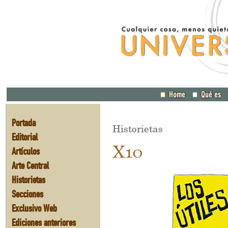
Portada
Historietas
Editorial
X10
Artículos
Arte Central
Historietas
Secciones
Exclusivo Web
Ediciones anteriores