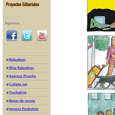
Proyectos Editoriales
Síguenos:
Rabodeají
Blog Rabodeají
Agencia Pinocho
Cohete.net
Truchafrita
Bocas de ceniza
Ignacio Piedrahíta