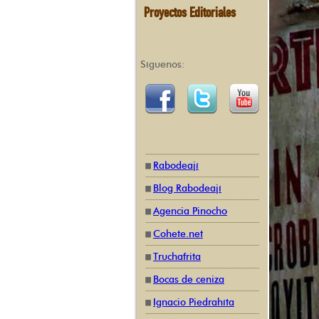
Proyectos Editoriales
Síguenos:
Rabodeají
Blog Rabodeají
Agencia Pinocho
Cohete.net
Truchafrita
Bocas de ceniza
Ignacio Piedrahíta