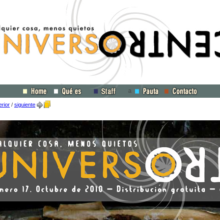
a
erior
/
siguiente