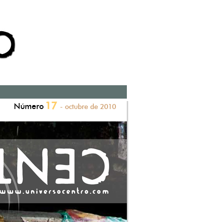
17
Número
- octubre de 2010