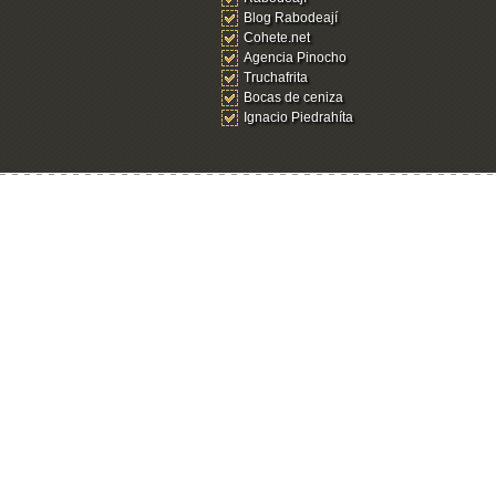
Blog Rabodeají
Cohete.net
Agencia Pinocho
Truchafrita
Bocas de ceniza
Ignacio Piedrahíta
Ingresar