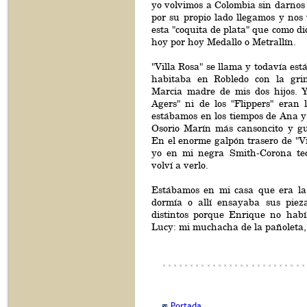
yo volvimos a Colombia sin darnos
por su propio lado llegamos y nos
esta "coquita de plata" que como di
hoy por hoy Medallo o Metrallín.
"Villa Rosa" se llama y todavía est
habitaba en Robledo con la grin
Marcia madre de mis dos hijos. 
Agers" ni de los "Flippers" eran 
estábamos en los tiempos de Ana y
Osorio Marín más cansoncito y g
En el enorme galpón trasero de "Vi
yo en mi negra Smith-Corona tec
volví a verlo.
Estábamos en mi casa que era la
dormía o allí ensayaba sus piez
distintos porque Enrique no habí
Lucy: mi muchacha de la pañoleta, 
Portada