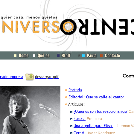
a
Cont
rsión impresa
descargar pdf
Portada
Editorial: Que se calle el cantor
Artículos:
¿Quiénes son los reaccionarios?
Ca
Furias.
Erremora
Una argolla para Elisa.
Líderman V
Cerati.
Javier Rodríguez