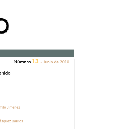
13
Número
- Junio de 2010.
enido
milo Jiménez
ásquez Barrios