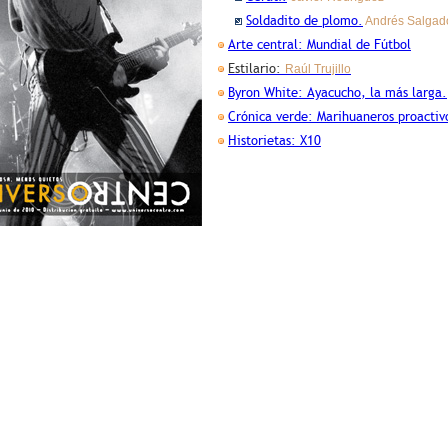
Soldadito de plomo.
Andrés Salgad
Arte central: Mundial de Fútbol
Estilario:
Raúl Trujillo
Byron White: Ayacucho, la más larga.
Crónica verde: Marihuaneros proactiv
Historietas: X10