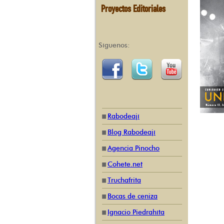
Proyectos Editoriales
Síguenos:
Rabodeají
Blog Rabodeají
Agencia Pinocho
Cohete.net
Truchafrita
Bocas de ceniza
Ignacio Piedrahíta