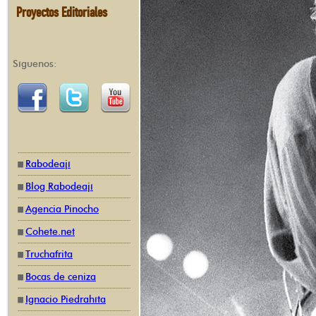
Proyectos Editoriales
Síguenos:
Rabodeají
Blog Rabodeají
Agencia Pinocho
Cohete.net
Truchafrita
Bocas de ceniza
Ignacio Piedrahíta