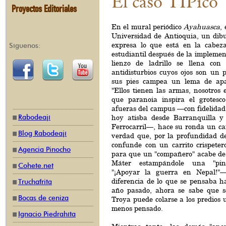
El caso TIPico
Proyectos Editoriales
En el mural periódico
Ayahuasca
,
Universidad de Antioquia, un dibu
expresa lo que está en la cabez
Síguenos:
estudiantil después de la implement
lienzo de ladrillo se llena con
antidisturbios cuyos ojos son un 
sus pies campea un lema de apal
"Ellos tienen las armas, nosotros 
que paranoia inspira el grotesc
afueras del campus —con fidelida
Rabodeají
hoy atisba desde Barranquilla 
Ferrocarril—, hace su ronda un ca
Blog Rabodeají
verdad que, por la profundidad de
confunde con un carrito crispeter
Agencia Pinocho
para que un "compañero" acabe de 
Máter estampándole una "pi
Cohete.net
"¡Apoyar la guerra en Nepal!"
diferencia de lo que se pensaba h
Truchafrita
año pasado, ahora se sabe que s
Bocas de ceniza
Troya puede colarse a los predios u
menos pensado.
Ignacio Piedrahíta