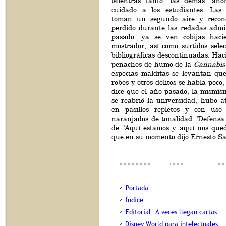
Mientras tanto, las demás "anom
cuidado a los estudiantes. Las 
toman un segundo aire y reconq
perdido durante las redadas admin
pasado: ya se ven cobijas haci
mostrador, así como surtidos selec
bibliográficas descontinuadas. Haci
penachos de humo de la
Cannabis 
especias malditas se levantan qu
robos y otros delitos se habla poc
dice que el año pasado, la mismí
se reabrió la universidad, hubo a
en pasillos repletos y con us
naranjados de tonalidad "Defensa 
de "Aquí estamos y aquí nos que
que en su momento dijo Ernesto S
Portada
Índice
Editorial: A veces llegan cartas
Disney World para intelectuales