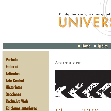
Portada
Antimateria
Editorial
Artículos
Arte Central
Historietas
Secciones
Exclusivo Web
Ediciones anteriores