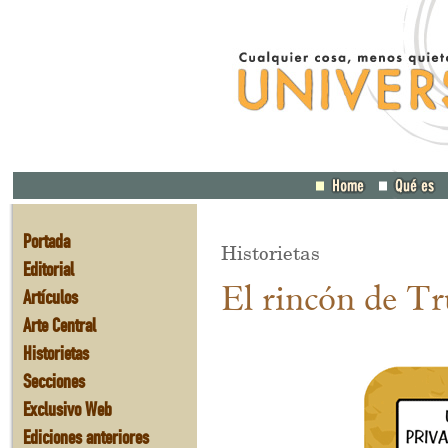
Portada
Historietas
Editorial
El rincón de Tr
Artículos
Arte Central
Historietas
Secciones
Exclusivo Web
Ediciones anteriores