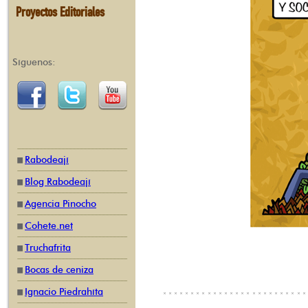
Proyectos Editoriales
Síguenos:
Rabodeají
Blog Rabodeají
Agencia Pinocho
Cohete.net
Truchafrita
Bocas de ceniza
Ignacio Piedrahíta