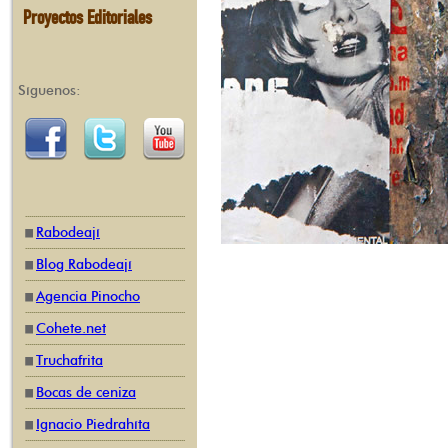
Proyectos Editoriales
Síguenos:
Rabodeají
Blog Rabodeají
Agencia Pinocho
Cohete.net
Truchafrita
Bocas de ceniza
Ignacio Piedrahíta