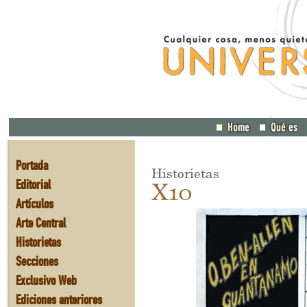
Portada
Historietas
Editorial
X10
Artículos
Arte Central
Historietas
Secciones
Exclusivo Web
Ediciones anteriores