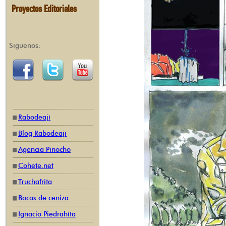
Proyectos Editoriales
Síguenos:
Rabodeají
Blog Rabodeají
Agencia Pinocho
Cohete.net
Truchafrita
Bocas de ceniza
Ignacio Piedrahíta