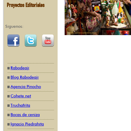
Proyectos Editoriales
Síguenos:
Rabodeají
Blog Rabodeají
Agencia Pinocho
Cohete.net
Truchafrita
Bocas de ceniza
Ignacio Piedrahíta