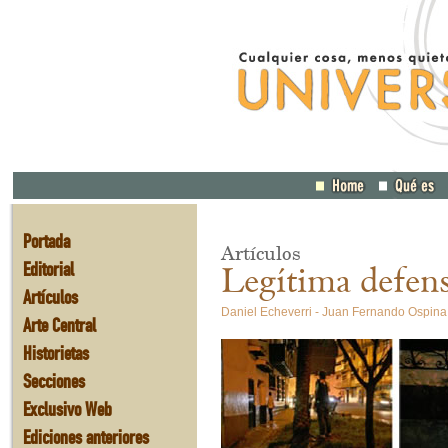
Portada
Artículos
Editorial
Legítima defen
Artículos
Daniel Echeverri - Juan Fernando Ospina
Arte Central
Historietas
Secciones
Exclusivo Web
Ediciones anteriores