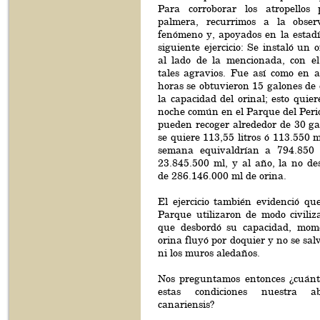
Para corroborar los atropellos
palmera, recurrimos a la observ
fenómeno y, apoyados en la estadís
siguiente ejercicio: Se instaló un o
al lado de la mencionada, con el 
tales agravios. Fue así como en
horas se obtuvieron 15 galones de
la capacidad del orinal; esto quie
noche común en el Parque del Perio
pueden recoger alrededor de 30 gal
se quiere 113,55 litros ó 113.550 m
semana equivaldrían a 794.850 
23.845.500 ml, y al año, la no de
de 286.146.000 ml de orina.
El ejercicio también evidenció qu
Parque utilizaron de modo civiliz
que desbordó su capacidad, mome
orina fluyó por doquier y no se sal
ni los muros aledaños.
Nos preguntamos entonces ¿cuánto
estas condiciones nuestra a
canariensis?