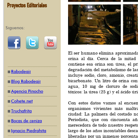
Proyectos Editoriales
Síguenos:
El ser humano elimina aproximadam
orina al día. Cerca de la mitad 
contiene esa orina son úrea, el pr
degradación del metabolismo de las 
Rabodeají
incluye sodio, cloro, amonio, creat
bicarbonato. Un litro de orina co
Blog Rabodeají
agua, 10 mg de cloruro de sodi
Agencia Pinocho
tóxicos: la úrea (25 g) y el ácido úri
Cohete.net
Con estos datos vamos al encuen
organismos vivientes más maltr
Truchafrita
ciudad: La palmera del costado no
Periodista, que con cincuenta añ
Bocas de ceniza
merecedora de todo nuestro respeto
largo de los años incontables desca
Ignacio Piedrahíta
liberadas por un inmenso porcentaje