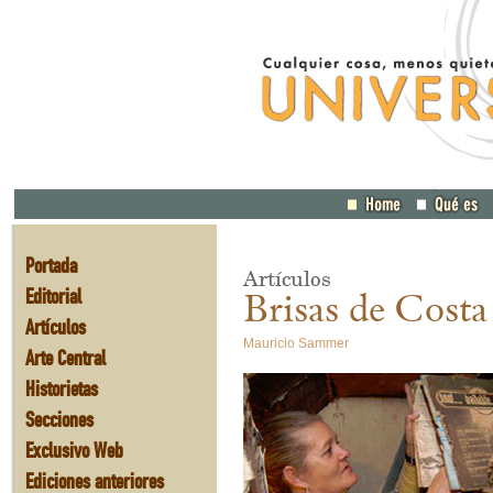
Portada
Artículos
Editorial
Brisas de Costa
Artículos
Mauricio Sammer
Arte Central
Historietas
Secciones
Exclusivo Web
Ediciones anteriores