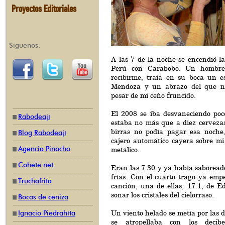
Proyectos Editoriales
Síguenos:
A las 7 de la noche se encendió l
Perú con Carabobo. Un hombre
recibirme, traía en su boca un es
Mendoza y un abrazo del que n
pesar de mi ceño fruncido.
El 2008 se iba desvaneciendo poc
Rabodeají
estaba no más que a diez cervezas
birras no podía pagar esa noche
Blog Rabodeají
cajero automático cayera sobre mi
Agencia Pinocho
metálico.
Cohete.net
Eran las 7:30 y ya había saboread
frías. Con el cuarto trago ya emp
Truchafrita
canción, una de ellas, 17.1, de E
sonar los cristales del cielorraso.
Bocas de ceniza
Un viento helado se metía por las d
Ignacio Piedrahíta
se atropellaba con los decib