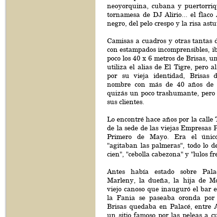
neoyorquina, cubana y puertorriq
tornamesa de DJ Alirio... el flaco 
negro, del pelo crespo y la risa astu
Camisas a cuadros y otras tantas de
con estampados incomprensibles, i
poco los 40 x 6 metros de Brisas, u
utiliza el alias de El Tigre, pero 
por su vieja identidad, Brisas 
nombre con más de 40 años de h
quizás un poco trashumante, pero f
sus clientes.
Lo encontré hace años por la calle T
de la sede de las viejas Empresas P
Primero de Mayo. Era el únic
"agitaban las palmeras", todo lo 
cien", "cebolla cabezona" y "lulos fr
Antes había estado sobre Pala
Marleny, la dueña, la hija de M
viejo canoso que inauguró el bar 
la Fania se paseaba oronda por 
Brisas quedaba en Palacé, entre
un sitio famoso por las peleas a c