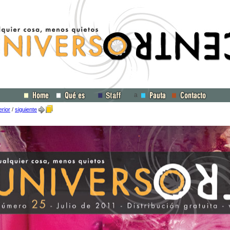
a
erior
/
siguiente