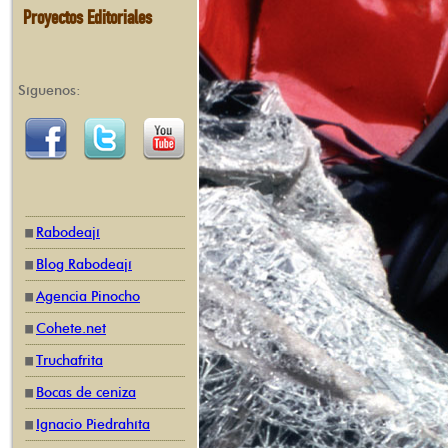
Proyectos Editoriales
Síguenos:
Rabodeají
Blog Rabodeají
Agencia Pinocho
Cohete.net
Truchafrita
Bocas de ceniza
Ignacio Piedrahíta