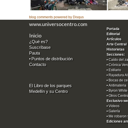
blog comments powered by
Disqus
www.universocentro.com
Portada
Editorial
Inicio
Artículos
¿Qué es?
Arte Central
Suscríbase
Historietas
Pauta
Secciones:
•
Puntos de distribución
•
Caído del z
Contacto
•
Crónica Ver
•
Estilario
•
Rayadura Al
•
Bocas de ce
El Libro de los parques
•
Antimateria
•
Byron White
Medellín y su Centro
•
Otros Centr
Exclusivo we
•
Videos
•
Galería
•
Me robaron 
Ediciones an