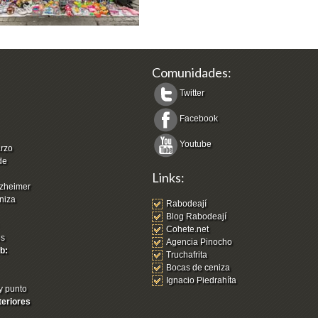
Comunidades:
Twitter
Facebook
Youtube
arzo
de
Links:
zheimer
niza
Rabodeají
Blog Rabodeají
Cohete.net
os
Agencia Pinocho
b:
Truchafrita
Bocas de ceniza
Ignacio Piedrahíta
y punto
teriores