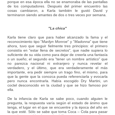
porque en esa época ella no se enamoraba de las pantallas
de los computadores. Después del primer encuentro las
cosas cambiaron, a Karla también le gustó David y
terminaron siendo amantes de dos o tres veces por semana.
"La chica"
Karla tiene claro que para haber alcanzado la fama y el
reconocimiento tipo "
Marilyn Monroe
" y "
Madonna
" que tiene
ahora, tuvo que seguir fielmente tres principios: el primero
consistía en "estar llena de secretos", que nadie supiera lo
suficiente de su vida como para dejar de creerla una fantasía
o un sueño; el segundo era "tener un nombre artístico" que
no parezca nacional ni extranjero y nunca revelar el
verdadero, y el último, que era verdaderamente el más
importante, era pedir siempre un trago fino, el mismo, para
que la gente que la conozca pueda referenciarla y evocarla
pero nunca encontrarla. Había escogido Dry Martini, un
coctel desconocido en la ciudad y que se hizo famoso por
ella.
De la infancia de Karla se sabe poco, cuando alguien le
pregunta, la respuesta varía según el estado de ánimo que
tenga, el lugar en el que se encuentre y la época del año en
la que esté. Sólo se sabe que toma Coca – Cola para pasar