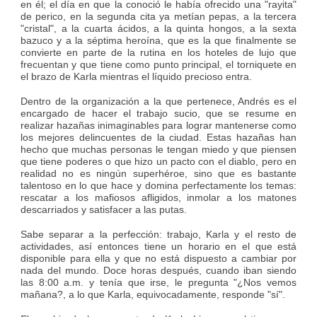
en él; el día en que la conoció le había ofrecido una "rayita"
de perico, en la segunda cita ya metían pepas, a la tercera
"cristal", a la cuarta ácidos, a la quinta hongos, a la sexta
bazuco y a la séptima heroína, que es la que finalmente se
convierte en parte de la rutina en los hoteles de lujo que
frecuentan y que tiene como punto principal, el torniquete en
el brazo de Karla mientras el líquido precioso entra.
Dentro de la organización a la que pertenece, Andrés es el
encargado de hacer el trabajo sucio, que se resume en
realizar hazañas inimaginables para lograr mantenerse como
los mejores delincuentes de la ciudad. Estas hazañas han
hecho que muchas personas le tengan miedo y que piensen
que tiene poderes o que hizo un pacto con el diablo, pero en
realidad no es ningún superhéroe, sino que es bastante
talentoso en lo que hace y domina perfectamente los temas:
rescatar a los mafiosos afligidos, inmolar a los matones
descarriados y satisfacer a las putas.
Sabe separar a la perfección: trabajo, Karla y el resto de
actividades, así entonces tiene un horario en el que está
disponible para ella y que no está dispuesto a cambiar por
nada del mundo. Doce horas después, cuando iban siendo
las 8:00 a.m. y tenía que irse, le pregunta "¿Nos vemos
mañana?, a lo que Karla, equivocadamente, responde "sí".