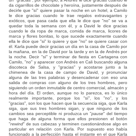
un "gracias", por ejemplo, a Andrés le dice gracias cuando le
da cigarrillos de chocolate y heroína, justamente después de
decirle que "sí" quiere pasar la noche en un hotel, a Camilo
le dice gracias cuando le trae regalos extravagantes y
exóticos, que pasa cada que ella le dice que "no" se va a
quedar toda la semana con él, y a David le dice gracias
cuando le da ropa de marca, comida de marca, licores de
marca y flores bonitas, lo que sucede exactamente cuando
ella le dice que "si" lo quiere y que "no" se quiere casar con
él. Karla puede decir gracias un día en la casa de Camilo por
la mañana, en la de David por la tarde y en la de Andrés por
la noche. Decir "sí" y terminar de fiesta en Cartagena con
Camilo, "no" y aparecer con Andrés en Cali buscando alguna
discoteca de Salsa, y "gracias" y acostarse junto a la
chimenea de la casa de campo de David, y pronunciar
alguna de las tres palabras y desencadenar con eso una
salida de compras con alguno de los tres hombres, pero
siguiendo un orden inmutable de centro comercial, almacén y
hora del día. El orden, aunque no lo parezca, es lo único
realmente importante, porque los "sí", los "no", y los
"gracias", son los que hacen que la secuencia siga, que Karla
siga, que sus tres hombres sigan, y que ninguno de los
cambios sea perceptible ni produzca un "
pause
" del tiempo
que haga de alguna forma que ellos presionen el botón
"
rewind
" de sus cabezas y terminen cuestionándose algo en
particular en relación con Karla. Por supuesto eso había
funcionado a la perfección hasta el instante en el que Karla