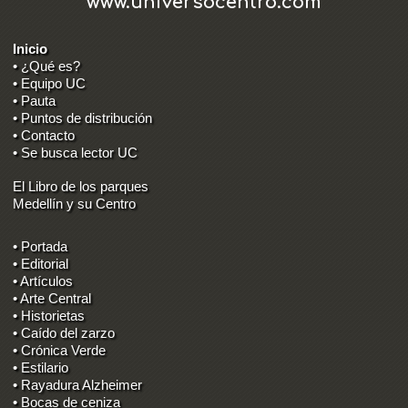
www.universocentro.com
Inicio
• ¿Qué es?
• Equipo UC
• Pauta
• Puntos de distribución
• Contacto
• Se busca lector UC
El Libro de los parques
Medellín y su Centro
• Portada
• Editorial
• Artículos
• Arte Central
• Historietas
• Caído del zarzo
• Crónica Verde
• Estilario
• Rayadura Alzheimer
• Bocas de ceniza