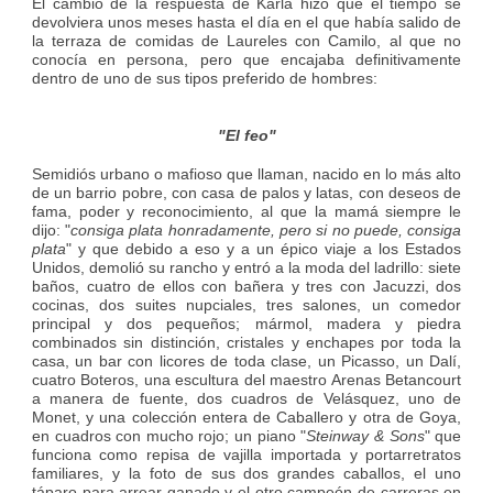
El cambio de la respuesta de Karla hizo que el tiempo se
devolviera unos meses hasta el día en el que había salido de
la terraza de comidas de Laureles con Camilo, al que no
conocía en persona, pero que encajaba definitivamente
dentro de uno de sus tipos preferido de hombres:
"El feo"
Semidiós urbano o mafioso que llaman, nacido en lo más alto
de un barrio pobre, con casa de palos y latas, con deseos de
fama, poder y reconocimiento, al que la mamá siempre le
dijo: "
consiga plata honradamente, pero si no puede, consiga
plata
" y que debido a eso y a un épico viaje a los Estados
Unidos, demolió su rancho y entró a la moda del ladrillo: siete
baños, cuatro de ellos con bañera y tres con Jacuzzi, dos
cocinas, dos suites nupciales, tres salones, un comedor
principal y dos pequeños; mármol, madera y piedra
combinados sin distinción, cristales y enchapes por toda la
casa, un bar con licores de toda clase, un Picasso, un Dalí,
cuatro Boteros, una escultura del maestro Arenas Betancourt
a manera de fuente, dos cuadros de Velásquez, uno de
Monet, y una colección entera de Caballero y otra de Goya,
en cuadros con mucho rojo; un piano "
Steinway & Sons
" que
funciona como repisa de vajilla importada y portarretratos
familiares, y la foto de sus dos grandes caballos, el uno
táparo para arrear ganado y el otro campeón de carreras en