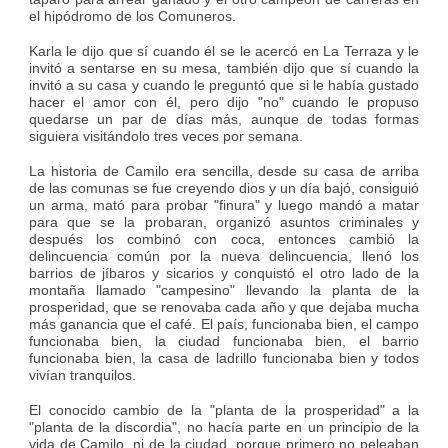
el hipódromo de los Comuneros.
Karla le dijo que sí cuando él se le acercó en La Terraza y le
invitó a sentarse en su mesa, también dijo que sí cuando la
invitó a su casa y cuando le preguntó que si le había gustado
hacer el amor con él, pero dijo "no" cuando le propuso
quedarse un par de días más, aunque de todas formas
siguiera visitándolo tres veces por semana.
La historia de Camilo era sencilla, desde su casa de arriba
de las comunas se fue creyendo dios y un día bajó, consiguió
un arma, mató para probar "finura" y luego mandó a matar
para que se la probaran, organizó asuntos criminales y
después los combinó con coca, entonces cambió la
delincuencia común por la nueva delincuencia, llenó los
barrios de jíbaros y sicarios y conquistó el otro lado de la
montaña llamado "campesino" llevando la planta de la
prosperidad, que se renovaba cada año y que dejaba mucha
más ganancia que el café. El país, funcionaba bien, el campo
funcionaba bien, la ciudad funcionaba bien, el barrio
funcionaba bien, la casa de ladrillo funcionaba bien y todos
vivían tranquilos.
El conocido cambio de la "planta de la prosperidad" a la
"planta de la discordia", no hacía parte en un principio de la
vida de Camilo, ni de la ciudad, porque primero no peleaban