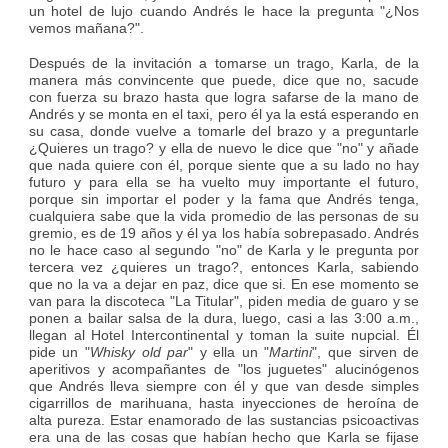
un hotel de lujo cuando Andrés le hace la pregunta "¿Nos
vemos mañana?".
Después de la invitación a tomarse un trago, Karla, de la
manera más convincente que puede, dice que no, sacude
con fuerza su brazo hasta que logra safarse de la mano de
Andrés y se monta en el taxi, pero él ya la está esperando en
su casa, donde vuelve a tomarle del brazo y a preguntarle
¿Quieres un trago? y ella de nuevo le dice que "no" y añade
que nada quiere con él, porque siente que a su lado no hay
futuro y para ella se ha vuelto muy importante el futuro,
porque sin importar el poder y la fama que Andrés tenga,
cualquiera sabe que la vida promedio de las personas de su
gremio, es de 19 años y él ya los había sobrepasado. Andrés
no le hace caso al segundo "no" de Karla y le pregunta por
tercera vez ¿quieres un trago?, entonces Karla, sabiendo
que no la va a dejar en paz, dice que si. En ese momento se
van para la discoteca "La Titular", piden media de guaro y se
ponen a bailar salsa de la dura, luego, casi a las 3:00 a.m.,
llegan al Hotel Intercontinental y toman la suite nupcial. Él
pide un "
Whisky old par
" y ella un "
Martini
", que sirven de
aperitivos y acompañantes de "los juguetes" alucinógenos
que Andrés lleva siempre con él y que van desde simples
cigarrillos de marihuana, hasta inyecciones de heroína de
alta pureza. Estar enamorado de las sustancias psicoactivas
era una de las cosas que habían hecho que Karla se fijase