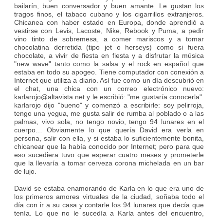
bailarín, buen conversador y buen amante. Le gustan los
tragos finos, el tabaco cubano y los cigarrillos extranjeros.
Chicanea con haber estado en Europa, donde aprendió a
vestirse con Levis, Lacoste, Nike, Rebook y Puma, a pedir
vino tinto de sobremesa, a comer mariscos y a tomar
chocolatina derretida (tipo jet o herseys) como si fuera
chocolate, a vivir de fiesta en fiesta y a disfrutar la música
"new wave" tanto como la salsa y el rock en español que
estaba en todo su apogeo. Tiene computador con conexión a
Internet que utiliza a diario. Así fue como un día descubrió en
el chat, una chica con un correo electrónico nuevo:
karlarojo@altavista.net y le escribió: "me gustaría conocerla".
karlarojo dijo "bueno" y comenzó a escribirle: soy pelirroja,
tengo una yegua, me gusta salir de rumba al poblado o a las
palmas, vivo sola, no tengo novio, tengo 94 lunares en el
cuerpo… Obviamente lo que quería David era verla en
persona, salir con ella, y si estaba lo suficientemente bonita,
chicanear que la había conocido por Internet; pero para que
eso sucediera tuvo que esperar cuatro meses y prometerle
que la llevaría a tomar cerveza corona michelada en un bar
de lujo.
David se estaba enamorando de Karla en lo que era uno de
los primeros amores virtuales de la ciudad, soñaba todo el
día con ir a su casa y contarle los 94 lunares que decía que
tenía. Lo que no le sucedía a Karla antes del encuentro,