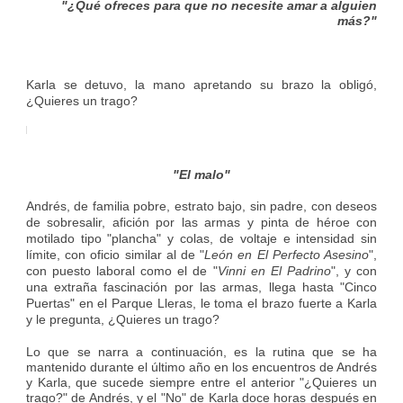
"¿Qué ofreces para que no necesite amar a alguien
más?"
Karla se detuvo, la mano apretando su brazo la obligó,
¿Quieres un trago?
"El malo"
Andrés, de familia pobre, estrato bajo, sin padre, con deseos
de sobresalir, afición por las armas y pinta de héroe con
motilado tipo "plancha" y colas, de voltaje e intensidad sin
límite, con oficio similar al de "
León en El Perfecto Asesino
",
con puesto laboral como el de "
Vinni en El Padrino
", y con
una extraña fascinación por las armas, llega hasta "Cinco
Puertas" en el Parque Lleras, le toma el brazo fuerte a Karla
y le pregunta, ¿Quieres un trago?
Lo que se narra a continuación, es la rutina que se ha
mantenido durante el último año en los encuentros de Andrés
y Karla, que sucede siempre entre el anterior "¿Quieres un
trago?" de Andrés, y el "No" de Karla doce horas después en