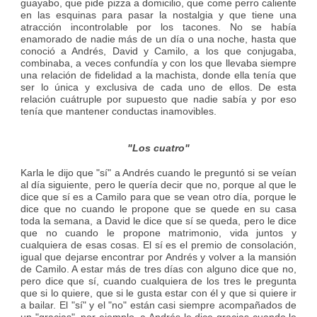
guayabo, que pide pizza a domicilio, que come perro caliente
en las esquinas para pasar la nostalgia y que tiene una
atracción incontrolable por los tacones. No se había
enamorado de nadie más de un día o una noche, hasta que
conoció a Andrés, David y Camilo, a los que conjugaba,
combinaba, a veces confundía y con los que llevaba siempre
una relación de fidelidad a la machista, donde ella tenía que
ser lo única y exclusiva de cada uno de ellos. De esta
relación cuátruple por supuesto que nadie sabía y por eso
tenía que mantener conductas inamovibles.
"Los cuatro"
Karla le dijo que "sí" a Andrés cuando le preguntó si se veían
al día siguiente, pero le quería decir que no, porque al que le
dice que sí es a Camilo para que se vean otro día, porque le
dice que no cuando le propone que se quede en su casa
toda la semana, a David le dice que sí se queda, pero le dice
que no cuando le propone matrimonio, vida juntos y
cualquiera de esas cosas. El sí es el premio de consolación,
igual que dejarse encontrar por Andrés y volver a la mansión
de Camilo. A estar más de tres días con alguno dice que no,
pero dice que sí, cuando cualquiera de los tres le pregunta
que si lo quiere, que si le gusta estar con él y que si quiere ir
a bailar. El "sí" y el "no" están casi siempre acompañados de