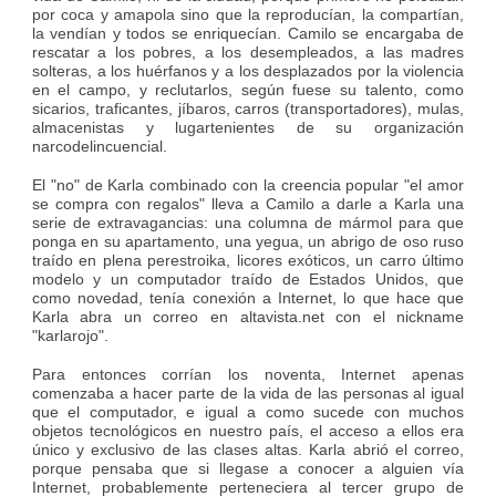
por coca y amapola sino que la reproducían, la compartían,
la vendían y todos se enriquecían. Camilo se encargaba de
rescatar a los pobres, a los desempleados, a las madres
solteras, a los huérfanos y a los desplazados por la violencia
en el campo, y reclutarlos, según fuese su talento, como
sicarios, traficantes, jíbaros, carros (transportadores), mulas,
almacenistas y lugartenientes de su organización
narcodelincuencial.
El "no" de Karla combinado con la creencia popular "el amor
se compra con regalos" lleva a Camilo a darle a Karla una
serie de extravagancias: una columna de mármol para que
ponga en su apartamento, una yegua, un abrigo de oso ruso
traído en plena perestroika, licores exóticos, un carro último
modelo y un computador traído de Estados Unidos, que
como novedad, tenía conexión a Internet, lo que hace que
Karla abra un correo en altavista.net con el nickname
"karlarojo".
Para entonces corrían los noventa, Internet apenas
comenzaba a hacer parte de la vida de las personas al igual
que el computador, e igual a como sucede con muchos
objetos tecnológicos en nuestro país, el acceso a ellos era
único y exclusivo de las clases altas. Karla abrió el correo,
porque pensaba que si llegase a conocer a alguien vía
Internet, probablemente perteneciera al tercer grupo de