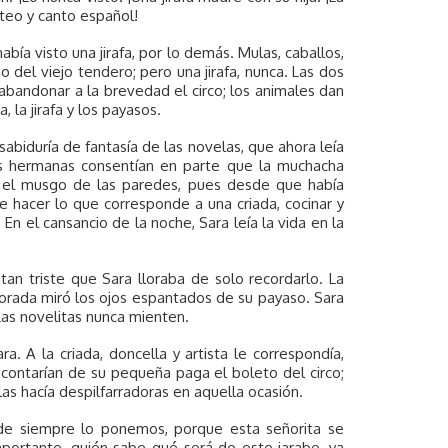
ateo y canto español!
abía visto una jirafa, por lo demás. Mulas, caballos,
o del viejo tendero; pero una jirafa, nunca. Las dos
abandonar a la brevedad el circo; los animales dan
 la jirafa y los payasos.
sabiduría de fantasía de las novelas, que ahora leía
Las hermanas consentían en parte que la muchacha
ar el musgo de las paredes, pues desde que había
e hacer lo que corresponde a una criada, cocinar y
En el cansancio de la noche, Sara leía la vida en la
tan triste que Sara lloraba de solo recordarlo. La
amorada miró los ojos espantados de su payaso. Sara
Las novelitas nunca mienten.
a. A la criada, doncella y artista le correspondía,
scontarían de su pequeña paga el boleto del circo;
as hacía despilfarradoras en aquella ocasión.
de siempre lo ponemos, porque esta señorita se
portante, quién sabe qué será de este jarabe, ya