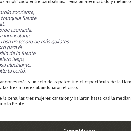
os amplificado entre bambalinas. Tenía un aire mórbido y melancól
jardín sonriente,
 tranquila fuente
al.
borde asomada,
a inmaculada,
 rosa un tesoro de más quilates
oro para él.
rilla de la fuente
llero llegó,
osa alucinante,
llo la cortó.
anciones más y un solo de zapateo fue el espectáculo de la Flam
, las tres mujeres abandonaron el circo.
 la cena, las tres mujeres cantaron y bailaron hasta casi la media
r a la Petite.