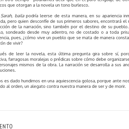
cos que otorgan a la novela un tono burlesco.
 Sarah, baila
podría leerse de esta manera, en su apariencia inm
ada, pero quien desconfíe de sus primeros sabores, encontrará el 
cción de la narración, sino también por el destino de su pueblo
lo, sondeado desde muy adentro, no de costado o a toda prisa
encia, pues, ¿cómo vive un pueblo que se mata de manera constan
zón de vivir?
ués de leer la novela, esta última pregunta gira sobre sí, po
tiva, farragosas moralejas o prédicas sobre cómo debe organizar
ersonajes mismos de la obra. La narración se desarrolla a sus an
uciones.
s es dado hundirnos en una aquiescencia golosa, porque ante nosot
do al orden, un alegato contra nuestra manera de ser y de morir.
ENTO