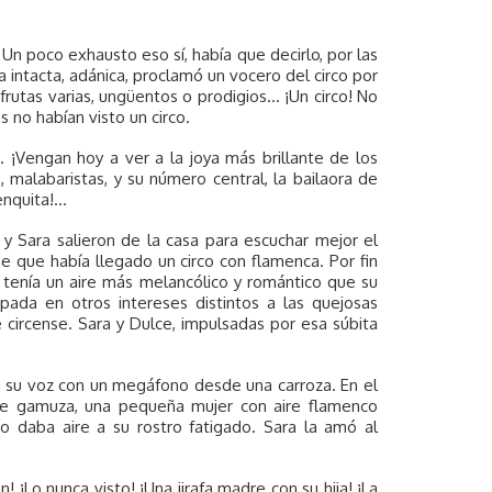
n poco exhausto eso sí, había que decirlo, por las
a intacta, adánica, proclamó un vocero del circo por
frutas varias, ungüentos o prodigios… ¡Un circo! No
 no habían visto un circo.
. ¡Vengan hoy a ver a la joya más brillante de los
, malabaristas, y su número central, la bailaora de
nquita!...
 y Sara salieron de la casa para escuchar mejor el
 que había llegado un circo con flamenca. Por fin
tenía un aire más melancólico y romántico que su
ada en otros intereses distintos a las quejosas
e circense. Sara y Dulce, impulsadas por esa súbita
ba su voz con un megáfono desde una carroza. En el
 de gamuza, una pequeña mujer con aire flamenco
 daba aire a su rostro fatigado. Sara la amó al
! ¡Lo nunca visto! ¡Una jirafa madre con su hija! ¡La