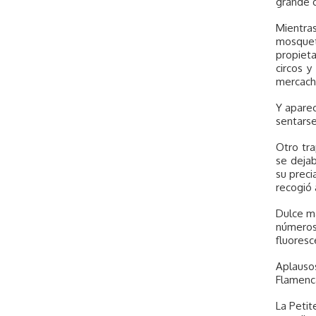
grande q
Mientras
mosquet
propieta
circos 
mercachi
Y aparec
sentarse
Otro tra
se dejab
su preci
recogió 
Dulce m
números
fluoresc
Aplauso
Flamenca
La Petit