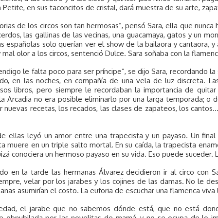
Petite, en sus taconcitos de cristal, dará muestra de su arte, zap
torias de los circos son tan hermosas”, pensó Sara, ella que nunca h
cerdos, las gallinas de las vecinas, una guacamaya, gatos y un mon
 españolas solo querían ver el show de la bailaora y cantaora, y 
 mal olor a los circos, sentenció Dulce. Sara soñaba con la flamenca,
ndigo le falta poco para ser príncipe”, se dijo Sara, recordando la 
ado, en las noches, en compañía de una vela de luz discreta. 
esos libros, pero siempre le recordaban la importancia de quit
a Arcadia no era posible eliminarlo por una larga temporada; o d
 nuevas recetas, los recados, las clases de zapateos, los cantos… 
e ellas leyó un amor entre una trapecista y un payaso. Un final 
ta muere en un triple salto mortal. En su caída, la trapecista en
uizá conociera un hermoso payaso en su vida. Eso puede suceder. 
o en la tarde las hermanas Álvarez decidieron ir al circo con Sar
mpre, velar por los jarabes y los cojines de las damas. No le de
anas asumirían el costo. La euforia de escuchar una flamenca viva l
iedad, el jarabe que no sabemos dónde está, que no está don
e obnubilada por las novelitas de mamá, y no se ocupa de lo im