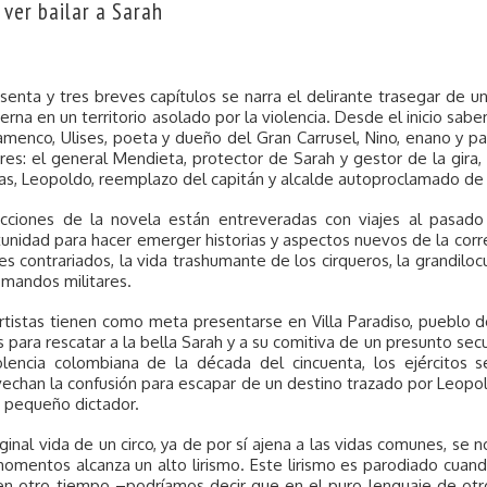
 ver bailar a Sarah
senta y tres breves capítulos se narra el delirante trasegar de u
terna en un territorio asolado por la violencia. Desde el inicio sab
amenco, Ulises, poeta y dueño del Gran Carrusel, Nino, enano y pa
ares: el general Mendieta, protector de Sarah y gestor de la gira,
tas, Leopoldo, reemplazo del capitán y alcalde autoproclamado de 
acciones de la novela están entreveradas con viajes al pasad
unidad para hacer emerger historias y aspectos nuevos de la correr
s contrariados, la vida trashumante de los cirqueros, la grandiloc
 mandos militares.
rtistas tienen como meta presentarse en Villa Paradiso, pueblo d
s para rescatar a la bella Sarah y a su comitiva de un presunto se
olencia colombiana de la década del cincuenta, los ejércitos
echan la confusión para escapar de un destino trazado por Leopol
 pequeño dictador.
iginal vida de un circo, ya de por sí ajena a las vidas comunes, se 
omentos alcanza un alto lirismo. Este lirismo es parodiado cuand
 en otro tiempo –podríamos decir que en el puro lenguaje de ot