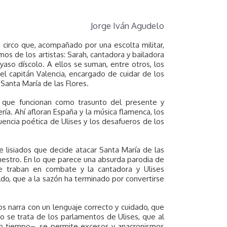
Jorge Iván Agudelo
n circo que, acompañado por una escolta militar,
emos de los artistas: Sarah, cantadora y bailadora
yaso díscolo. A ellos se suman, entre otros, los
 el capitán Valencia, encargado de cuidar de los
Santa María de las Flores.
o que funcionan como trasunto del presente y
ía. Ahí afloran España y la música flamenca, los
uencia poética de Ulises y los desafueros de los
e lisiados que decide atacar Santa María de las
cuestro. En lo que parece una absurda parodia de
 se traban en combate y la cantadora y Ulises
do, que a la sazón ha terminado por convertirse
nos narra con un lenguaje correcto y cuidado, que
o se trata de los parlamentos de Ulises, que al
ro tiempo–, se permite excesos y anacronismos