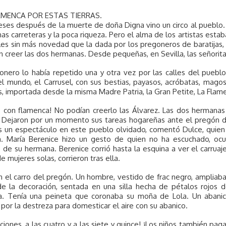
AMENCA POR ESTAS TIERRAS.
ses después de la muerte de doña Digna vino un circo al pueblo. U
as carreteras y la poca riqueza. Pero el alma de los artistas estab
les sin más novedad que la dada por los pregoneros de baratijas, 
n creer las dos hermanas. Desde pequeñas, en Sevilla, las señoritas
nero lo había repetido una y otra vez por las calles del pueblo
el mundo, el Carrusel, con sus bestias, payasos, acróbatas, magos
s, importada desde la misma Madre Patria, la Gran Petite, La Flame
o con flamenca! No podían creerlo las Álvarez. Las dos hermanas
. Dejaron por un momento sus tareas hogareñas ante el pregón de
 un espectáculo en este pueblo olvidado, comentó Dulce, quien 
. María Berenice hizo un gesto de quien no ha escuchado, ocup
 de su hermana. Berenice corrió hasta la esquina a ver el carruaj
de mujeres solas, corrieron tras ella.
n el carro del pregón. Un hombre, vestido de frac negro, amplia
de la decoración, sentada en una silla hecha de pétalos rojos
a. Tenía una peineta que coronaba su moña de Lola. Un abanico
 por la destreza para domesticar el aire con su abanico.
ciones, a las cuatro y a las siete y quince! ¡Los niños también pagan