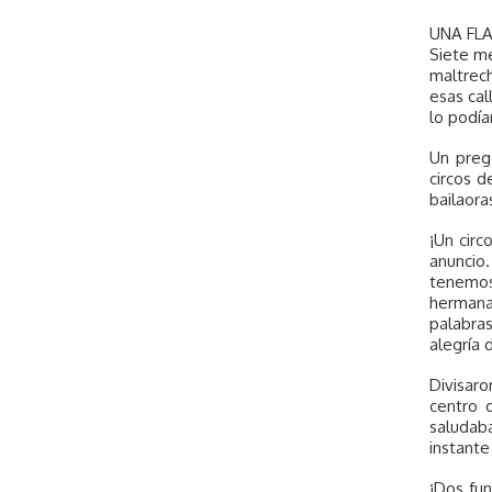
UNA FL
Siete me
maltrech
esas cal
lo podía
Un prego
circos d
bailaora
¡Un circ
anuncio
tenemos
hermana
palabras
alegría 
Divisaro
centro 
saludab
instante
¡Dos fun