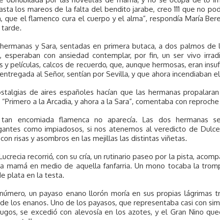
asta los mareos de la falta del bendito jarabe, creo 111 que no podr
a, que el flamenco cura el cuerpo y el alma”, respondía María Ber
 tarde.
hermanas y Sara, sentadas en primera butaca, a dos palmos de la
o, esperaban con ansiedad contemplar, por fin, un ser vivo irr
 y películas, calcos de recuerdo, que, aunque hermosas, eran insuf
entregada al Señor, sentían por Sevilla, y que ahora incendiaban e
stalgias de aires españoles hacían que las hermanas propalaran 
. “Primero a la Arcadia, y ahora a la Sara”, comentaba con reproche
 tan encomiada flamenca no aparecía. Las dos hermanas s
antes como impiadosos, si nos atenemos al veredicto de Dulce. S
con risas y asombros en las mejillas las distintas viñetas.
a Lucrecia recorrió, con su cría, un rutinario paseo por la pista, ac
a mamá en medio de aquella fanfarria. Un mono tocaba la trom
e plata en la testa.
número, un payaso enano llorón moría en sus propias lágrimas tra
 de los enanos. Uno de los payasos, que representaba casi con sim
dugos, se excedió con alevosía en los azotes, y el Gran Nino qu