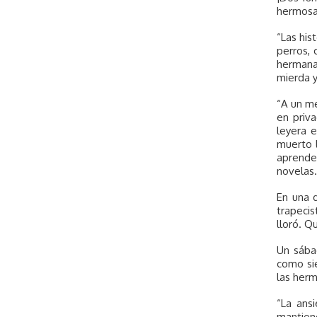
hermosa 
“Las his
perros, 
hermanas
mierda y
“A un me
en priv
leyera 
muerto l
aprender
novelas.
En una d
trapecis
lloró. Q
Un sábad
como sie
las herm
“La ans
mantien