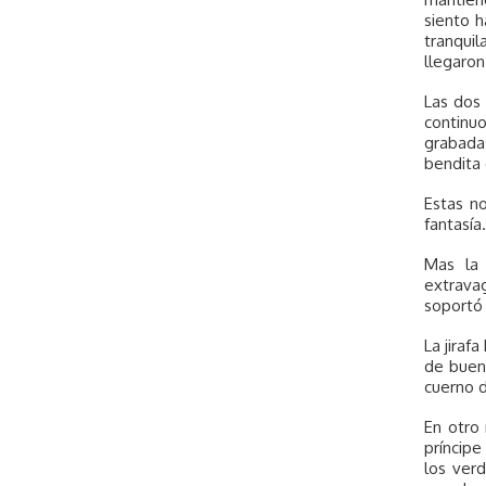
siento h
tranquil
llegaron
Las dos 
continu
grabadas
bendita 
Estas no
fantasía
Mas la
extravag
soportó 
La jiraf
de buen
cuerno d
En otro 
príncipe
los ver