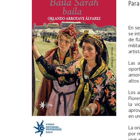
Para
En se
se in
de fl
milit
artis
Las 
oport
amore
altos
Los a
Flore
la vi
aprov
en un
La or
por m
vivir