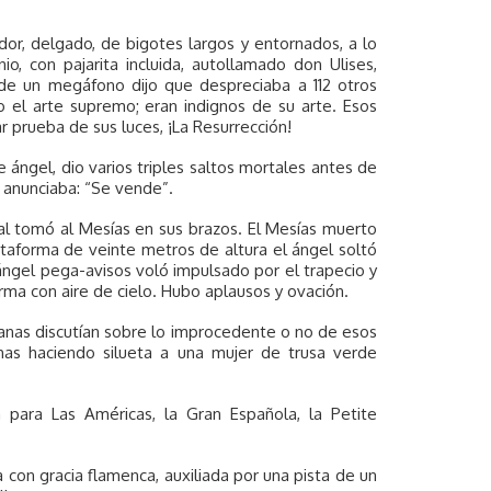
dor, delgado, de bigotes largos y entornados, a lo
 con pajarita incluida, autollamado don Ulises,
esde un megáfono dijo que despreciaba a 112 otros
o el arte supremo; eran indignos de su arte. Esos
ar prueba de sus luces, ¡La Resurrección!
e ángel, dio varios triples saltos mortales antes de
e anunciaba: “Se vende”.
tal tomó al Mesías en sus brazos. El Mesías muerto
ataforma de veinte metros de altura el ángel soltó
l ángel pega-avisos voló impulsado por el trapecio y
orma con aire de cielo. Hubo aplausos y ovación.
anas discutían sobre lo improcedente o no de esos
has haciendo silueta a una mujer de trusa verde
para Las Américas, la Gran Española, la Petite
 con gracia flamenca, auxiliada por una pista de un