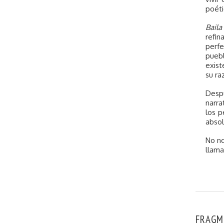
poéti
Baila
refin
perfe
pueb
exist
su ra
Desp
narra
los p
absol
No no
llama
FRAGM