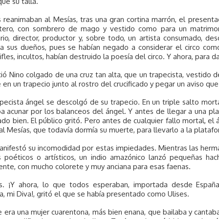
ue su talla.
 reanimaban al Mesías, tras una gran cortina marrón, el presenta
ero, con sombrero de mago y vestido como para un matrimonio,
rio, director, productor y, sobre todo, un artista consumado, d
y a sus dueños, pues se habían negado a considerar el circo com
fles, incultos, habían destruido la poesía del circo. Y ahora, para d
ió Nino colgado de una cruz tan alta, que un trapecista, vestido d
 en un trapecio junto al rostro del crucificado y pegar un aviso qu
pecista ángel se descolgó de su trapecio. En un triple salto mor
a acunar por los balanceos del ángel. Y antes de llegar a una pl
ado bien. El público gritó. Pero antes de cualquier fallo mortal, e
al Mesías, que todavía dormía su muerte, para llevarlo a la plataf
anifestó su incomodidad por estas impiedades. Mientras las herm
 poéticos o artísticos, un indio amazónico lanzó pequeñas hac
ente, con mucho colorete y muy anciana para esas faenas.
s. ¡Y ahora, lo que todos esperaban, importada desde España 
, mi Diva!, gritó el que se había presentado como Ulises.
e era una mujer cuarentona, más bien enana, que bailaba y cantaba