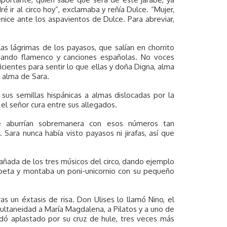
é ir al circo hoy”, exclamaba y reñía Dulce. “Mujer,
enice ante los aspavientos de Dulce. Para abreviar,
s lágrimas de los payasos, que salían en chorrito
adiando flamenco y canciones españolas. No voces
icientes para sentir lo que ellas y doña Digna, alma
l alma de Sara.
sus semillas hispánicas a almas dislocadas por la
 el señor cura entre sus allegados.
e aburrían sobremanera con esos números tan
ara nunca había visto payasos ni jirafas, así que
ompañada de los tres músicos del circo, dando ejemplo
peta y montaba un poni-unicornio con su pequeño
s un éxtasis de risa. Don Ulises lo llamó Nino, el
ultaneidad a María Magdalena, a Pilatos y a uno de
edó aplastado por su cruz de hule, tres veces más