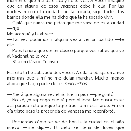
momento que me pare acá y no lo vea. A veces imagino
que en alguno de esos vagones debe ir ella. Por las
noches recorro la ciudad con la mirada, sigo todos los
barrios donde ella me ha dicho que le ha tocado vivir.
—Ojalá que nunca me pidan que me vaya de esta ciudad
—dijo.
Me acerqué y la abracé.
—Tal vez podamos ir alguna vez a ver un partido —le
dije.
—Pues tendrá que ser un clásico porque vos sabés que yo
al Nacional no le voy.
—Sí, a un clásico. Yo invito.
Esa cita la he aplazado dos veces. A ella la obligaron a irse
mientras que a mí no me dejan marchar. Mucho menos
ahora que hago parte de los
muchachos
.
—¿Será que alguna vez el río fue limpio? —preguntó.
—No sé, yo supongo que sí, pero ni idea. Me gusta estar
acá parado solo porque logro traer a mí esa tarde. Era un
día triste pero la presencia de Vanessa me reconfortó.
—Recuerdas cómo se ve de bonita la ciudad en el año
nuevo —me dijo—. El cielo se llena de luces que