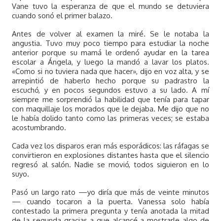
Vane tuvo la esperanza de que el mundo se detuviera
cuando sonó el primer balazo.
Antes de volver al examen la miré. Se le notaba la
angustia. Tuvo muy poco tiempo para estudiar la noche
anterior porque su mamá le ordenó ayudar en la tarea
escolar a Ángela, y luego la mandó a lavar los platos.
«Como si no tuviera nada que hacer», dijo en voz alta, y se
arrepintió de haberlo hecho porque su padrastro la
escuchó, y en pocos segundos estuvo a su lado. A mí
siempre me sorprendió la habilidad que tenía para tapar
con maquillaje los morados que le dejaba. Me dijo que no
le había dolido tanto como las primeras veces; se estaba
acostumbrando.
Cada vez los disparos eran más esporádicos: las ráfagas se
convirtieron en explosiones distantes hasta que el silencio
regresó al salón. Nadie se movió, todos siguieron en lo
suyo.
Pasó un largo rato —yo diría que más de veinte minutos
— cuando tocaron a la puerta. Vanessa solo había
contestado la primera pregunta y tenía anotada la mitad
de la segunda gracias a que alcancé a mostrarle algo de