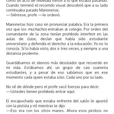
como un acto de rebeldía frente a lo que estaba pasando.
Cuando terminó el recorrido visual descubrió que a su lado
continuaba parado Marionetas.
—Siéntese, profe —le ordenó.
Marionetas hizo caso sin pronunciar palabra. Era la primera
vez que los
muchachos
entraban al colegio. Por orden del
comandante de la zona tenían prohibido interferir en las
aulas de clase, decían que había sido estudiante
universitario y defendía el derecho a la educación. Yo no lo
conocía. Sí lo había visto, dos o tres veces, y siempre a una
distancia prudente.
Guardábamos el silencio más desolador que recuerde en
mi vida. Estábamos ahí, un grupo de casi cuarenta
estudiantes, y a pesar de eso sabíamos que en ese
momento cada quien estaba solo. Cada uno por su lado.
No sé de dónde pero el profe sacó fuerzas para decir:
—Ustedes tienen prohibido entrar aquí.
El encapuchado que estaba enfrente del salón le apuntó
con la pistola y rió mientras le dijo:
—Eso era con los otros manes. Ahora esos pirobos no