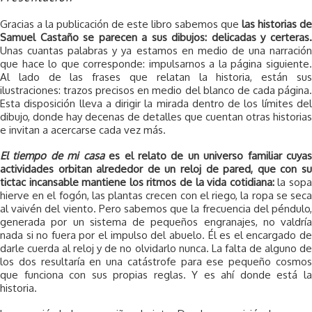
Gracias a la publicación de este libro sabemos que
las historias de
Samuel Castaño se parecen a sus dibujos: delicadas y certeras.
Unas cuantas palabras y ya estamos en medio de una narración
que hace lo que corresponde: impulsarnos a la página siguiente.
Al lado de las frases que relatan la historia, están sus
ilustraciones: trazos precisos en medio del blanco de cada página.
Esta disposición lleva a dirigir la mirada dentro de los límites del
dibujo, donde hay decenas de detalles que cuentan otras historias
e invitan a acercarse cada vez más.
El tiempo de mi casa
es el relato de un universo familiar cuya
actividades orbitan alrededor de un reloj de pared, que con su
tictac incansable mantiene los ritmos de la vida cotidiana:
la sop
hierve en el fogón, las plantas crecen con el riego, la ropa se seca
al vaivén del viento. Pero sabemos que la frecuencia del péndulo,
generada por un sistema de pequeños engranajes, no valdría
nada si no fuera por el impulso del abuelo. Él es el encargado de
darle cuerda al reloj y de no olvidarlo nunca. La falta de alguno de
los dos resultaría en una catástrofe para ese pequeño cosmos
que funciona con sus propias reglas. Y es ahí donde está la
historia.