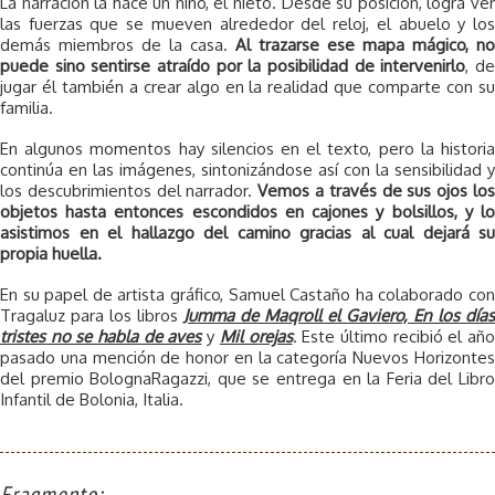
La narración la hace un niño, el nieto. Desde su posición, logra ver
las fuerzas que se mueven alrededor del reloj, el abuelo y los
demás miembros de la casa.
Al trazarse ese mapa mágico, no
puede sino sentirse atraído por la posibilidad de intervenirlo
, d
jugar él también a crear algo en la realidad que comparte con su
familia.
En algunos momentos hay silencios en el texto, pero la historia
continúa en las imágenes, sintonizándose así con la sensibilidad y
los descubrimientos del narrador.
Vemos a través de sus ojos lo
objetos hasta entonces escondidos en cajones y bolsillos, y lo
asistimos en el hallazgo del camino gracias al cual dejará su
propia huella.
En su papel de artista gráfico, Samuel Castaño ha colaborado con
Tragaluz para los libros
Jumma de Maqroll el Gaviero, En los días
tristes no se habla de aves
y
Mil orejas
. Este último recibió el añ
pasado una mención de honor en la categoría Nuevos Horizontes
del premio BolognaRagazzi, que se entrega en la Feria del Libro
Infantil de Bolonia, Italia.
Fragmento: