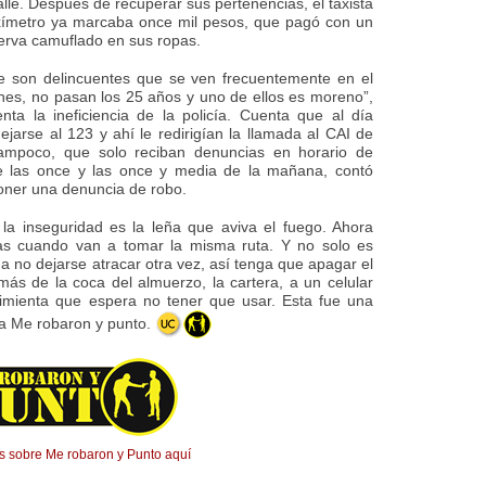
calle. Después de recuperar sus pertenencias, el taxista
axímetro ya marcaba once mil pesos, que pagó con un
serva camuflado en sus ropas.
e son delincuentes que se ven frecuentemente en el
enes, no pasan los 25 años y uno de ellos es moreno”,
ta la ineficiencia de la policía. Cuenta que al día
ejarse al 123 y ahí le redirigían la llamada al CAI de
ampoco, que solo reciban denuncias en horario de
re las once y las once y media de la mañana, contó
oner una denuncia de robo.
 la inseguridad es la leña que aviva el fuego. Ahora
tas cuando van a tomar la misma ruta. Y no solo es
 a no dejarse atracar otra vez, así tenga que apagar el
ás de la coca del almuerzo, la cartera, a un celular
pimienta que espera no tener que usar. Esta fue una
ra Me robaron y punto.
 sobre Me robaron y Punto aquí