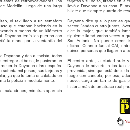
epuestos de retroexcavadoras. Iba
tarjetas y su bolso, tirados en la 
 de Medellín, luego de una larga
llevó a Dayanna a su casa. El t
billete que siempre guarda de re
itao, el taxi llegó a un semáforo
Dayanna dice que lo peor es qu
ucto que estaban haciendo en la
sector, “andan cuatro juntos, jóv
vanzando a menos de un kilómetro
dice la mujer, que también lamen
xi. Dayanna tenía las puertas con
siguiente llamó varias veces a qu
tió la mano por la ventanilla del
San Antonio. No puede creer, t
oficina. Cuando fue al CAI, ent
quince personas que llegaron a p
a Dayanna y dos al taxista, todos
o entregar el bolso, le pusieron un
El centro arde, la ciudad arde y
”, recuerda Dayanna días después.
Dayanna le advierte a los taxis
n setenta mil pesos, sus tarjetas y
prevenida, sino que está decidida
lular, ya que lo tenía encaletado en
fuego con candela; por eso, adem
on a la policía inmediatamente.
nuevo, carga un tarrito de gas 
historia más de un atraco real pa
 los malandrines, mientras aparecía
Más