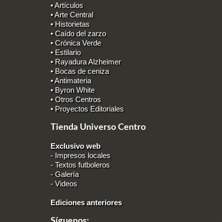
• Artículos
• Arte Central
• Historietas
• Caído del zarzo
• Crónica Verde
• Estilario
• Rayadura Alzheimer
• Bocas de ceniza
• Antimateria
• Byron White
• Otros Centros
• Proyectos Editoriales
Tienda Universo Centro
Exclusivo web
-
Impresos locales
-
Textos futboleros
-
Galería
-
Videos
Ediciones anteriores
Síguenos: