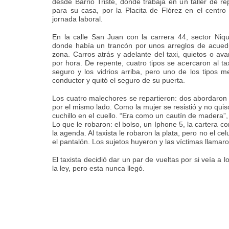
desde Barrio Triste, donde trabaja en un taller de r
para su casa, por la Placita de Flórez en el centro
jornada laboral.
En la calle San Juan con la carrera 44, sector Niqu
donde había un trancón por unos arreglos de acued
zona. Carros atrás y adelante del taxi, quietos o a
por hora. De repente, cuatro tipos se acercaron al ta
seguro y los vidrios arriba, pero uno de los tipos me
conductor y quitó el seguro de su puerta.
Los cuatro malechores se repartieron: dos abordaron 
por el mismo lado. Como la mujer se resistió y no quis
cuchillo en el cuello. “Era como un cautín de madera
Lo que le robaron: el bolso, un Iphone 5, la cartera co
la agenda. Al taxista le robaron la plata, pero no el ce
el pantalón. Los sujetos huyeron y las víctimas llamar
El taxista decidió dar un par de vueltas por si veía a
la ley, pero esta nunca llegó.