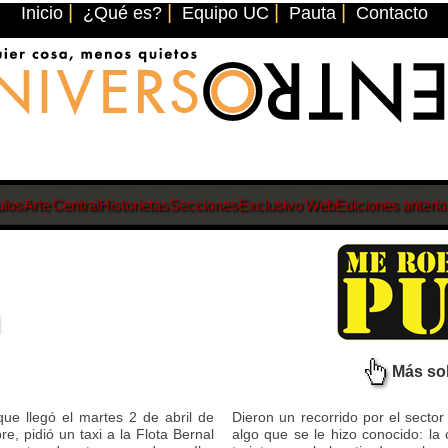
|
|
|
|
Inicio
¿Qué es?
Equipo UC
Pauta
Contacto
ulos
Arte Central
Historietas
Secciones
Exclusivo Web
Ediciones anterio
n
Más so
e llegó el martes 2 de abril de
Dieron un recorrido por el sector
e, pidió un taxi a la Flota Bernal
algo que se le hizo conocido: la 