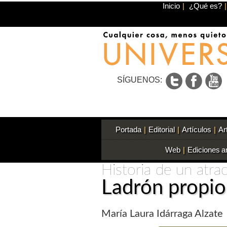
Inicio
|
¿Qué es?
|
SÍGUENOS:
Portada
|
Editorial
|
Artículos
|
Ar
Web
|
Ediciones a
Historia de un atra
Ladrón propio
María Laura Idárraga Alzate