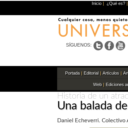
Inicio
|
¿Qué es?
|
SÍGUENOS:
Portada
|
Editorial
|
Artículos
|
Ar
Web
|
Ediciones a
Historia de un atra
Una balada de
Daniel Echeverri. Colectivo