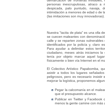
demarcación de fronteras invisibles,
personas inescrupulosas, atraco a
despicada, palo puntudo, navaja, des
intimidación a menores de edad o de la
(las imitaciones son muy innovadoras).
Nuestra "tacita de plata" es una olla 
se cuecen maleantes con denominación 
calle y se reparten zonas vulnerables
identificados por la policía y, claro 
Para ayudar a delimitar estos territo
ciudadano, meses atrás iniciamos l
tenía por objeto marcar aquel luga
físicamente o bien vía Internet en el 
El Colectivo Artístico Papabomba, qu
asistir a todos los lugares señalad
peligrosos, pero es necesario insistir
mejorar la logística, proponemos alguna
Pegar la calcomanía en el malean
que el presupuesto alcance.
Publicar en Twitter y Facebook 
menos la gente camine con más a