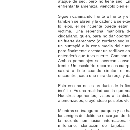
ataque de sed, pero no tiene sed. E
enfrentar la amenaza, viéndolo bien el 
Siguen caminando frente a frente y e
también se abren y la cadencia se exag
lo lejos, el delincuente puede estar
víctima. Una repentina maniobra 
ciudadano, quien, para no dar oportun
un fuerte derechazo (o zurdazo según e
un puntapié a la zona media del cue
para finalmente asestar un rodillazo en 
entenderá que tuvo suerte. Caminan c
Ambos personajes se acercan conven
frente. Un escalofrío recorre sus cuer
saldrá a flote cuando sientan el m
encuentro, cada uno mira de reojo y d
Esta escena no es producto de la fic
insólito. Es una realidad con la que n
Nuestros oponentes, vistos a la dis
atemorizados, creyéndose posibles víc
Mientras se inauguran parques y se ha
los amigos del delito se encargan de d
la reciente nominación internaciona
millonario, clonación de tarjetas,