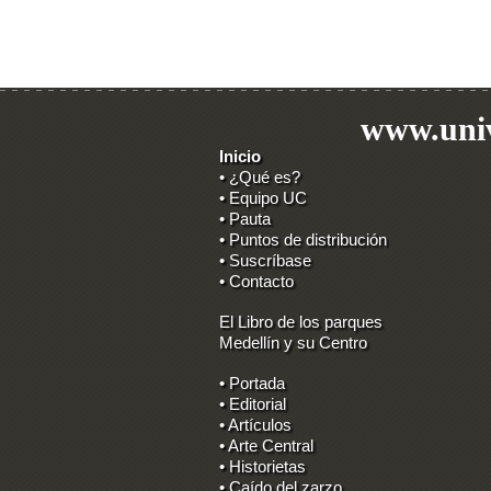
www.univ
Inicio
• ¿Qué es?
• Equipo UC
• Pauta
• Puntos de distribución
• Suscríbase
• Contacto
El Libro de los parques
Medellín y su Centro
• Portada
• Editorial
• Artículos
• Arte Central
• Historietas
• Caído del zarzo