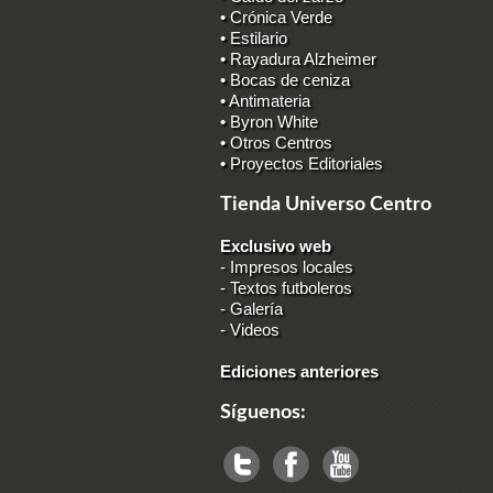
• Crónica Verde
• Estilario
• Rayadura Alzheimer
• Bocas de ceniza
• Antimateria
• Byron White
• Otros Centros
• Proyectos Editoriales
Tienda Universo Centro
Exclusivo web
-
Impresos locales
-
Textos futboleros
-
Galería
-
Videos
Ediciones anteriores
Síguenos: