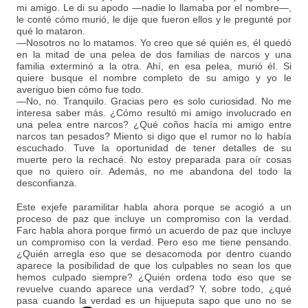
mi amigo. Le di su apodo —nadie lo llamaba por el nombre—,
le conté cómo murió, le dije que fueron ellos y le pregunté por
qué lo mataron.
—Nosotros no lo matamos. Yo creo que sé quién es, él quedó
en la mitad de una pelea de dos familias de narcos y una
familia exterminó a la otra. Ahí, en esa pelea, murió él. Si
quiere busque el nombre completo de su amigo y yo le
averiguo bien cómo fue todo.
—No, no. Tranquilo. Gracias pero es solo curiosidad. No me
interesa saber más. ¿Cómo resultó mi amigo involucrado en
una pelea entre narcos? ¿Qué coños hacía mi amigo entre
narcos tan pesados? Miento si digo que el rumor no lo había
escuchado. Tuve la oportunidad de tener detalles de su
muerte pero la rechacé. No estoy preparada para oír cosas
que no quiero oír. Además, no me abandona del todo la
desconfianza.
Este exjefe paramilitar habla ahora porque se acogió a un
proceso de paz que incluye un compromiso con la verdad.
Farc habla ahora porque firmó un acuerdo de paz que incluye
un compromiso con la verdad. Pero eso me tiene pensando.
¿Quién arregla eso que se desacomoda por dentro cuando
aparece la posibilidad de que los culpables no sean los que
hemos culpado siempre? ¿Quién ordena todo eso que se
revuelve cuando aparece una verdad? Y, sobre todo, ¿qué
pasa cuando la verdad es un hijueputa sapo que uno no se