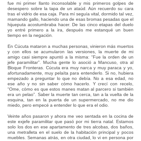
fue mi primer llanto inconsolable y mis primeros golpes de
desespero sobre la tapa de un ataúd. Aún recuerdo su cara
tras el vidrio de esa caja. Para mí seguía vital, dormido tal vez,
mamando gallo, haciendo una de esas bromas pesadas que el
hijueputa acostumbraba hacer. De las cinco etapas del duelo
yo entré primero a la ira, después me estanqué un buen
tiempo en la negación.
En Cúcuta mataron a muchas personas, vinieron más muertos
y con ellos se acumularon las versiones, la muerte de mi
amigo casi siempre apuntó a la misma: “Fue la orden de un
jefe paramilitar”. Mucha gente lo asoció a Mancuso, otra al
Bloque Fronteras. Cúcuta era muy narca y muy paraca y yo,
afortunadamente, muy pelaíta para entenderlo. Si no, hubiera
empezado a preguntar lo que no debía. No a esa edad, no
ese año y no sin saber cómo hacerlo. Y crecí con recelo,
“Ome, cómo es que estos manes matan al parcero si también
era un pelao”. Saber la muerte tan cerca, tan a la vuelta de la
esquina, tan en la puerta de un supermercado, no me dio
miedo, pero empecé a entender lo que era el odio.
Veinte años pasaron y ahora me veo sentada en la cocina de
este exjefe paramilitar que pasó por mi tierra natal. Estamos
solo los dos en ese apartamento de tres alcobas, dos baños,
una metralleta en el suelo de la habitación principal y pocos
muebles. Semanas atrás, en otra ciudad, lo vi en persona por