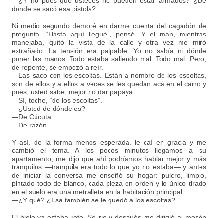
—¿Y no pues que ustedes no pueden estar armados? ¿De
dónde se sacó esa pistola?
Ni medio segundo demoré en darme cuenta del cagadón de
pregunta. “Hasta aquí llegué”, pensé. Y el man, mientras
manejaba, quitó la vista de la calle y otra vez me miró
extrañado. La tensión era palpable. Yo no sabía ni dónde
poner las manos. Todo estaba saliendo mal. Todo mal. Pero,
de repente, se empezó a reír.
—Las saco con los escoltas. Están a nombre de los escoltas,
son de ellos y a ellos a veces se les quedan acá en el carro y
pues, usted sabe, mejor no dar papaya.
—Sí, toche, “de los escoltas”.
—¿Usted de dónde es?
—De Cúcuta.
—De razón.
Y así, de la forma menos esperada, le caí en gracia y me
cambió el tema. A los pocos minutos llegamos a su
apartamento, me dijo que ahí podríamos hablar mejor y más
tranquilos —tranquila era todo lo que yo no estaba— y antes
de iniciar la conversa me enseñó su hogar: pulcro, limpio,
pintado todo de blanco, cada pieza en orden y lo único tirado
en el suelo era una metralleta en la habitación principal.
—¿Y qué? ¿Esa también se le quedó a los escoltas?
El hielo ya estaba roto. Se rio y después me dirigió al mesón