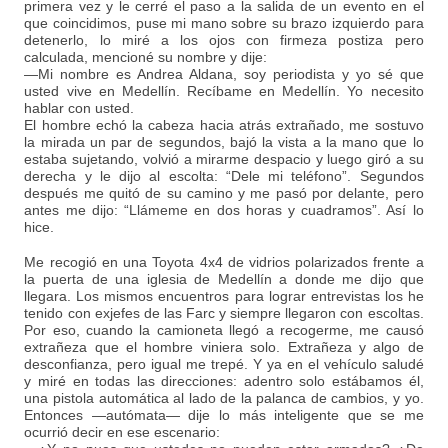
primera vez y le cerré el paso a la salida de un evento en el
que coincidimos, puse mi mano sobre su brazo izquierdo para
detenerlo, lo miré a los ojos con firmeza postiza pero
calculada, mencioné su nombre y dije:
—Mi nombre es Andrea Aldana, soy periodista y yo sé que
usted vive en Medellín. Recíbame en Medellín. Yo necesito
hablar con usted.
El hombre echó la cabeza hacia atrás extrañado, me sostuvo
la mirada un par de segundos, bajó la vista a la mano que lo
estaba sujetando, volvió a mirarme despacio y luego giró a su
derecha y le dijo al escolta: “Dele mi teléfono”. Segundos
después me quitó de su camino y me pasó por delante, pero
antes me dijo: “Llámeme en dos horas y cuadramos”. Así lo
hice.
Me recogió en una Toyota 4x4 de vidrios polarizados frente a
la puerta de una iglesia de Medellín a donde me dijo que
llegara. Los mismos encuentros para lograr entrevistas los he
tenido con exjefes de las Farc y siempre llegaron con escoltas.
Por eso, cuando la camioneta llegó a recogerme, me causó
extrañeza que el hombre viniera solo. Extrañeza y algo de
desconfianza, pero igual me trepé. Y ya en el vehículo saludé
y miré en todas las direcciones: adentro solo estábamos él,
una pistola automática al lado de la palanca de cambios, y yo.
Entonces —autómata— dije lo más inteligente que se me
ocurrió decir en ese escenario: