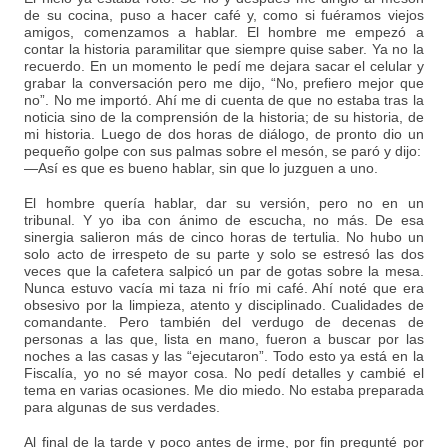
de su cocina, puso a hacer café y, como si fuéramos viejos
amigos, comenzamos a hablar. El hombre me empezó a
contar la historia paramilitar que siempre quise saber. Ya no la
recuerdo. En un momento le pedí me dejara sacar el celular y
grabar la conversación pero me dijo, “No, prefiero mejor que
no”. No me importó. Ahí me di cuenta de que no estaba tras la
noticia sino de la comprensión de la historia; de su historia, de
mi historia. Luego de dos horas de diálogo, de pronto dio un
pequeño golpe con sus palmas sobre el mesón, se paró y dijo:
—Así es que es bueno hablar, sin que lo juzguen a uno.
El hombre quería hablar, dar su versión, pero no en un
tribunal. Y yo iba con ánimo de escucha, no más. De esa
sinergia salieron más de cinco horas de tertulia. No hubo un
solo acto de irrespeto de su parte y solo se estresó las dos
veces que la cafetera salpicó un par de gotas sobre la mesa.
Nunca estuvo vacía mi taza ni frío mi café. Ahí noté que era
obsesivo por la limpieza, atento y disciplinado. Cualidades de
comandante. Pero también del verdugo de decenas de
personas a las que, lista en mano, fueron a buscar por las
noches a las casas y las “ejecutaron”. Todo esto ya está en la
Fiscalía, yo no sé mayor cosa. No pedí detalles y cambié el
tema en varias ocasiones. Me dio miedo. No estaba preparada
para algunas de sus verdades.
Al final de la tarde y poco antes de irme, por fin pregunté por