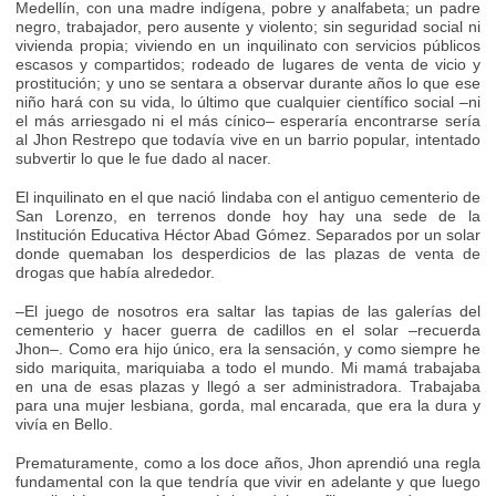
Medellín, con una madre indígena, pobre y analfabeta; un padre
negro, trabajador, pero ausente y violento; sin seguridad social ni
vivienda propia; viviendo en un inquilinato con servicios públicos
escasos y compartidos; rodeado de lugares de venta de vicio y
prostitución; y uno se sentara a observar durante años lo que ese
niño hará con su vida, lo último que cualquier científico social –ni
el más arriesgado ni el más cínico– esperaría encontrarse sería
al Jhon Restrepo que todavía vive en un barrio popular, intentado
subvertir lo que le fue dado al nacer.
El inquilinato en el que nació lindaba con el antiguo cementerio de
San Lorenzo, en terrenos donde hoy hay una sede de la
Institución Educativa Héctor Abad Gómez. Separados por un solar
donde quemaban los desperdicios de las plazas de venta de
drogas que había alrededor.
–El juego de nosotros era saltar las tapias de las galerías del
cementerio y hacer guerra de cadillos en el solar –recuerda
Jhon–. Como era hijo único, era la sensación, y como siempre he
sido mariquita, mariquiaba a todo el mundo. Mi mamá trabajaba
en una de esas plazas y llegó a ser administradora. Trabajaba
para una mujer lesbiana, gorda, mal encarada, que era la dura y
vivía en Bello.
Prematuramente, como a los doce años, Jhon aprendió una regla
fundamental con la que tendría que vivir en adelante y que luego