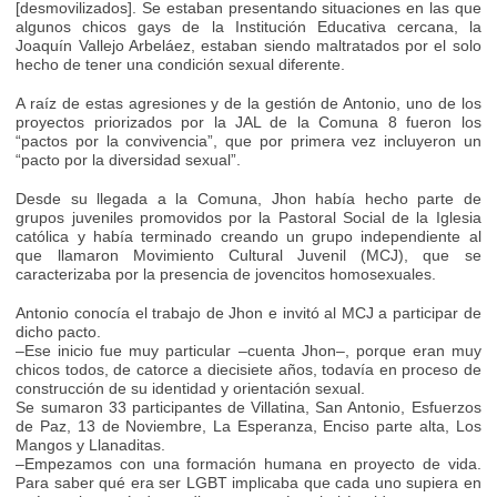
[desmovilizados]. Se estaban presentando situaciones en las que
algunos chicos gays de la Institución Educativa cercana, la
Joaquín Vallejo Arbeláez, estaban siendo maltratados por el solo
hecho de tener una condición sexual diferente.
A raíz de estas agresiones y de la gestión de Antonio, uno de los
proyectos priorizados por la JAL de la Comuna 8 fueron los
“pactos por la convivencia”, que por primera vez incluyeron un
“pacto por la diversidad sexual”.
Desde su llegada a la Comuna, Jhon había hecho parte de
grupos juveniles promovidos por la Pastoral Social de la Iglesia
católica y había terminado creando un grupo independiente al
que llamaron Movimiento Cultural Juvenil (MCJ), que se
caracterizaba por la presencia de jovencitos homosexuales.
Antonio conocía el trabajo de Jhon e invitó al MCJ a participar de
dicho pacto.
–Ese inicio fue muy particular –cuenta Jhon–, porque eran muy
chicos todos, de catorce a diecisiete años, todavía en proceso de
construcción de su identidad y orientación sexual.
Se sumaron 33 participantes de Villatina, San Antonio, Esfuerzos
de Paz, 13 de Noviembre, La Esperanza, Enciso parte alta, Los
Mangos y Llanaditas.
–Empezamos con una formación humana en proyecto de vida.
Para saber qué era ser LGBT implicaba que cada uno supiera en