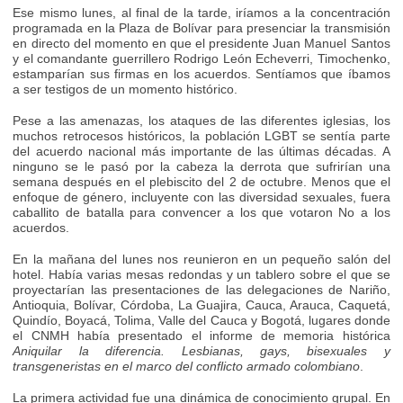
Ese mismo lunes, al final de la tarde, iríamos a la concentración
programada en la Plaza de Bolívar para presenciar la transmisión
en directo del momento en que el presidente Juan Manuel Santos
y el comandante guerrillero Rodrigo León Echeverri, Timochenko,
estamparían sus firmas en los acuerdos. Sentíamos que íbamos
a ser testigos de un momento histórico.
Pese a las amenazas, los ataques de las diferentes iglesias, los
muchos retrocesos históricos, la población LGBT se sentía parte
del acuerdo nacional más importante de las últimas décadas. A
ninguno se le pasó por la cabeza la derrota que sufrirían una
semana después en el plebiscito del 2 de octubre. Menos que el
enfoque de género, incluyente con las diversidad sexuales, fuera
caballito de batalla para convencer a los que votaron No a los
acuerdos.
En la mañana del lunes nos reunieron en un pequeño salón del
hotel. Había varias mesas redondas y un tablero sobre el que se
proyectarían las presentaciones de las delegaciones de Nariño,
Antioquia, Bolívar, Córdoba, La Guajira, Cauca, Arauca, Caquetá,
Quindío, Boyacá, Tolima, Valle del Cauca y Bogotá, lugares donde
el CNMH había presentado el informe de memoria histórica
Aniquilar la diferencia. Lesbianas, gays, bisexuales y
transgeneristas en el marco del conflicto armado colombiano
.
La primera actividad fue una dinámica de conocimiento grupal. En