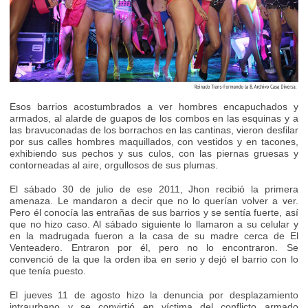
Esos barrios acostumbrados a ver hombres encapuchados y
armados, al alarde de guapos de los combos en las esquinas y a
las bravuconadas de los borrachos en las cantinas, vieron desfilar
por sus calles hombres maquillados, con vestidos y en tacones,
exhibiendo sus pechos y sus culos, con las piernas gruesas y
contorneadas al aire, orgullosos de sus plumas.
El sábado 30 de julio de ese 2011, Jhon recibió la primera
amenaza. Le mandaron a decir que no lo querían volver a ver.
Pero él conocía las entrañas de sus barrios y se sentía fuerte, así
que no hizo caso. Al sábado siguiente lo llamaron a su celular y
en la madrugada fueron a la casa de su madre cerca de El
Venteadero. Entraron por él, pero no lo encontraron. Se
convenció de la que la orden iba en serio y dejó el barrio con lo
que tenía puesto.
El jueves 11 de agosto hizo la denuncia por desplazamiento
intraurbano y se convirtió en víctima del conflicto armado