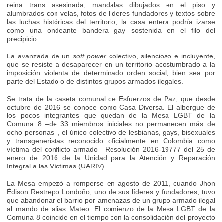
reina trans asesinada, mandalas dibujados en el piso y
alumbrados con velas, fotos de líderes fundadores y textos sobre
las luchas históricas del territorio, la casa entera podría izarse
como una ondeante bandera gay sostenida en el filo del
precipicio.
La avanzada de un
soft power
colectivo, silencioso e incluyente,
que se resiste a desaparecer en un territorio acostumbrado a la
imposición violenta de determinado orden social, bien sea por
parte del Estado o de distintos grupos armados ilegales.
Se trata de la caseta comunal de Esfuerzos de Paz, que desde
octubre de 2016 se conoce como Casa Diversa. El albergue de
los pocos integrantes que quedan de la Mesa LGBT de la
Comuna 8 –de 33 miembros iniciales no permanecen más de
ocho personas–, el único colectivo de lesbianas, gays, bisexuales
y transgeneristas reconocido oficialmente en Colombia como
víctima del conflicto armado –Resolución 2016-19777 del 25 de
enero de 2016 de la Unidad para la Atención y Reparación
Integral a las Víctimas (UARIV).
La Mesa empezó a romperse en agosto de 2011, cuando Jhon
Édison Restrepo Londoño, uno de sus líderes y fundadores, tuvo
que abandonar el barrio por amenazas de un grupo armado ilegal
al mando de alias Mateo. El comienzo de la Mesa LGBT de la
Comuna 8 coincide en el tiempo con la consolidación del proyecto