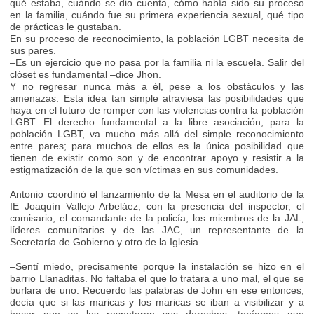
qué estaba, cuándo se dio cuenta, cómo había sido su proceso
en la familia, cuándo fue su primera experiencia sexual, qué tipo
de prácticas le gustaban.
En su proceso de reconocimiento, la población LGBT necesita de
sus pares.
–Es un ejercicio que no pasa por la familia ni la escuela. Salir del
clóset es fundamental –dice Jhon.
Y no regresar nunca más a él, pese a los obstáculos y las
amenazas. Esta idea tan simple atraviesa las posibilidades que
haya en el futuro de romper con las violencias contra la población
LGBT. El derecho fundamental a la libre asociación, para la
población LGBT, va mucho más allá del simple reconocimiento
entre pares; para muchos de ellos es la única posibilidad que
tienen de existir como son y de encontrar apoyo y resistir a la
estigmatización de la que son víctimas en sus comunidades.
Antonio coordinó el lanzamiento de la Mesa en el auditorio de la
IE Joaquín Vallejo Arbeláez, con la presencia del inspector, el
comisario, el comandante de la policía, los miembros de la JAL,
líderes comunitarios y de las JAC, un representante de la
Secretaría de Gobierno y otro de la Iglesia.
–Sentí miedo, precisamente porque la instalación se hizo en el
barrio Llanaditas. No faltaba el que lo tratara a uno mal, el que se
burlara de uno. Recuerdo las palabras de John en ese entonces,
decía que si las maricas y los maricas se iban a visibilizar y a
hacer que se les respetaran sus derechos, teníamos que