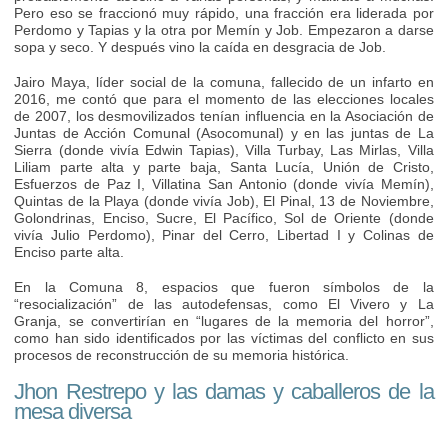
Pero eso se fraccionó muy rápido, una fracción era liderada por
Perdomo y Tapias y la otra por Memín y Job. Empezaron a darse
sopa y seco. Y después vino la caída en desgracia de Job.
Jairo Maya, líder social de la comuna, fallecido de un infarto en
2016, me contó que para el momento de las elecciones locales
de 2007, los desmovilizados tenían influencia en la Asociación de
Juntas de Acción Comunal (Asocomunal) y en las juntas de La
Sierra (donde vivía Edwin Tapias), Villa Turbay, Las Mirlas, Villa
Liliam parte alta y parte baja, Santa Lucía, Unión de Cristo,
Esfuerzos de Paz I, Villatina San Antonio (donde vivía Memín),
Quintas de la Playa (donde vivía Job), El Pinal, 13 de Noviembre,
Golondrinas, Enciso, Sucre, El Pacífico, Sol de Oriente (donde
vivía Julio Perdomo), Pinar del Cerro, Libertad I y Colinas de
Enciso parte alta.
En la Comuna 8, espacios que fueron símbolos de la
“resocialización” de las autodefensas, como El Vivero y La
Granja, se convertirían en “lugares de la memoria del horror”,
como han sido identificados por las víctimas del conflicto en sus
procesos de reconstrucción de su memoria histórica.
Jhon Restrepo y las damas y caballeros de la
mesa diversa