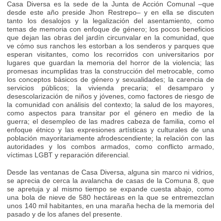
Casa Diversa es la sede de la Junta de Acción Comunal –que
desde este año preside Jhon Restrepo– y en ella se discuten
tanto los desalojos y la legalización del asentamiento, como
temas de memoria con enfoque de género; los pocos beneficios
que dejan las obras del jardín circunvalar en la comunidad, que
ve cómo sus ranchos les estorban a los senderos y parques que
esperan visitantes, como los recorridos con universitarios por
lugares que guardan la memoria del horror de la violencia; las
promesas incumplidas tras la construcción del metrocable, como
los conceptos básicos de género y sexualidades; la carencia de
servicios públicos; la vivienda precaria; el desamparo y
desescolarización de niños y jóvenes, como factores de riesgo de
la comunidad con análisis del contexto; la salud de los mayores,
como aspectos para transitar por el género en medio de la
guerra; el desempleo de las madres cabeza de familia, como el
enfoque étnico y las expresiones artísticas y culturales de una
población mayoritariamente afrodescendiente; la relación con las
autoridades y los combos armados, como conflicto armado,
víctimas LGBT y reparación diferencial.
Desde las ventanas de Casa Diversa, alguna sin marco ni vidrios,
se aprecia de cerca la avalancha de casas de la Comuna 8, que
se apretuja y al mismo tiempo se expande cuesta abajo, como
una bola de nieve de 580 hectáreas en la que se entremezclan
unos 140 mil habitantes, en una maraña hecha de la memoria del
pasado y de los afanes del presente.