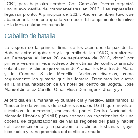
LGBT, pero bajo otro nombre. Con Conexión Diversa organizó
uno nuevo desfile de transgeneristas en 2013. Las represalias
llegarían pronto. A principios de 2014, Andrés también tuvo que
abandonar la comuna que lo vio nacer. El rompimiento definitivo
de la Mesa estaba consumado.
Caballito de batalla
La víspera de la primera firma de los acuerdos de paz de La
Habana entre el gobierno y la guerrilla de las FARC, a realizarse
en Cartagena el lunes 26 de septiembre de 2016, dormí por
primera vez en mi vida rodeado de víctimas del conflicto armado
colombiano. Víctimas que venían de Arauca, los Montes de María
y la Comuna 8 de Medellín. Víctimas diversas, como
seguramente les gustaría que las llamara. Dormimos los cuatro
en la misma habitación de un hotel del centro de Bogotá, José
Manuel Jiménez Carrillo, Ómar Mesa Domínguez, Jhon y yo.
Al otro día en la mañana –y durante día y medio–, asistiríamos al
“Encuentro de víctimas de sectores sociales LGBT que movilizan
iniciativas de memoria”, convocado por el Centro Nacional de
Memoria Histórica (CNMH) para conocer las experiencias de una
docena de organizaciones de varias regiones del país y hablar
del reconocimiento y reparación a víctimas lesbianas, gays,
bisexuales y transgeneristas del conflicto armado.