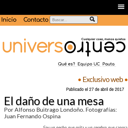
Inicio
Contacto
Qué es?
Equipo UC
Pauta
•
Exclusivo web
•
Publicado el 27 de abril de 2017
El daño de una mesa
Por Alfonso Buitrago Londoño. Fotografías:
Juan Fernando Ospina
Soy un pecho que grita y un cerebro que sangra