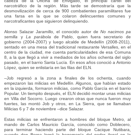
cabeza de la Oficina de Envigado, el principal cartel del
narcotráfico de la región. Más tarde se demostraría que la
desmovilización de cerca de 900 combatientes paramilitares fue
una farsa en la que se colaron delincuentes comunes y
narcotraficantes que siguieron delinquiendo.
Alonso Salazar Jaramillo, el conocido autor de
No nacimos pa
semilla
y
La parábola
de Pablo, quien fuera secretario de
gobierno (2004-2007) y luego alcalde de Medellín (2008-2011),
sentado en una mesa del tradicional restaurante Versalles, en el
centro de la ciudad, me cuenta particularidades de esa Comuna
8, a la que llegó a vivir a mediados de los años ochenta del siglo
pasado, en el barrio Santa Lucía. En esos años conoció a Antonio
López, quien se enlistaría en las filas del ELN.
–Job regresó a la zona a finales de los ochenta, cuando
empezaron las milicias en Medellín. Algunos, que habían estado
en la izquierda, formaron milicias, como Pablo García en el barrio
Popular. Un tiempito después, el ELN decidió montar unas milicias
en Villa del Socorro. Luego crearon otras que nunca fueron muy
fuertes, las montó Job y otros, en La Sierra, que se llamaban
Milicias 6 y 7 de noviembre –dice Salazar.
Estas milicias se enfrentaron a hombres del bloque Metro, al
mando de Carlos Mauricio García, conocido como Doblecero,
para terminar haciendo parte del bloque Cacique Nutibara,
cuando don Berna logró la hegemonía del poder ilegal en la