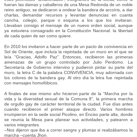
fueran las damas y caballeros de una Mesa Redonda de un noble
reino antiguo, se dedicaron a ondear la bandera de arcoíris, a dar
charlas, demandar recursos y levantar denuncias en cuanta
cancha, colegio, parque o esquina a los que los invitaran.
Llevaban consigo el mensaje de un nuevo orden social, aunque
ya estuviera consagrado en la Constitución Nacional: la libertad
de cada quien de ser como quiere.
En 2010 los invitaron a hacer parte de un pacto de convivencia en
Sol de Oriente, que incluía la repintada de un muro en el que se
leía “Gracias, Adolfo Paz”. Entonces, recibieron las primeras
amenazas de un grupo controlado por Julio Perdomo. La
Secretaría de Gobierno intervino y pudieron pintar su parte del
muro, la letra C de la palabra CONVIVENCIA, muy adornada con
los colores de la bandera gay. Al otro día la letra fue repintada
con mensajes homofóbicos.
A finales de ese mismo año hicieron parte de la “Marcha por la
vida y la diversidad sexual de la Comuna 8”, la primera marcha
de orgullo gay de carácter territorial de la ciudad. Fue días antes
cuando recibieron el primer ataque directo. Varios hombres
irrumpieron en la sede social Picolino, en Enciso parte alta, donde
se reunía la Mesa para planear sus actividades, y patearon a
varios integrantes.
–Nos dijeron que iba a correr sangre y plumas si realizábamos la
marcha –cuenta Jhon.