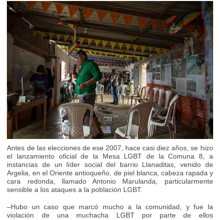
Antes de las elecciones de ese 2007, hace casi diez años, se hizo
el lanzamiento oficial de la Mesa LGBT de la Comuna 8, a
instancias de un líder social del barrio Llanaditas, venido de
Argelia, en el Oriente antioqueño, de piel blanca, cabeza rapada y
cara redonda, llamado Antonio Marulanda, particularmente
sensible a los ataques a la población LGBT.
–Hubo un caso que marcó mucho a la comunidad, y fue la
violación de una muchacha LGBT por parte de ellos