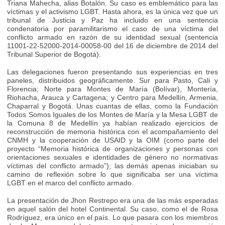
Triana Mahecha, alias Botalón. Su caso es emblemático para las
víctimas y el activismo LGBT. Hasta ahora, es la única vez que un
tribunal de Justicia y Paz ha incluido en una sentencia
condenatoria por paramilitarismo el caso de una víctima del
conflicto armado en razón de su identidad sexual (sentencia
11001-22-52000-2014-00058-00 del 16 de diciembre de 2014 del
Tribunal Superior de Bogotá).
Las delegaciones fueron presentando sus experiencias en tres
paneles, distribuidos geográficamente. Sur para Pasto, Cali y
Florencia; Norte para Montes de María (Bolívar), Montería,
Riohacha, Arauca y Cartagena; y Centro para Medellín, Armenia,
Chaparral y Bogotá. Unas cuantas de ellas, como la Fundación
Todos Somos Iguales de los Montes de María y la Mesa LGBT de
la Comuna 8 de Medellín ya habían realizado ejercicios de
reconstrucción de memoria histórica con el acompañamiento del
CNMH y la cooperación de USAID y la OIM (como parte del
proyecto “Memoria histórica de organizaciones y personas con
orientaciones sexuales e identidades de género no normativas
víctimas del conflicto armado”); las demás apenas iniciaban su
camino de reflexión sobre lo que significaba ser una víctima
LGBT en el marco del conflicto armado.
La presentación de Jhon Restrepo era una de las más esperadas
en aquel salón del hotel Continental. Su caso, como el de Rosa
Rodríguez, era único en el país. Lo que pasara con los miembros