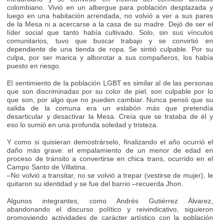
colombiano. Vivió en un albergue para población desplazada y
luego en una habitación arrendada, no volvió a ver a sus pares
de la Mesa ni a acercarse a la casa de su madre. Dejó de ser el
líder social que tanto había cultivado. Solo, sin sus vínculos
comunitarios, tuvo que buscar trabajo y se convirtió en
dependiente de una tienda de ropa. Se sintió culpable. Por su
culpa, por ser marica y alborotar a sus compañeros, los había
puesto en riesgo.
El sentimiento de la población LGBT es similar al de las personas
que son discriminadas por su color de piel, son culpable por lo
que son, por algo que no pueden cambiar. Nunca pensó que su
salida de la comuna era un eslabón más que pretendía
desarticular y desactivar la Mesa. Creía que se trataba de él y
eso lo sumió en una profunda soledad y tristeza.
Y como si quisieran demostrárselo, finalizando el año ocurrió el
daño más grave: el empalamiento de un menor de edad en
proceso de tránsito a convertirse en chica trans, ocurrido en el
Campo Santo de Villatina.
–No volvió a transitar, no se volvió a trepar (vestirse de mujer), le
quitaron su identidad y se fue del barrio –recuerda Jhon.
Algunos integrantes, como Andrés Gutiérrez Álvarez,
abandonando el discurso político y reivindicativo, siguieron
promoviendo actividades de carácter artístico con la población