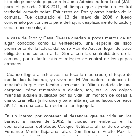
hizo elegir por voto popular a la Junta Administradora Local (JAL)
para el período 2008-2011, al tiempo que ejercía un control
territorial armado sobre Esfuerzos de Paz y otros barrios de la
comuna. Fue capturado el 13 de mayo de 2008 y luego
condenado por concierto para delinquir, desplazamiento forzado y
constreñimiento ilegal.
La casa de Jhon y Casa Diversa quedan a pocos metros de un
lugar conocido como El Venteadero, una especie de risco
prominente de la ladera del cerro Pan de Azúcar, lugar de paso
obligado que conecta a La Sierra con las centralidades de la
comuna; por lo tanto, sitio estratégico de control de los grupos
armados.
–Cuando llegué a Esfuerzos me tocó lo más crudo, el toque de
queda, las balaceras, yo vivía en El Venteadero, entonces te
imaginás lo que me tocaba escuchar: la última cortada de una
garganta, cómo remataban a alguien, tas, tas, o los golpes
mientras alguien suplicaba por su vida, un montón de cosas a
diario. Eran ellos [milicianos y paramilitares] camuflados, con esos
AK-47, era una cosa tan violenta, tan hijueputa.
En un intento por contener el desangre que se vivía en los
barrios, a finales de 2002, la ciudad se embarcó en la
desmovilización del bloque Cacique Nutibara, al mando de Diego
Fernando Murillo Bejarano, alias Don Berna o Adolfo Paz, la