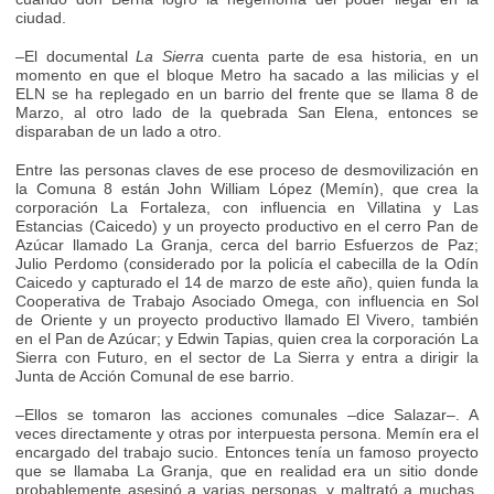
ciudad.
–El documental
La Sierra
cuenta parte de esa historia, en un
momento en que el bloque Metro ha sacado a las milicias y el
ELN se ha replegado en un barrio del frente que se llama 8 de
Marzo, al otro lado de la quebrada San Elena, entonces se
disparaban de un lado a otro.
Entre las personas claves de ese proceso de desmovilización en
la Comuna 8 están John William López (Memín), que crea la
corporación La Fortaleza, con influencia en Villatina y Las
Estancias (Caicedo) y un proyecto productivo en el cerro Pan de
Azúcar llamado La Granja, cerca del barrio Esfuerzos de Paz;
Julio Perdomo (considerado por la policía el cabecilla de la Odín
Caicedo y capturado el 14 de marzo de este año), quien funda la
Cooperativa de Trabajo Asociado Omega, con influencia en Sol
de Oriente y un proyecto productivo llamado El Vivero, también
en el Pan de Azúcar; y Edwin Tapias, quien crea la corporación La
Sierra con Futuro, en el sector de La Sierra y entra a dirigir la
Junta de Acción Comunal de ese barrio.
–Ellos se tomaron las acciones comunales –dice Salazar–. A
veces directamente y otras por interpuesta persona. Memín era el
encargado del trabajo sucio. Entonces tenía un famoso proyecto
que se llamaba La Granja, que en realidad era un sitio donde
probablemente asesinó a varias personas, y maltrató a muchas.