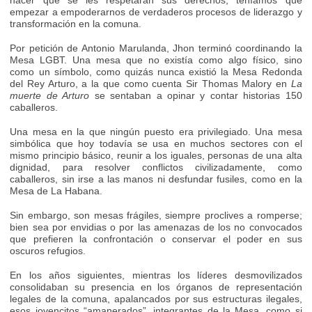
empezar a empoderarnos de verdaderos procesos de liderazgo y
transformación en la comuna.
Por petición de Antonio Marulanda, Jhon terminó coordinando la
Mesa LGBT. Una mesa que no existía como algo físico, sino
como un símbolo, como quizás nunca existió la Mesa Redonda
del Rey Arturo, a la que como cuenta Sir Thomas Malory en
La
muerte de Arturo
se sentaban a opinar y contar historias 150
caballeros.
Una mesa en la que ningún puesto era privilegiado. Una mesa
simbólica que hoy todavía se usa en muchos sectores con el
mismo principio básico, reunir a los iguales, personas de una alta
dignidad, para resolver conflictos civilizadamente, como
caballeros, sin irse a las manos ni desfundar fusiles, como en la
Mesa de La Habana.
Sin embargo, son mesas frágiles, siempre proclives a romperse;
bien sea por envidias o por las amenazas de los no convocados
que prefieren la confrontación o conservar el poder en sus
oscuros refugios.
En los años siguientes, mientras los líderes desmovilizados
consolidaban su presencia en los órganos de representación
legales de la comuna, apalancados por sus estructuras ilegales,
esos jovencitos “amanerados”, integrantes de la Mesa, como si