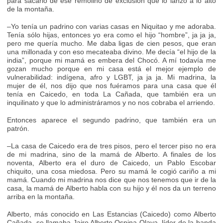
para sacarlo de ese remolino de exclusión que lo lanzó a lo alto
de la montaña.
–Yo tenía un padrino con varias casas en Niquitao y me adoraba.
Tenía sólo hijas, entonces yo era como el hijo “hombre”, ja ja ja,
pero me quería mucho. Me daba ligas de cien pesos, que eran
una millonada y con eso mecateaba divino. Me decía “el hijo de la
india”, porque mi mamá es embera del Chocó. A mí todavía me
gozan mucho porque en mi casa está el mejor ejemplo de
vulnerabilidad: indígena, afro y LGBT, ja ja ja. Mi madrina, la
mujer de él, nos dijo que nos fuéramos para una casa que él
tenía en Caicedo, en toda La Cañada, que también era un
inquilinato y que lo administráramos y no nos cobraba el arriendo.
Entonces aparece el segundo padrino, que también era un
patrón.
–La casa de Caicedo era de tres pisos, pero el tercer piso no era
de mi madrina, sino de la mamá de Alberto. A finales de los
noventa, Alberto era el duro de Caicedo, un Pablo Escobar
chiquito, una cosa miedosa. Pero su mamá le cogió cariño a mi
mamá. Cuando mi madrina nos dice que nos tenemos que ir de la
casa, la mamá de Alberto habla con su hijo y él nos da un terreno
arriba en la montaña.
Alberto, más conocido en Las Estancias (Caicedo) como Alberto
Cañada, se llamaba Jairo Alberto Ospina Olaya, líder de la banda