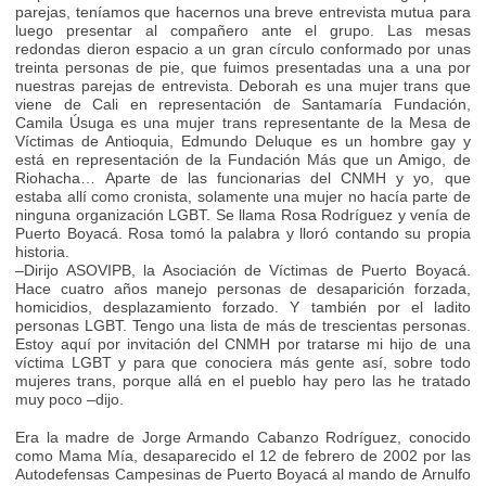
parejas, teníamos que hacernos una breve entrevista mutua para
luego presentar al compañero ante el grupo. Las mesas
redondas dieron espacio a un gran círculo conformado por unas
treinta personas de pie, que fuimos presentadas una a una por
nuestras parejas de entrevista. Deborah es una mujer trans que
viene de Cali en representación de Santamaría Fundación,
Camila Úsuga es una mujer trans representante de la Mesa de
Víctimas de Antioquia, Edmundo Deluque es un hombre gay y
está en representación de la Fundación Más que un Amigo, de
Riohacha… Aparte de las funcionarias del CNMH y yo, que
estaba allí como cronista, solamente una mujer no hacía parte de
ninguna organización LGBT. Se llama Rosa Rodríguez y venía de
Puerto Boyacá. Rosa tomó la palabra y lloró contando su propia
historia.
–Dirijo ASOVIPB, la Asociación de Víctimas de Puerto Boyacá.
Hace cuatro años manejo personas de desaparición forzada,
homicidios, desplazamiento forzado. Y también por el ladito
personas LGBT. Tengo una lista de más de trescientas personas.
Estoy aquí por invitación del CNMH por tratarse mi hijo de una
víctima LGBT y para que conociera más gente así, sobre todo
mujeres trans, porque allá en el pueblo hay pero las he tratado
muy poco –dijo.
Era la madre de Jorge Armando Cabanzo Rodríguez, conocido
como Mama Mía, desaparecido el 12 de febrero de 2002 por las
Autodefensas Campesinas de Puerto Boyacá al mando de Arnulfo