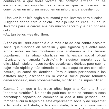
contribuiría a que fuera víctima del conflicto armado: no se
escondería, sin importar las amenazas que le hicieran. Se
convirtió en un niño sin miedo, en un niño grande a destiempo.
–Una vez la policía cogió a mi mamá y me llevaron para el solar.
–Díganos dónde está la caleta –me dijo uno de ellos–. Si no, lo
llevamos para la cárcel, allá hay mucho cacorro y le dan por ese
culo.
–Ay, tan bellos –les dijo Jhon.
A finales de 1999 ascendió a lo más alto de esa contra-escalera
social que funciona en Medellín y que significa que entre más
arriba estés en las montañas que sostienen a los barrios
populares, más abajo clasificas en la escala social oficial
(técnicamente llamada “estrato”). Ni siquiera importa que la
oficialidad instale en esos barrios escaleras eléctricas para subir o
bajar más rápido y más cómodo, el estrato aquí es una condición
natural, un carné de identidad. Para quienes pertenecen a los
estratos bajos, ascender en la escala social puede tomarles
generaciones o, más probablemente, significar una imposibilidad.
Cuenta Jhon que a los trece años llegó a la Comuna 8 por
“pobreza histórica”. Un par de padrinos, como se conoce a esos
personajes capaces de cambiarle la vida a una persona –de
romper el curso trágico de este experimento social y de suplantar
a la familia, al Estado, a la comunidad–, le echaron una mano