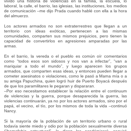
vivido una historia de violencias en la familia, la escuela, lo
laboral, la calle, el barrio, las iglesias, las instituciones, los medios
de comunicación –me dijo Prada cuando hablé con ella a la hora
del almuerzo.
Los actores armados no son extraterrestres que llegan a un
territorio con ideas exóticas, pertenecen a las mismas
comunidades, comparten sus mismos prejuicios, pero tienen la
capacidad de convertirlos en agresiones amparadas por las
armas.
En el barrio, la vereda o el pueblo es común oír comentarios
como “todos esos son sidosos y nos van a infectar”, “van a
mariquiar a todo el mundo”, y luego aparecen los grupos
armados, que comparten esas ideas, y entonces pueden llegar a
cometer asesinatos o violaciones, como le pasó a Mama mía o a
su amiga Papuchina, quien logró huir de Puerto Boyacá después
de que los paramilitares le pegaran y dispararan.
–Por eso necesitamos establecer la relación entre el continuum
de violencias y la guerra, porque desaparecida la guerra, las
violencias continuarán, ya no por los actores armados, sino por el
papá, el vecino, el tío, por los mismos de toda la vida –continuó
Nancy.
Si la mayoría de la población de un territorio urbano o rural
todavía siente miedo y odio por la población sexualmente diversa
(“homofobia estructural”, le dicen los académicos), seguirá