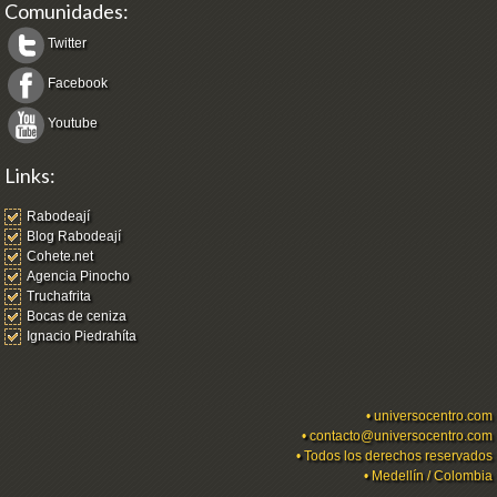
Comunidades:
Twitter
Facebook
Youtube
Links:
Rabodeají
Blog Rabodeají
Cohete.net
Agencia Pinocho
Truchafrita
Bocas de ceniza
Ignacio Piedrahíta
•
universocentro.com
•
contacto@universocentro.com
• Todos los derechos reservados
• Medellín / Colombia