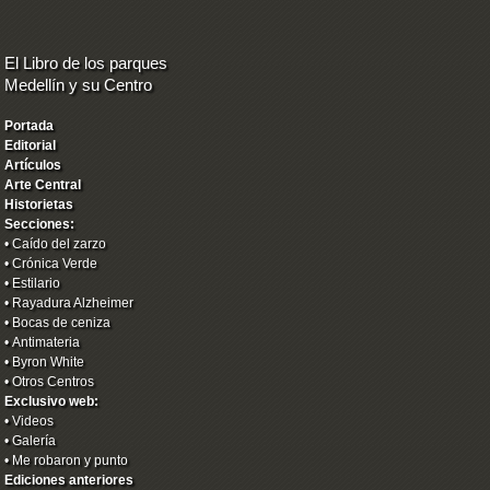
El Libro de los parques
Medellín y su Centro
Portada
Editorial
Artículos
Arte Central
Historietas
Secciones:
•
Caído del zarzo
•
Crónica Verde
•
Estilario
•
Rayadura Alzheimer
•
Bocas de ceniza
•
Antimateria
•
Byron White
•
Otros Centros
Exclusivo web:
•
Videos
•
Galería
•
Me robaron y punto
Ediciones anteriores