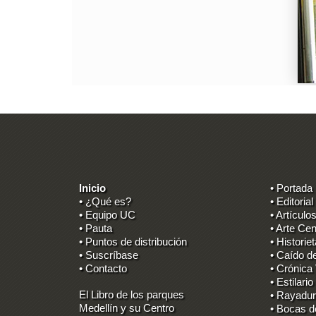
Inicio
• Portada
• ¿Qué es?
• Editorial
• Equipo UC
• Artículo
• Pauta
• Arte Cen
• Puntos de distribución
• Historie
• Suscríbase
• Caído d
• Contacto
• Crónica
• Estilario
El Libro de los parques
• Rayadur
Medellín y su Centro
• Bocas d