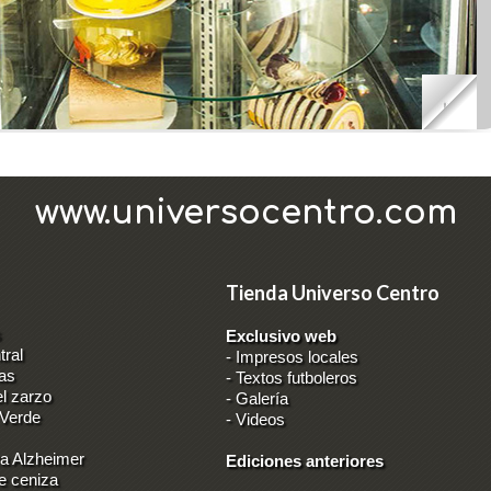
www.universocentro.com
Tienda Universo Centro
s
Exclusivo web
tral
-
Impresos locales
tas
-
Textos futboleros
el zarzo
-
Galería
 Verde
-
Videos
a Alzheimer
Ediciones anteriores
e ceniza