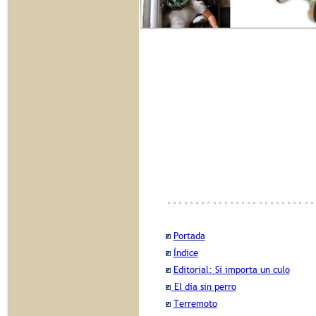
Portada
Índice
Editorial: Sí importa un culo
El día sin perro
Terremoto