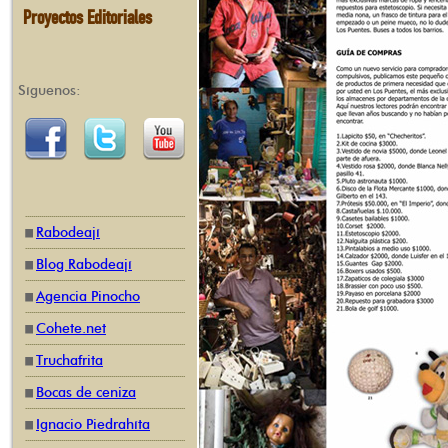
Proyectos Editoriales
Síguenos:
Rabodeají
Blog Rabodeají
Agencia Pinocho
Cohete.net
Truchafrita
Bocas de ceniza
Ignacio Piedrahíta