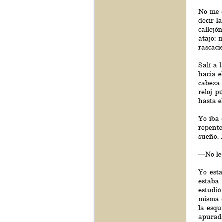
No me 
decir l
callejó
atajo: 
rascaci
Salí a 
hacia e
cabeza 
reloj p
hasta e
Yo iba 
repent
sueño. 
—No le 
Yo esta
estaba
estudió
misma e
la esqu
apurad