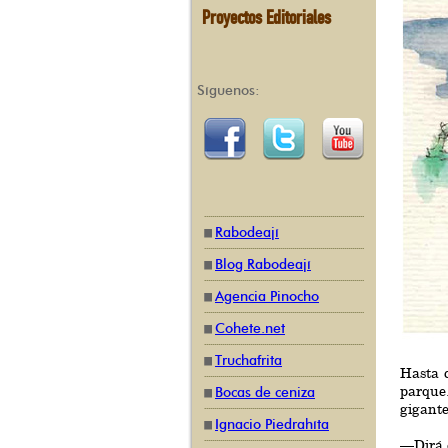
Proyectos Editoriales
Síguenos:
Rabodeají
Blog Rabodeají
Agencia Pinocho
Cohete.net
Truchafrita
Hasta c
parque.
Bocas de ceniza
gigante
Ignacio Piedrahíta
—Dirá q