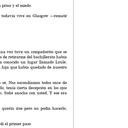
a prisa y el miedo.
a todavía vive en Glasgow —rematé
na vez tuve un compañerito que se
s de retirarme del bachillerato había
ía conocido un lugar llamado Loulé,
a hija que había quedado de nuestro
 sé, Nos escondíamos todos once de
o, tenía cierta decepción en los ojos
, Soñé anoche con usted, Y ese era
quería irse pero no podía hacerlo;
i el primer paso.