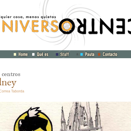
a
 centros
dney
Correa Taborda