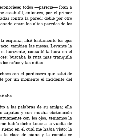
econociese; todos —parecía— iban a
 escabullí, entonces, por el primer
adas contra la pared; doblé por otro
onada entre las altas paredes de los
 la esquina; alcé lentamente los ojos
vacío, también las mesas. Levanté la
el horizonte; consulté la hora en el
eces; buscaba la ruta más tranquila
 los niños y las niñas.
choco con el pordiosero que saltó de
dé por un momento el incidente del
pañaba.
to a las palabras de su amiga; ella
is zapatos y con mucha obstinación
mutuamente con los ojos, teníamos la
 me había dicho Louis a la vuelta de
 sueño en el cual me había visto; la
a la clase de piano y la comida se