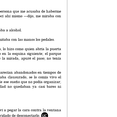
a persona que me acusaba de haberme
nocí ahí mismo —dijo, me miraba con
aba a alcohol.
mitaba con las manos los pedales.
, lo hizo como quien abría la puerta
io en la esquina siguiente; el parque
 la mirada, apuré el paso; no tenía
s parecían abandonados en tiempos de
taba clausurado, se lo comía vivo el
de ese sueño que no podía organizar;
udad no quedaban ya casi bares ni
ví a pegar la cara contra la ventana
lvidado de desconectarlo.