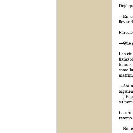
Dejé qu
—En es
llevand
Pareció
—Que g
Las ci
llamaba
tenido 
como la
matrimo
—Así m
alguien
—, Esp
su nom
Le ord
retomó 
—No ten