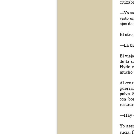
cruzab
—Yo soñ
visto e
ojos de
El otro
—La bic
El viej
de la c
Hyde es
mucho t
Al cruz
guerra,
polvo. 
con bo
restaur
—Hay qu
Yo asen
sucia, 