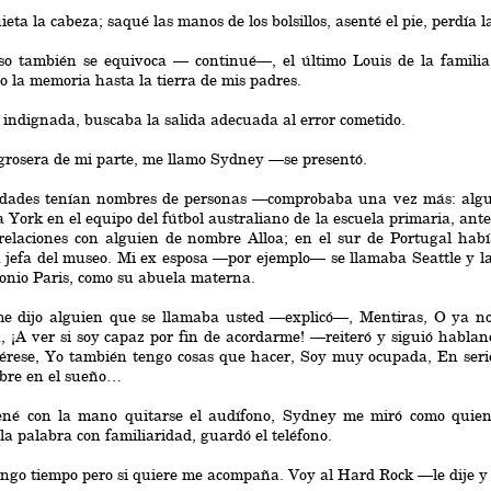
ieta la cabeza; saqué las manos de los bolsillos, asenté el pie, perdía l
o también se equivoca — continué—, el último Louis de la famili
o la memoria hasta la tierra de mis padres.
 indignada, buscaba la salida adecuada al error cometido.
rosera de mi parte, me llamo Sydney —se presentó.
udades tenían nombres de personas —comprobaba una vez más: algu
 York en el equipo del fútbol australiano de la escuela primaria, ante
relaciones con alguien de nombre Alloa; en el sur de Portugal hab
 jefa del museo. Mi ex esposa —por ejemplo— se llamaba Seattle y l
nio Paris, como su abuela materna.
e dijo alguien que se llamaba usted —explicó—, Mentiras, O ya no
, ¡A ver si soy capaz por fin de acordarme! —reiteró y siguió habland
érese, Yo también tengo cosas que hacer, Soy muy ocupada, En serio
bre en el sueño…
ené con la mano quitarse el audífono, Sydney me miró como quien 
la palabra con familiaridad, guardó el teléfono.
go tiempo pero si quiere me acompaña. Voy al Hard Rock —le dije y d