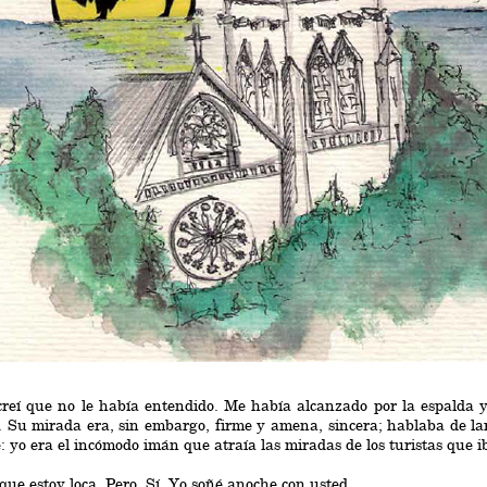
reí que no le había entendido. Me había alcanzado por la espalda 
 Su mirada era, sin embargo, firme y amena, sincera; hablaba de lar
: yo era el incómodo imán que atraía las miradas de los turistas que i
ue estoy loca, Pero, Sí, Yo soñé anoche con usted.