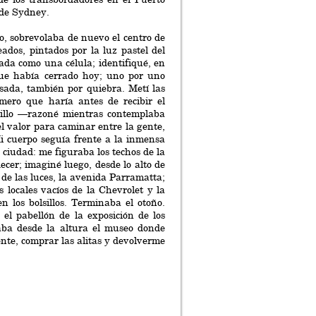
 de Sydney.
o, sobrevolaba de nuevo el centro de
ados, pintados por la luz pastel del
ada como una célula; identifiqué, en
 que había cerrado hoy; uno por uno
asada, también por quiebra. Metí las
mero que haría antes de recibir el
rillo —razoné mientras contemplaba
l valor para caminar entre la gente,
i cuerpo seguía frente a la inmensa
 ciudad: me figuraba los techos de la
ecer; imaginé luego, desde lo alto de
de las luces, la avenida Parramatta;
 locales vacíos de la Chevrolet y la
 los bolsillos. Terminaba el otoño.
el pabellón de la exposición de los
aba desde la altura el museo donde
nte, comprar las alitas y devolverme