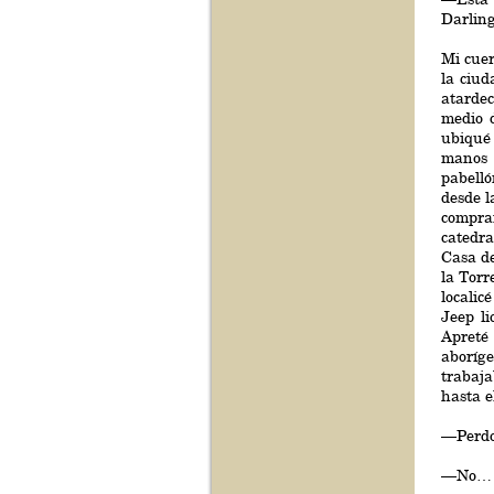
Darling
Mi cuer
la ciud
atardec
medio d
ubiqué 
manos 
pabell
desde l
comprar
catedra
Casa de
la Torr
localic
Jeep li
Apreté 
aboríg
trabaja
hasta 
—Perdo
—No… qu