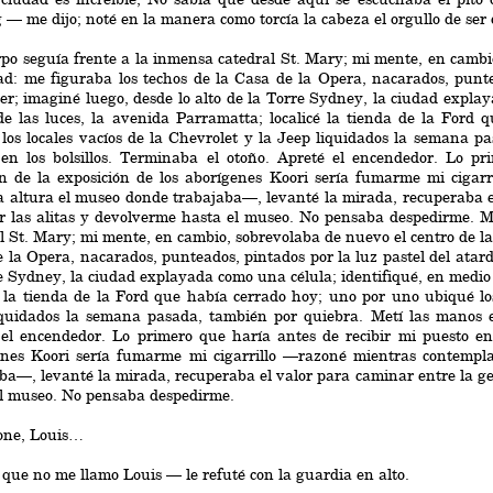
 — me dijo; noté en la manera como torcía la cabeza el orgullo de ser
po seguía frente a la inmensa catedral St. Mary; mi mente, en cambi
ad: me figuraba los techos de la Casa de la Opera, nacarados, punte
er; imaginé luego, desde lo alto de la Torre Sydney, la ciudad explay
e las luces, la avenida Parramatta; localicé la tienda de la Ford
los locales vacíos de la Chevrolet y la Jeep liquidados la semana p
en los bolsillos. Terminaba el otoño. Apreté el encendedor. Lo pri
ón de la exposición de los aborígenes Koori sería fumarme mi cigar
a altura el museo donde trabajaba—, levanté la mirada, recuperaba e
 las alitas y devolverme hasta el museo. No pensaba despedirme. M
l St. Mary; mi mente, en cambio, sobrevolaba de nuevo el centro de la
 la Opera, nacarados, punteados, pintados por la luz pastel del atard
e Sydney, la ciudad explayada como una célula; identifiqué, en medio 
é la tienda de la Ford que había cerrado hoy; uno por uno ubiqué los
quidados la semana pasada, también por quiebra. Metí las manos en
el encendedor. Lo primero que haría antes de recibir mi puesto en 
enes Koori sería fumarme mi cigarrillo —razoné mientras contempl
ba—, levanté la mirada, recuperaba el valor para caminar entre la ge
el museo. No pensaba despedirme.
ne, Louis…
e no me llamo Louis — le refuté con la guardia en alto.