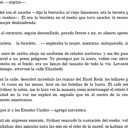
an —argüía—.
é con él anoche —dijo la borracha al viejo limosnero, era la tercer
n sueños—. Él era la bicicleta en el sueño que tuve anoche, lo reco
 mujer deslumbrada.
, al contrario, seguía desconfiado, parado frente a mí, su aliento apest
icleta… la bicicleta… — explicaba la mujer, mientras, enloquecida, i
o miró de arriba abajo mi uniforme de celador nocturno, y me dio paso
árcel a un preso peligroso. Yo proseguí por la acera; volteé con aliv
taba en el fondo, era un lienzo del tamaño de toda la vía. Levanté
iempo, atravesé la calle Elizabeth.
ar la calle, descubrí incrédulo las ruinas del Hard Rock: los billare
 vi vasos en las mesas, licor en las botellas de la barra. El café es
Sydney lo sabía, me lo hizo ver la manera como interrumpió el relato 
ndad en la voz me explicó en seguida que en el centro de la ci
antes americanos.
e ir a los Estados Unidos —agregó sarcástica.
tí sin expresar emoción, Sydney reanudó la narración del sueño; vol
faltaban diez minutos para las seis en el reloj de la pared; se habían o