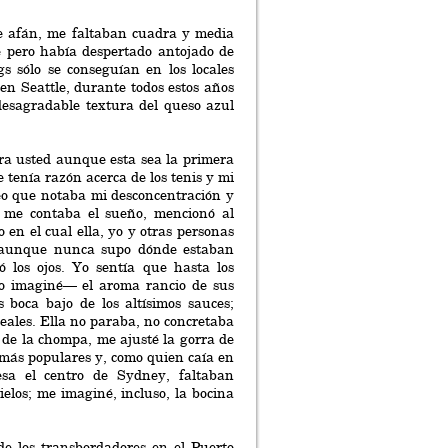
de afán, me faltaban cuadra y media
 pero había despertado antojado de
s sólo se conseguían en los locales
n Seattle, durante todos estos años
desagradable textura del queso azul
era usted aunque esta sea la primera
tenía razón acerca de los tenis y mi
reo que notaba mi desconcentración y
 me contaba el sueño, mencionó al
 en el cual ella, yo y otras personas
, aunque nunca supo dónde estaban
 los ojos. Yo sentía que hasta los
lo imaginé— el aroma rancio de sus
 boca bajo de los altísimos sauces;
eales. Ella no paraba, no concretaba
 de la chompa, me ajusté la gorra de
s más populares y, como quien caía en
sa el centro de Sydney, faltaban
ielos; me imaginé, incluso, la bocina
de los transbordadores en el Puerto