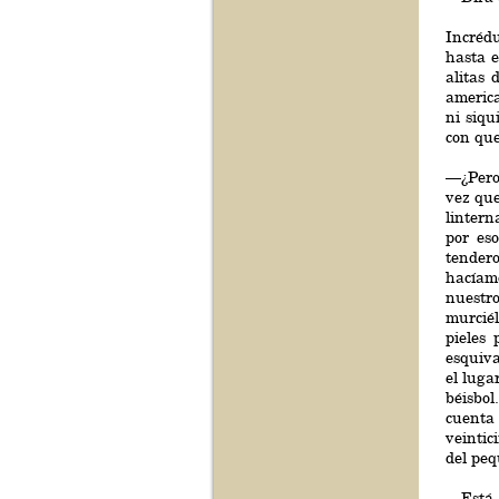
Incrédu
hasta 
alitas 
america
ni siqu
con que
—¿Pero 
vez que
lintern
por es
tendero
hacíam
nuestr
murcié
pieles 
esquiva
el luga
béisbol
cuenta
veintic
del peq
—Está c