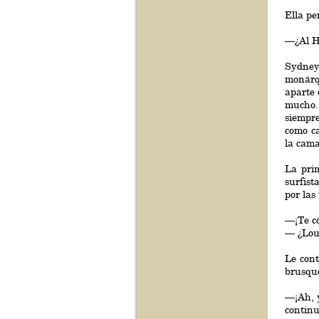
Ella pe
—¿Al H
Sydney 
monárqu
aparte 
mucho. 
siempre
como ca
la cama
La pri
surfist
por las
—¡Te co
— ¿Loui
Le con
brusque
—¡Ah, y
continu