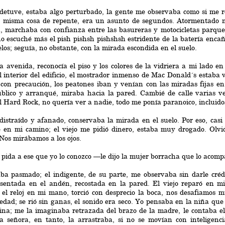
detuve, estaba algo perturbado, la gente me observaba como si me r
a misma cosa de repente, era un asunto de segundos. Atormentado me
n, marchaba con confianza entre las basureras y motocicletas parque
no escuché más el pish pishsh pishshsh estridente de la batería encañ
elos; seguía, no obstante, con la mirada escondida en el suelo.
la avenida, reconocía el piso y los colores de la vidriera a mi lado en
l interior del edificio, el mostrador inmenso de Mac Donald´s estaba 
con precaución, los peatones iban y venían con las miradas fijas en 
úblico y arranqué, miraba hacia la pared. Cambié de calle varias v
l Hard Rock, no quería ver a nadie, todo me ponía paranoico, incluidos
distraído y afanado, conservaba la mirada en el suelo. Por eso, casi 
e en mi camino; el viejo me pidió dinero, estaba muy drogado. Olvi
Nos mirábamos a los ojos.
pida a ese que yo lo conozco —le dijo la mujer borracha que lo acom
ba pasmado; el indigente, de su parte, me observaba sin darle crédi
 sentada en el andén, recostada en la pared. El viejo reparó en m
 el reloj en mi mano, torció con desprecio la boca, nos desafiamos 
dad; se rió sin ganas, el sonido era seco. Yo pensaba en la niña que
ina; me la imaginaba retrazada del brazo de la madre, le contaba el
a señora, en tanto, la arrastraba, si no se movían con inteligenci