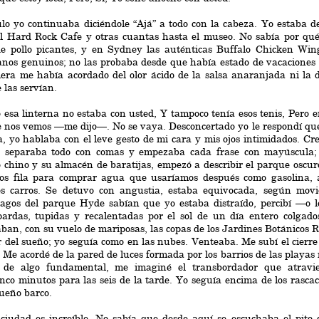
lo yo continuaba diciéndole “Ajá” a todo con la cabeza. Yo estaba 
el Hard Rock Cafe y otras cuantas hasta el museo. No sabía por qué
de pollo picantes, y en Sydney las auténticas Buffalo Chicken Wing
nos genuinos; no las probaba desde que había estado de vacaciones e
iera me había acordado del olor ácido de la salsa anaranjada ni la 
 las servían.
esa linterna no estaba con usted, Y tampoco tenía esos tenis, Pero 
 nos vemos —me dijo—. No se vaya. Desconcertado yo le respondí que 
a, yo hablaba con el leve gesto de mi cara y mis ojos intimidados. C
o separaba todo con comas y empezaba cada frase con mayúscula;
 chino y su almacén de baratijas, empezó a describir el parque oscuro
os fila para comprar agua que usaríamos después como gasolina
os carros. Se detuvo con angustia, estaba equivocada, según movió
lagos del parque Hyde sabían que yo estaba distraído, percibí —o 
pardas, tupidas y recalentadas por el sol de un día entero colgados
ban, con su vuelo de mariposas, las copas de los Jardines Botánicos R
r del sueño; yo seguía como en las nubes. Venteaba. Me subí el cierre
. Me acordé de la pared de luces formada por los barrios de las playa
 de algo fundamental, me imaginé el transbordador que atravie
inco minutos para las seis de la tarde. Yo seguía encima de los rascac
ueño barco.
iudad es increíble, No sabía que desde aquí se escuchaba el pito 