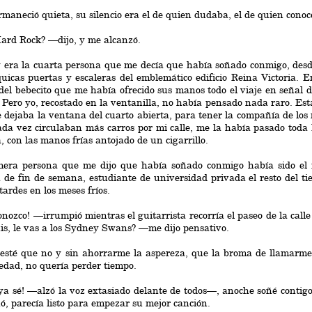
rmaneció quieta, su silencio era el de quien dudaba, el de quien conoc
ard Rock? —dijo, y me alcanzó.
era la cuarta persona que me decía que había soñado conmigo, desde
icas puertas y escaleras del emblemático edificio Reina Victoria. 
del bebecito que me había ofrecido sus manos todo el viaje en señal
Pero yo, recostado en la ventanilla, no había pensado nada raro. Es
 dejaba la ventana del cuarto abierta, para tener la compañía de los 
da vez circulaban más carros por mi calle, me la había pasado toda 
, con las manos frías antojado de un cigarrillo.
mera persona que me dijo que había soñado conmigo había sido el
a de fin de semana, estudiante de universidad privada el resto del 
 tardes en los meses fríos.
nozco! —irrumpió mientras el guitarrista recorría el paseo de la calle 
s, le vas a los Sydney Swans? —me dijo pensativo.
testé que no y sin ahorrarme la aspereza, que la broma de llamarm
dad, no quería perder tiempo.
a sé! —alzó la voz extasiado delante de todos—, anoche soñé contigo. 
ó, parecía listo para empezar su mejor canción.