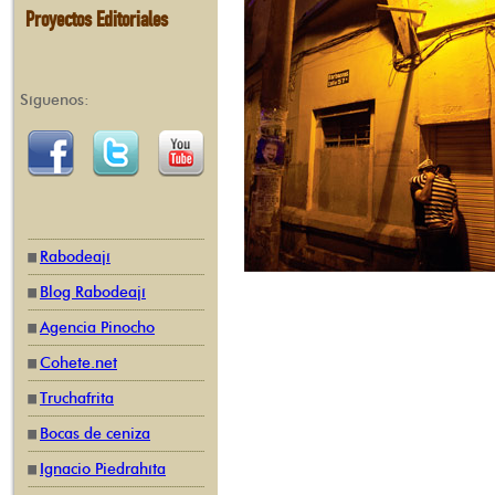
Proyectos Editoriales
Síguenos:
Rabodeají
Blog Rabodeají
Agencia Pinocho
Cohete.net
Truchafrita
Bocas de ceniza
Ignacio Piedrahíta