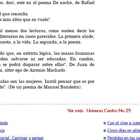
so, dos), esté en el poema De noche, de Rafael
el que consulta
s más altos que su vuelo".
al menos dos lecturas, como suelen decir los
s literarios en casos parecidos. La primera alude,
uesto, a la vida. La segunda, a la poesía.
do que, en estricta lógica, las masas humanas
den salvarse ni ser educadas. En cambio,
e se podrá disparar sobre ellas". De Juan de
, alter ego de Antonio Machado.
ndas son las mujeres. Inútil pensar que es por
ido". (De un poema de Manuel Bandeira).
Ver más Universo Centro No 29
tada
Con el cine a cue
ice
Cinco días en alt
torial: Caminar y pensar
Perdidos en los c