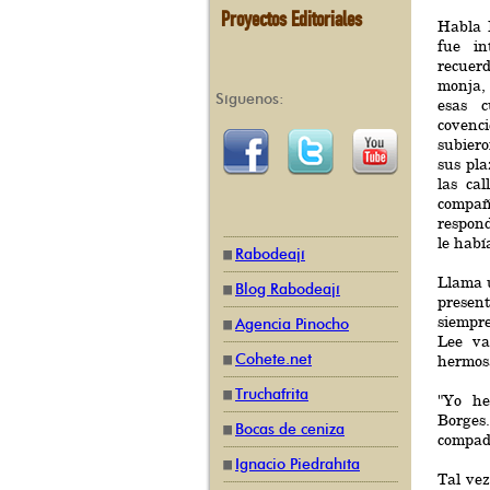
Proyectos Editoriales
Habla 
fue in
recuerd
monja, 
Síguenos:
esas c
covenci
subiero
sus pla
las cal
compañ
respon
le habí
Rabodeají
Llama 
Blog Rabodeají
presen
siempre
Agencia Pinocho
Lee va
Cohete.net
hermos
Truchafrita
"Yo he
Borge
Bocas de ceniza
compadr
Ignacio Piedrahíta
Tal vez