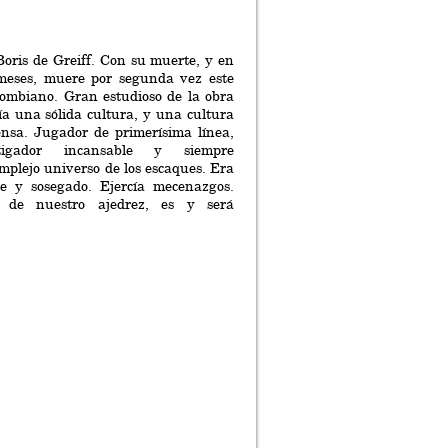
oris de Greiff. Con su muerte, y en
meses, muere por segunda vez este
lombiano. Gran estudioso de la obra
ía una sólida cultura, y una cultura
ensa. Jugador de primerísima línea,
stigador incansable y siempre
omplejo universo de los escaques. Era
e y sosegado. Ejercía mecenazgos.
de nuestro ajedrez, es y será