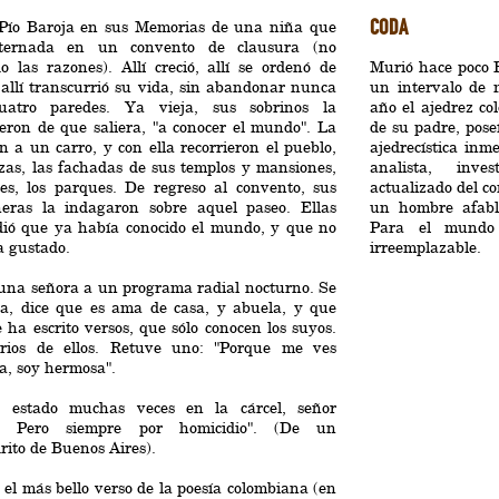
CODA
Pío Baroja en sus Memorias de una niña que
ternada en un convento de clausura (no
o las razones). Allí creció, allí se ordenó de
Murió hace poco B
allí transcurrió su vida, sin abandonar nunca
un intervalo de 
uatro paredes. Ya vieja, sus sobrinos la
año el ajedrez co
eron de que saliera, "a conocer el mundo". La
de su padre, pose
n a un carro, y con ella recorrieron el pueblo,
ajedrecística inm
zas, las fachadas de sus templos y mansiones,
analista, inve
les, los parques. De regreso al convento, sus
actualizado del c
eras la indagaron sobre aquel paseo. Ellas
un hombre afabl
dió que ya había conocido el mundo, y que no
Para el mundo 
a gustado.
irreemplazable.
una señora a un programa radial nocturno. Se
ta, dice que es ama de casa, y abuela, y que
 ha escrito versos, que sólo conocen los suyos.
rios de ellos. Retuve uno: "Porque me ves
a, soy hermosa".
 estado muchas veces en la cárcel, señor
s. Pero siempre por homicidio". (De un
ito de Buenos Aires).
 el más bello verso de la poesía colombiana (en