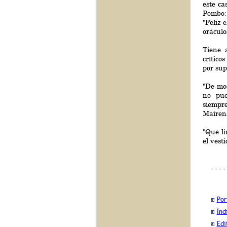
este ca
Pombo:
"Feliz 
oráculo
Tiene 
crítico
por sup
"De mo
no pue
siempr
Mairena
"Qué li
el vest
Por
Índ
Edi