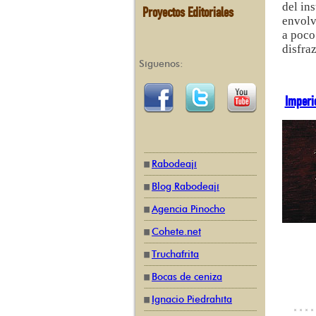
del in
Proyectos Editoriales
envolv
a poco
disfra
Síguenos:
Imperi
Rabodeají
Blog Rabodeají
Agencia Pinocho
Cohete.net
Truchafrita
Bocas de ceniza
Ignacio Piedrahíta