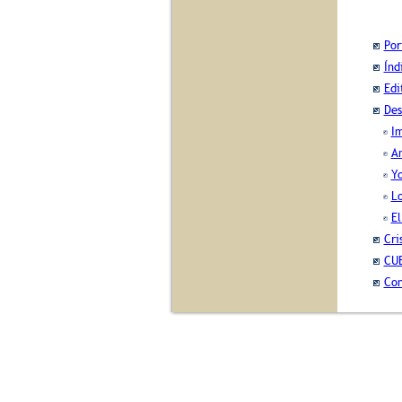
Por
Índ
Edi
Des
Im
A
Y
Lo
El
Cri
CUB
Con