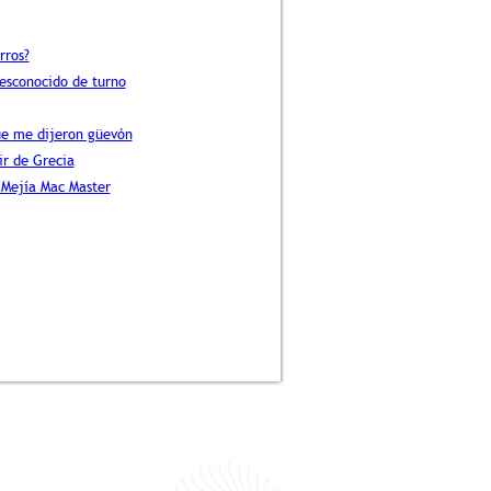
rros?
esconocido de turno
ue me dijeron güevón
ir de Grecia
 Mejía Mac Master