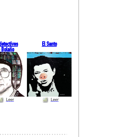
detectives
El Santo
 Bolaño
Leer
Leer