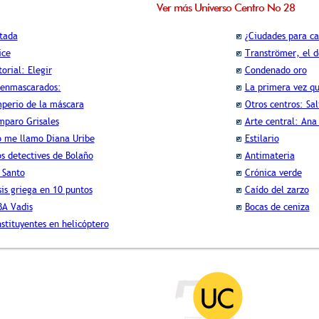
Ver más Universo Centro No 28
tada
¿Ciudades para ca
ice
Tranströmer, el d
torial: Elegir
Condenado oro
enmascarados:
La primera vez q
perio de la máscara
Otros centros: Sal
mparo Grisales
Arte central: Ana
o me llamo Diana Uribe
Estilario
s detectives de Bolaño
Antimateria
 Santo
Crónica verde
sis griega en 10 puntos
Caído del zarzo
A Vadis
Bocas de ceniza
stituyentes en helicóptero