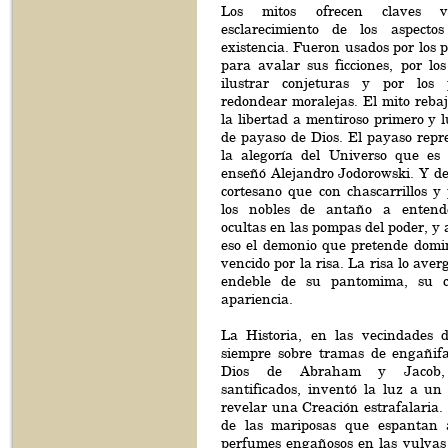
Los mitos ofrecen claves v
esclarecimiento de los aspect
existencia. Fueron usados por los p
para avalar sus ficciones, por los
ilustrar conjeturas y por los 
redondear moralejas. El mito rebaj
la libertad a mentiroso primero y l
de payaso de Dios. El payaso repr
la alegoría del Universo que es
enseñó Alejandro Jodorowski. Y de
cortesano que con chascarrillos y
los nobles de antaño a entende
ocultas en las pompas del poder, y a
eso el demonio que pretende domin
vencido por la risa. La risa lo ave
endeble de su pantomima, su c
apariencia.
La Historia, en las vecindades 
siempre sobre tramas de engañif
Dios de Abraham y Jacob, 
santificados, inventó la luz a un
revelar una Creación estrafalaria. 
de las mariposas que espantan 
perfumes engañosos en las vulvas 