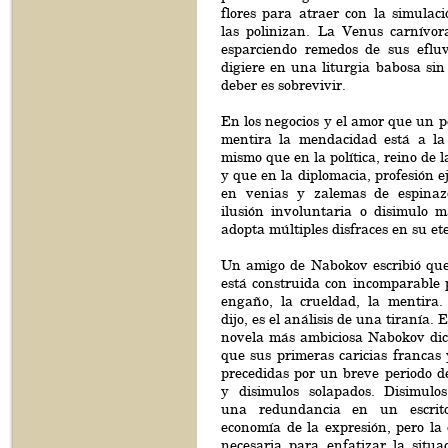
flores para atraer con la simulaci
las polinizan. La Venus carnívor
esparciendo remedos de sus efluv
digiere en una liturgia babosa si
deber es sobrevivir.
En los negocios y el amor que un po
mentira la mendacidad está a la
mismo que en la política, reino de 
y que en la diplomacia, profesión e
en venias y zalemas de espinazo
ilusión involuntaria o disimulo m
adopta múltiples disfraces en su e
Un amigo de Nabokov escribió que 
está construida con incomparable p
engaño, la crueldad, la mentira
dijo, es el análisis de una tiranía.
novela más ambiciosa Nabokov di
que sus primeras caricias francas 
precedidas por un breve periodo d
y disimulos solapados. Disimulo
una redundancia en un escrito
economía de la expresión, pero la 
necesaria para enfatizar la situa