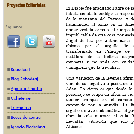
Proyectos Editoriales
El Diablo fue graduado Padre de l
fábula semita le endilgó la respons
de la manzana del Paraíso, y d
humanidad al exilio en la dime
Síguenos:
andar vestida como si el cuerpo f
impublicable de otra cosa por escla
ángel de luz por antonomasia, f
abismo por el orgullo de su
transformado en Príncipe de l
metáfora de la belleza degra
comporta si no anda con cuidad
vanagloria que la trivializa.
Rabodeají
Una variación de la leyenda afirm
Blog Rabodeají
vino de su negativa a postrarse an
Agencia Pinocho
Adán. Lo cierto es que desde la
personaje se ocupa en afear la vid
Cohete.net
tender trampas en el camino
carcomido por la envidia. La li
Truchafrita
orgullo un ave emblemática: el pa
abre la cola muestra el culo. 
Bocas de ceniza
Leviatán, vibración que solo p
Altísimo.
Ignacio Piedrahíta