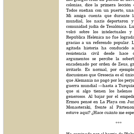
colonias, dice la primera lección d
Todos sueñan con un puerto, una 
Mi amiga cuenta que durante l
mundial, los nazis deportaron 
comunidad judía de Tesalónica. Lu
volcó sobre los intelectuales y
República Helénica no fue lograda
gracias a un referendo popular. L
agitada historia ha conducido a
resistencia civil desde hace
argumentos se percibe la soberb
encadenado por orden de Zeus, gr
irritarlo. Es normal, por ejempl
discusiones que Gresecia es el únic
que Alemania no pagó por los perju
guerra mundial —hasta a Turquí
que si algo tienen los heleno
generosos. Al bajar por el empedr
Ermou pensé en La Playa con Jun
Monasteraki, frente al Párten
estuve aquí? ¿Hace cuánto me esp
***