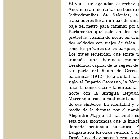
El viaje fue agotador: estrechez, 
Anoche eran montañas de basura e
Sidirodromikós de Salónica, 
trabajadores llevan un par de sem
bajé del metro para caminar por S
Parlamento que sale en las no
protestas. Jazmín de noche en el m
dos soldados con trajes de falda,
como los próceres de los parques, p
Los trajes recuerdan que existe u
también una herencia compar
Tesalónica, capital de la región d
ser parte del Reino de Grecia
balcánicas (1912). Esta ciudad ha 
siglo al Imperio Otomano, la Mona
nazi, la democracia y la eurozona. 
norte con la Antigua Repúbl
Macedonia, con la cual mantiene un
de sus símbolos. La identidad y e
medio de la disputa por el nomb
Alejandro Magno. El nacionalism
esta zona montañosa que la imag
llamado península balcánica. 
Bulgaria son los otros vecinos. Y a
Desde hace diez meses fueron cance