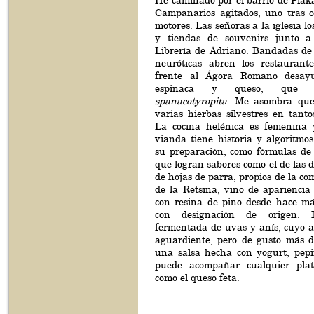
He caminado por el barrio de Plaka,
Campanarios agitados, uno tras o
motores. Las señoras a la iglesia lo
y tiendas de souvenirs junto a
Librería de Adriano. Bandadas de 
neuróticas abren los restauran
frente al Ágora Romano desay
espinaca y queso, que a
spanacotyropita
. Me asombra que
varias hierbas silvestres en tanto
La cocina helénica es femenina 
vianda tiene historia y algoritmo
su preparación, como fórmulas de
que logran sabores como el de las 
de hojas de parra, propios de la co
de la Retsina, vino de apariencia
con resina de pino desde hace má
con designación de origen. 
fermentada de uvas y anís, cuyo as
aguardiente, pero de gusto más du
una salsa hecha con yogurt, pepi
puede acompañar cualquier plat
como el queso feta.