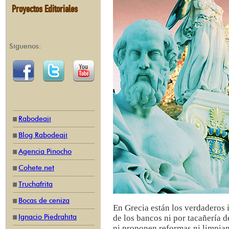
Proyectos Editoriales
Síguenos:
Rabodeají
Blog Rabodeají
Agencia Pinocho
Cohete.net
Truchafrita
Bocas de ceniza
En Grecia están los verdaderos 
Ignacio Piedrahíta
de los bancos ni por tacañería d
ni proponen reformas ni limpian