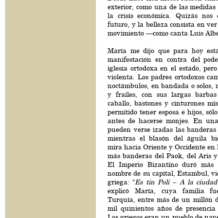
exterior, como una de las medidas
la crisis económica. Quizás nos
futuro, y la belleza consista en ve
movimiento —como canta Luis Albe
María me dijo que para hoy es
manifestación en contra del pod
iglesia ortodoxa en el estado, per
violenta. Los padres ortodoxos ca
noctámbulos, en bandada o solos, 
y frailes, con sus largas barbas
caballo, bastones y cinturones míst
permitido tener esposa e hijos, sól
antes de hacerse monjes. En una
pueden verse izadas las banderas 
mientras el blasón del águila bi
mira hacia Oriente y Occidente en 
más banderas del Paok, del Aris y
El Imperio Bizantino duró más 
nombre de su capital, Estambul, vi
griega: "
Es tin Poli – A la ciudad
explicó María, cuya familia f
Turquía, entre más de un millón d
mil quinientos años de presencia
Los griegos eran un pueblo de nav