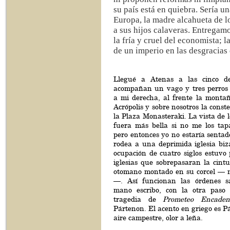
su país está en quiebra. Sería u
Europa, la madre alcahueta de l
a sus hijos calaveras. Entregam
la fría y cruel del economista; l
de un imperio en las desgracias 
Llegué a Atenas a las cinco 
acompañan un vago y tres perros c
a mi derecha, al frente la montañ
Acrópolis y sobre nosotros la const
la Plaza Monasteraki. La vista de 
fuera más bella si no me los ta
pero entonces yo no estaría senta
rodea a una deprimida iglesia biz
ocupación de cuatro siglos estuvo 
iglesias que sobrepasaran la cint
otomano montado en su corcel — m
—. Así funcionan las órdenes 
mano escribo, con la otra paso 
tragedia de
Prometeo Encaden
Pártenon. El acento en griego es P
aire campestre, olor a leña.