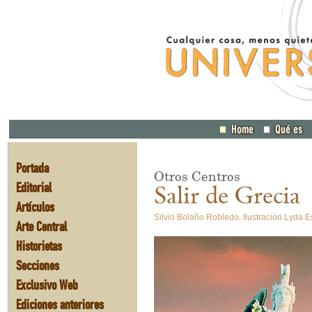
Portada
Otros Centros
Editorial
Salir de Grecia
Artículos
Silvio Bolaño Robledo. Ilustración Lyda E
Arte Central
Historietas
Secciones
Exclusivo Web
Ediciones anteriores