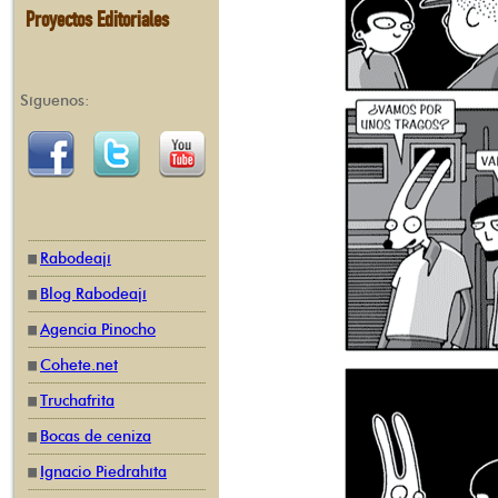
Proyectos Editoriales
Síguenos:
Rabodeají
Blog Rabodeají
Agencia Pinocho
Cohete.net
Truchafrita
Bocas de ceniza
Ignacio Piedrahíta