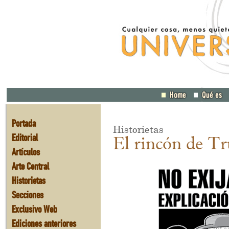
Portada
Historietas
Editorial
El rincón de Tr
Artículos
Arte Central
Historietas
Secciones
Exclusivo Web
Ediciones anteriores