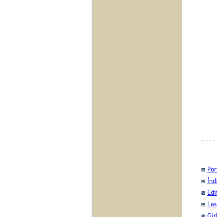
Por
Índ
Edi
Las
Gir