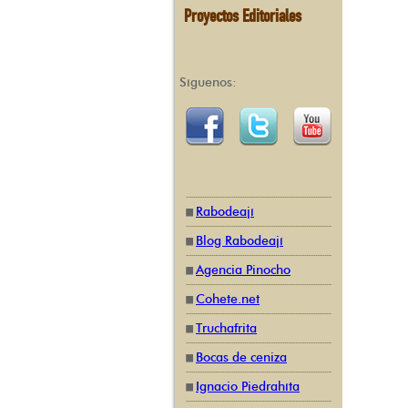
Proyectos Editoriales
Síguenos:
Rabodeají
Blog Rabodeají
Agencia Pinocho
Cohete.net
Truchafrita
Bocas de ceniza
Ignacio Piedrahíta