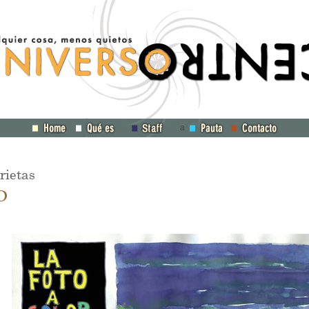
a
rietas
0