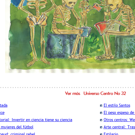
Ver más Universo Centro No 32
tada
El estilo Santos
ice
El peso espeso de 
torial: Invertir en ciencia tiene su ciencia
Otros centros: W
 mujeres del fútbol
Arte central: Tra
baud: criminal rebel
Estilario