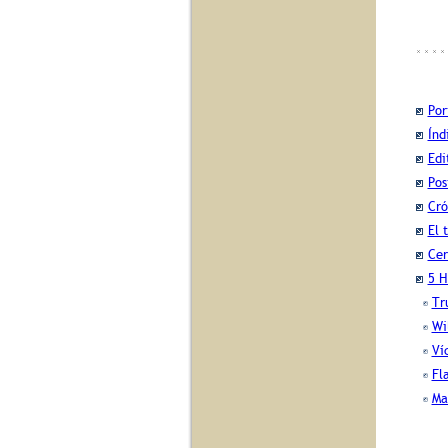
Por
Índ
Edi
Pos
Cró
El 
Cer
5 H
Tr
Wi
Ví
Fl
Ma