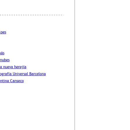
lpes
más
nubes
la nueva herejía
ografía Universal Barcelona
entina Canseco