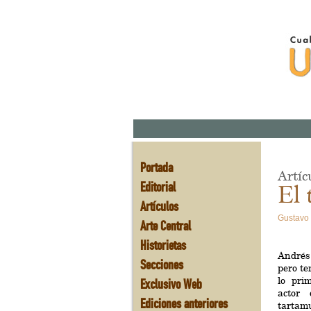
Portada
Artíc
Editorial
El 
Artículos
Gustavo 
Arte Central
Historietas
Andrés
Secciones
pero te
lo pri
Exclusivo Web
actor
Ediciones anteriores
tartam