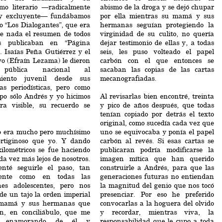
smo literario —radicalmente
abismo de la droga y se dejó chupar
 y excluyente— fundábamos
por ella mientras su mamá y sus
o “Los Dialogantes”, que era
hermanas seguían protegiendo la
e nada el resumen de todos
virginidad de su culito, no quería
s publicaban en “Página
dejar testimonio de ellas y, a todas
 Isaías Peña Gutiérrez y el
seis, les puso volteado el papel
o (Efraín Lezama) le dieron
carbón con el que entonces se
pública nacional al
sacaban las copias de las cartas
miento juvenil desde sus
mecanografiadas.
as periodísticas, pero como
po sólo Andrés y yo hicimos
Al revisarlas bien encontré, treinta
ura visible, su recuerdo se
y pico de años después, que todas
tenían copiado por detrás el texto
original, como sucedía cada vez que
o era mucho pero muchísimo
uno se equivocaba y ponía el papel
rtiginoso que yo. Y dando
carbón al revés. Si esas cartas se
kilométricos se fue haciendo
publicaran podría modificarse la
ada vez más lejos de nosotros.
imagen mítica que han querido
enté seguirle el paso, tan
construirle a Andrés, para que las
mente como en todas las
generaciones futuras no entiendan
ones adolescentes, pero nos
la magnitud del genio que nos tocó
de un tajo la orden imperial
presenciar. Por eso he preferido
mamá y sus hermanas que
convocarlas a la hoguera del olvido
on, en conciliábulo, que me
y recordar, mientras viva, la
a enamorando de él y
responsabilidad que le cupo a toda