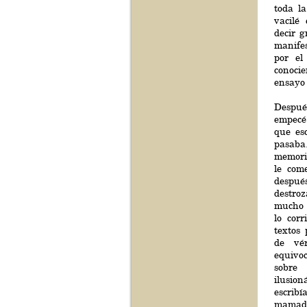
toda l
vacilé
decir g
manife
por el
conoc
ensayo 
Despué
empecé 
que es
pasab
memor
le com
despué
destro
mucho 
lo corr
textos
de vé
equivoc
sobre
ilusio
escribí
mamad