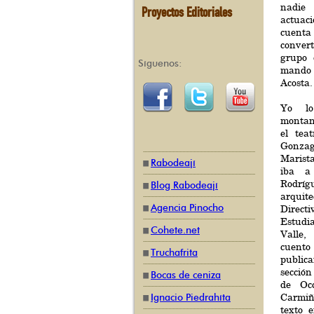
nadie
Proyectos Editoriales
actuac
cuenta
convert
grupo 
Síguenos:
mando 
Acosta.
Yo lo
montan
el tea
Gonz
Marist
Rabodeají
iba a
Rodrí
Blog Rabodeají
arqui
Agencia Pinocho
Direct
Estudi
Cohete.net
Valle
cuento
Truchafrita
public
secció
Bocas de ceniza
de Oc
Carmiñ
Ignacio Piedrahíta
texto 