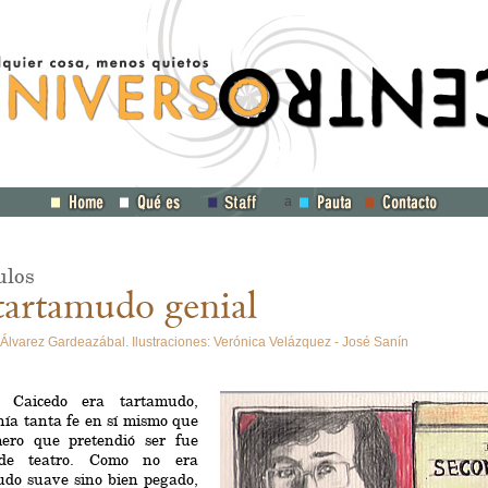
a
ulos
tartamudo genial
Álvarez Gardeazábal. Ilustraciones: Verónica Velázquez - José Sanín
 Caicedo era tartamudo,
nía tanta fe en sí mismo que
mero que pretendió ser fue
 de teatro. Como no era
udo suave sino bien pegado,