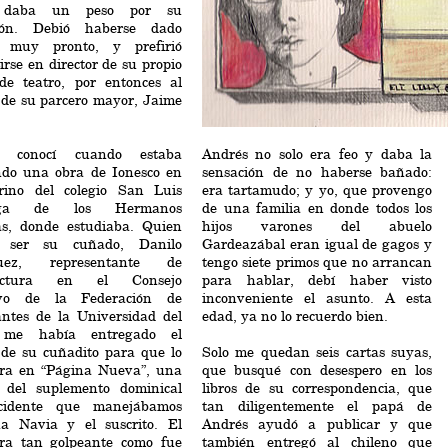
 daba un peso por su
ión. Debió haberse dado
 muy pronto, y prefirió
irse en director de su propio
de teatro, por entonces al
de su parcero mayor, Jaime
 conocí cuando estaba
Andrés no solo era feo y daba la
do una obra de Ionesco en
sensación de no haberse bañado:
trino del colegio San Luis
era tartamudo; y yo, que provengo
aga de los Hermanos
de una familia en donde todos los
as, donde estudiaba. Quien
hijos varones del abuelo
 ser su cuñado, Danilo
Gardeazábal eran igual de gagos y
guez, representante de
tengo siete primos que no arrancan
tectura en el Consejo
para hablar, debí haber visto
ivo de la Federación de
inconveniente el asunto. A esta
antes de la Universidad del
edad, ya no lo recuerdo bien.
, me había entregado el
 de su cuñadito para que lo
Solo me quedan seis cartas suyas,
ara en “Página Nueva”, una
que busqué con desespero en los
n del suplemento dominical
libros de su correspondencia, que
cidente que manejábamos
tan diligentemente el papá de
a Navia y el suscrito. El
Andrés ayudó a publicar y que
era tan golpeante como fue
también entregó al chileno que