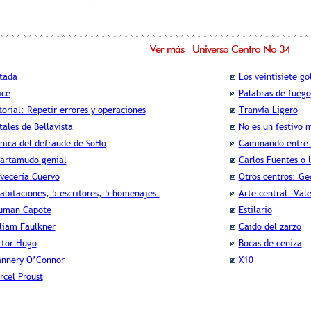
Ver más Universo Centro No 34
tada
Los veintisiete go
ice
Palabras de fuego
torial: Repetir errores y operaciones
Tranvía Ligero
tales de Bellavista
No es un festivo 
nica del defraude de SoHo
Caminando entre 
tartamudo genial
Carlos Fuentes o 
vecería Cuervo
Otros centros: Ge
abitaciones, 5 escritores, 5 homenajes:
Arte central: Val
uman Capote
Estilario
liam Faulkner
Caído del zarzo
ctor Hugo
Bocas de ceniza
annery O’Connor
X10
rcel Proust