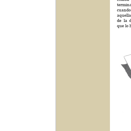
termina
cuando
aquella
de la 
que lo 