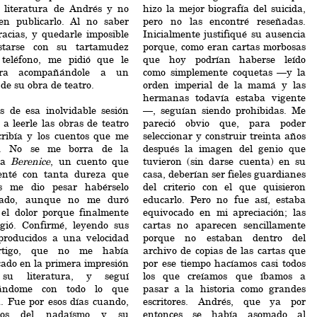
a literatura de Andrés y no
hizo la mejor biografía del suicida,
 en publicarlo. Al no saber
pero no las encontré reseñadas.
racias, y quedarle imposible
Inicialmente justifiqué su ausencia
starse con su tartamudez
porque, como eran cartas morbosas
 teléfono, me pidió que le
que hoy podrían haberse leído
iera acompañándole a un
como simplemente coquetas —y la
de su obra de teatro.
orden imperial de la mamá y las
hermanas todavía estaba vigente
s de esa inolvidable sesión
—, seguían siendo prohibidas. Me
a leerle las obras de teatro
pareció obvio que, para poder
cribía y los cuentos que me
seleccionar y construir treinta años
a. No se me borra de la
después la imagen del genio que
ia
Berenice
, un cuento que
tuvieron (sin darse cuenta) en su
enté con tanta dureza que
casa, deberían ser fieles guardianes
s me dio pesar habérselo
del criterio con el que quisieron
zado, aunque no me duró
educarlo. Pero no fue así, estaba
el dolor porque finalmente
equivocado en mi apreciación; las
igió. Confirmé, leyendo sus
cartas no aparecen sencillamente
 producidos a una velocidad
porque no estaban dentro del
rtigo, que no me había
archivo de copias de las cartas que
ado en la primera impresión
por ese tiempo hacíamos casi todos
 su literatura, y seguí
los que creíamos que íbamos a
nándome con todo lo que
pasar a la historia como grandes
a. Fue por esos días cuando,
escritores. Andrés, que ya por
os del nadaísmo y su
entonces se había asomado al