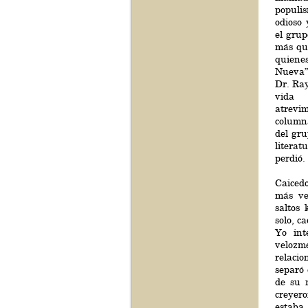
populi
odioso
el grup
más qu
quiene
Nueva”.
Dr. Ray
vida 
atrevi
column
del gru
literat
perdió.
Caiced
más ve
saltos 
solo, c
Yo int
veloz
relaci
separó 
de su 
creyer
estab