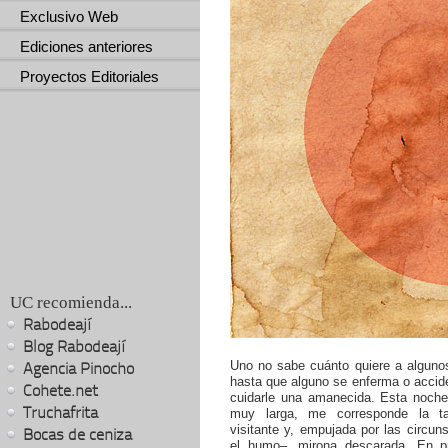
Exclusivo Web
Ediciones anteriores
Proyectos Editoriales
UC recomienda...
Rabodeají
Blog Rabodeají
Uno no sabe cuánto quiere a algunos
Agencia Pinocho
hasta que alguno se enferma o accid
Cohete.net
cuidarle una amanecida. Esta noche
Truchafrita
muy larga, me corresponde la ta
visitante y, empujada por las circun
Bocas de ceniza
el humo–, mirona descarada. En pr