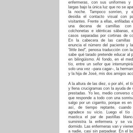
enfermeras, con sus uniformes y
largas bajo la única luz que no se ap
la noche. Tampoco sonríen, y e
desidia el contacto visual con p
visitantes. Frente a ellas, enfiladas 
una decena de camillas con i
colchonetas e idénticas sábanas, 
casos separadas por cortinas de co
En la cabecera de las camillas 
enuncia el número del paciente y la
“little bed”
, penosa traducción con l
sabe qué tarado pretende educar al 
en bilingüismo. Al fondo, en el med
tío, entre un señor que interrumpir
solo una vez –para cagar–, la herma
y la hija de José, mis dos amigos acc
A la altura de las diez, o por ahí, el t
y llena crucigramas con la ayuda de
prestadas. Yo leo, medio converso 
que responde a todo con una sonrisa
salgo por un cigarrito, porque es e
así, de tiempo reptante, cuand
agradece su vicio. Luego el tío
mastica el par de pastillas blan
suministra la enfermera y se va
dormido. Las enfermeras van y vienen
a nadie, casi sin parpadear. En el 