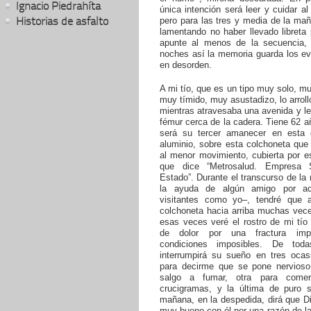
Ignacio Piedrahíta
única intención será leer y cuidar al
Historias de asfalto
pero para las tres y media de la ma
lamentando no haber llevado libreta
apunte al menos de la secuencia,
noches así la memoria guarda los ev
en desorden.
A mi tío, que es un tipo muy solo, 
muy tímido, muy asustadizo, lo arrol
mientras atravesaba una avenida y le 
fémur cerca de la cadera. Tiene 62 a
será su tercer amanecer en esta 
aluminio, sobre esta colchoneta que
al menor movimiento, cubierta por e
que dice “Metrosalud. Empresa S
Estado”. Durante el transcurso de la
la ayuda de algún amigo por ac
visitantes como yo–, tendré que ar
colchoneta hacia arriba muchas vece
esas veces veré el rostro de mi tío
de dolor por una fractura imp
condiciones imposibles. De toda
interrumpirá su sueño en tres ocas
para decirme que se pone nervios
salgo a fumar, otra para comer
crucigramas, y la última de puro s
mañana, en la despedida, dirá que D
muy bueno con él por una razón de l