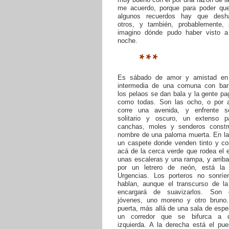
me acuerdo, porque para poder qu
algunos recuerdos hay que desh
otros, y también, probablemente,
imagino dónde pudo haber visto 
noche.
***
Es sábado de amor y amistad en 
intermedia de una comuna con bar
los pelaos se dan bala y la gente p
como todas. Son las ocho, o por a
corre una avenida, y enfrente s
solitario y oscuro, un extenso 
canchas, moles y senderos constr
nombre de una paloma muerta. En la
un caspete donde venden tinto y co
acá de la cerca verde que rodea el e
unas escaleras y una rampa, y arrib
por un letrero de neón, está la
Urgencias. Los porteros no sonríe
hablan, aunque el transcurso de l
encargará de suavizarlos. Son
jóvenes, uno moreno y otro bruno.
puerta, más allá de una sala de espe
un corredor que se bifurca a 
izquierda. A la derecha está el pue